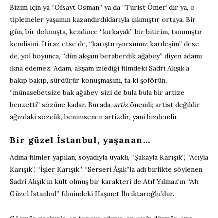
Bizim için ya “Ofsayt Osman” ya da “Turist Ömer”dir ya, o
tiplemeler yaşamın kazandırdıklarıyla çıkmıştır ortaya. Bir
gün, bir dolmuşta, kendince “kırkayak” bir bitirim, tanımıştır
kendisini. İtiraz etse de, “karıştırıyorsunuz kardeşim” dese
de, yol boyunca, “dün akşam beraberdik ağabey” diyen adamı
ikna edemez. Adam, akşam izlediği filmdeki Sadri Alışık’a
bakıp bakıp, sürdürür konuşmasını, ta ki şoförün,
“münasebetsize bak ağabey, sizi de bula bula bir artize
benzetti” sözüne kadar. Burada,
artiz
önemli; artist değildir
ağızdaki sözcük, benimsenen artizdir, yani bizdendir.
Bir güzel İstanbul, yaşanan…
Adına filmler yapılan, soyadıyla uyaklı, “Şakayla Karışık”, “Acıyla
Karışık”, “İşler Karışık”, “Serseri Âşık”la adı birlikte söylenen
Sadri Alışık’ın kült olmuş bir karakteri de Atıf Yılmaz’ın “Ah
Güzel İstanbul” filmindeki Haşmet İbriktaroğlu’dur.