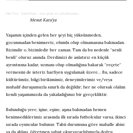
Fikir Turu
·
Sadri Alışık – hani şöyle en cafcaflısından…
Mesut Kara’ya
Yaşamın içinden gelen her şeyi hiç yüksünmeden,
gocunmadan benimseriz, olumlu olup olmamasına bakmadan.
Bizimdir o, bizimledir her zaman. Tam da bu nedenle “senli
benli” oluruz anında. Derdimizi de anlatırız en küçük
ayrıntısına kadar, uzmanı olup olmadığına bakarak “reçete”
vermesini de isteriz harfiyen uygulamak üzere… Bu, sadece
kültürümüz, bilgi birikimimiz, deneyimlerimiz ve/veya
muhalif duruşumuzla sınırlı da değildir; her ne olursak olalım
kendi yaşamımızda da yakaladığımız bir gerçekliktir.
Bulunduğu yere, işine, eşine, aşına bakmadan hemen
benimsediklerimiz arasında ilk sırada futbolcular varsa, ikinci
sırada oyuncular bulunur. Tabii durumuna göre mahalle abisi
ya da ablası, öğretmen yahut okuryazarlığımızla doğru