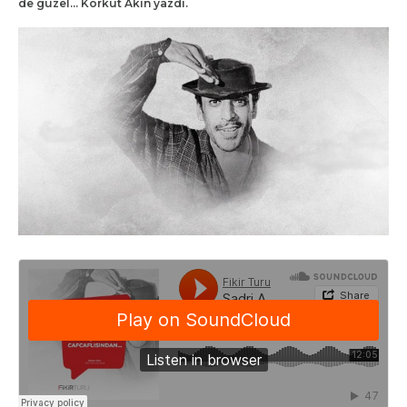
de güzel… Korkut Akın yazdı.