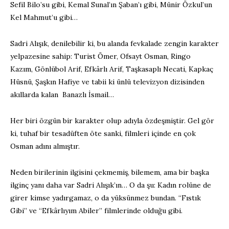
Sefil Bilo’su gibi, Kemal Sunal’ın Şaban’ı gibi, Münir Özkul’un
Kel Mahmut’u gibi…
Sadri Alışık, denilebilir ki, bu alanda fevkalade zengin karakter
yelpazesine sahip: Turist Ömer, Ofsayt Osman, Ringo
Kazım, Gönlübol Arif, Efkârlı Arif, Taşkasaplı Necati, Kapkaç
Hüsnü, Şaşkın Hafiye ve tabii ki ünlü televizyon dizisinden
akıllarda kalan Banazlı İsmail…
Her biri özgün bir karakter olup adıyla özdeşmiştir. Gel gör
ki, tuhaf bir tesadüften öte sanki, filmleri içinde en çok
Osman adını almıştır.
Neden birilerinin ilgisini çekmemiş, bilemem, ama bir başka
ilginç yanı daha var Sadri Alışık’ın… O da şu: Kadın rolüne de
girer kimse yadırgamaz, o da yüksünmez bundan. “Fıstık
Gibi” ve “Efkârlıyım Abiler” filmlerinde olduğu gibi.