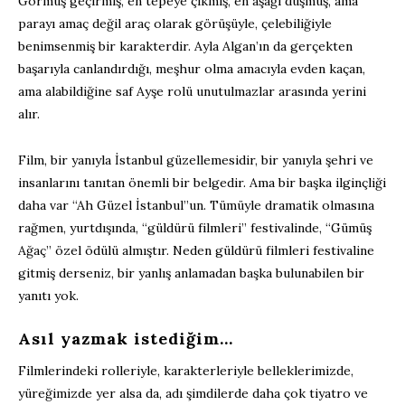
Görmüş geçirmiş, en tepeye çıkmış, en aşağı düşmüş, ama
parayı amaç değil araç olarak görüşüyle, çelebiliğiyle
benimsenmiş bir karakterdir. Ayla Algan’ın da gerçekten
başarıyla canlandırdığı, meşhur olma amacıyla evden kaçan,
ama alabildiğine saf Ayşe rolü unutulmazlar arasında yerini
alır.
Film, bir yanıyla İstanbul güzellemesidir, bir yanıyla şehri ve
insanlarını tanıtan önemli bir belgedir. Ama bir başka ilginçliği
daha var “Ah Güzel İstanbul”un. Tümüyle dramatik olmasına
rağmen, yurtdışında, “güldürü filmleri” festivalinde, “Gümüş
Ağaç” özel ödülü almıştır. Neden güldürü filmleri festivaline
gitmiş derseniz, bir yanlış anlamadan başka bulunabilen bir
yanıtı yok.
Asıl yazmak istediğim…
Filmlerindeki rolleriyle, karakterleriyle belleklerimizde,
yüreğimizde yer alsa da, adı şimdilerde daha çok tiyatro ve