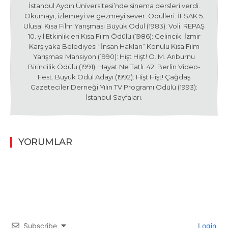
İstanbul Aydın Üniversitesi’nde sinema dersleri verdi.
Okumayı, izlemeyi ve gezmeyi sever. Ödülleri: İFSAK 5.
Ulusal Kısa Film Yarışması Büyük Ödül (1983): Voli. REPAŞ
10. yıl Etkinlikleri Kısa Film Ödülü (1986): Gelincik. İzmir
Karşıyaka Belediyesi “İnsan Hakları” Konulu Kısa Film
Yarışması Mansiyon (1990): Hişt Hişt! O. M. Arıburnu
Birincilik Ödülü (1991): Hayat Ne Tatlı. 42. Berlin Video-
Fest. Büyük Ödül Adayı (1992): Hişt Hişt! Çağdaş
Gazeteciler Derneği Yılın TV Programı Ödülü (1993):
İstanbul Sayfaları.
YORUMLAR
Subscribe
Login