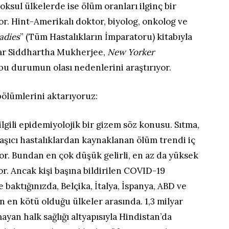
yoksul ülkelerde ise ölüm oranları ilginç bir
r. Hint-Amerikalı doktor, biyolog, onkolog ve
adies
” (Tüm Hastalıkların İmparatoru) kitabıyla
zar Siddhartha Mukherjee,
New Yorker
bu durumun olası nedenlerini araştırıyor.
bölümlerini aktarıyoruz:
lgili epidemiyolojik bir gizem söz konusu. Sıtma,
bulaşıcı hastalıklardan kaynaklanan ölüm trendi iç
yor. Bundan en çok düşük gelirli, en az da yüksek
yor. Ancak kişi başına bildirilen COVID-19
baktığınızda, Belçika, İtalya, İspanya, ABD ve
n en kötü olduğu ülkeler arasında. 1,3 milyar
ayan halk sağlığı altyapısıyla Hindistan’da