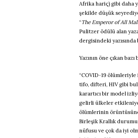
Afrika hariç) gibi daha 
şekilde düşük seyrediyo
“
The Emperor of All Mal
Pulitzer ödülü alan ya
dergisindeki yazısında 
Yazının öne çıkan bazı 
“COVID-19 ölümleriyle i
tifo, difteri, HIV gibi 
karartıcı bir model izli
gelirli ülkeler etkileni
ölümlerinin örüntüsüne 
Birleşik Krallık durumu
nüfusu ve çok da iyi olm