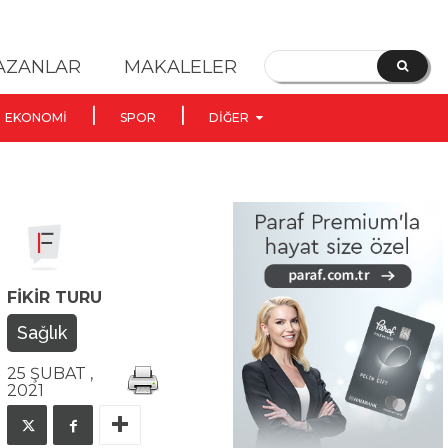
YAZANLAR
MAKALELER
EKONOMI
SPOR
DIĞER
FIKIR TURU
Sağlık
25 ŞUBAT ,
2021