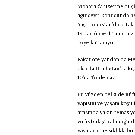
Mobarak’a üzerine dü
ağır seyri konusunda he
Yaş. Hindistan’da ortala
19’dan ölme ihtimaliniz,
ikiye katlanıyor.
Fakat öte yandan da Me
olsa da Hindistan’da k
10’da 1’inden az.
Bu yüzden belki de nüfu
yapısını ve yaşam koşull
arasında yakın temas y
virüs bulaştırabildiğind
yaşlıların ne sıklıkla b