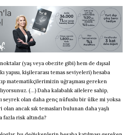
 noktalar (yaş veya obezite gibi) hem de dışsal
kı yapısı, kişilerarası temas seviyeleri) hesaba
 tıp matematikçilerimizin uğraşması gereken
lıyorsunuz. (…) Daha kalabalık ailelere sahip,
rı seyrek olan daha genç nüfuslu bir ülke mi yoksa
ri olan ancak sık temasları bulunan daha yaşlı
 fazla risk altında?
glar, bu değişkenlerin hesaba katılması gereken