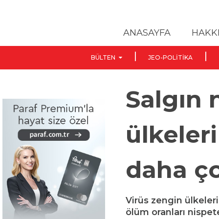
ANASAYFA
HAKK
BÜLTEN
JEO-POLITIKA
Salgın 
ülkeler
daha ç
Virüs zengin ülkeler
ölüm oranları nispet