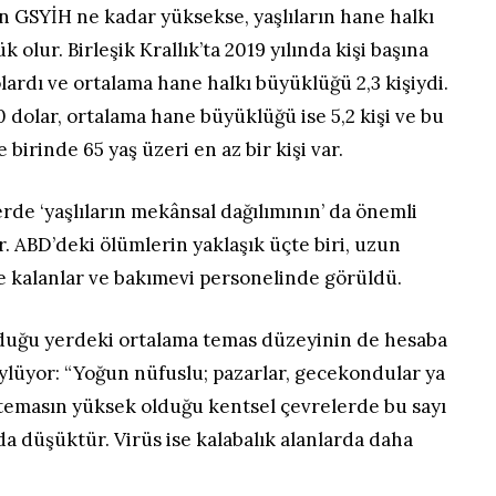
n GSYİH ne kadar yüksekse, yaşlıların hane halkı
olur. Birleşik Krallık’ta 2019 yılında kişi başına
rdı ve ortalama hane halkı büyüklüğü 2,3 kişiydi.
 dolar, ortalama hane büyüklüğü ise 5,2 kişi ve bu
 birinde 65 yaş üzeri en az bir kişi var.
rde ‘yaşlıların mekânsal dağılımının’ da önemli
. ABD’deki ölümlerin yaklaşık üçte biri, uzun
e kalanlar ve bakımevi personelinde görüldü.
nduğu yerdeki ortalama temas düzeyinin de hesaba
öylüyor: “Yoğun nüfuslu; pazarlar, gecekondular ya
 temasın yüksek olduğu kentsel çevrelerde bu sayı
da düşüktür. Virüs ise kalabalık alanlarda daha