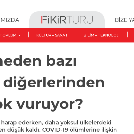
BİZE 
IMIZDA
TOPLUM
KÜLTÜR – SANAT
BILIM – TEKNOLOJI
neden bazı
i diğerlerinden
ok vuruyor?
i harap ederken, daha yoksul ülkelerdeki
en düşük kaldı. COVID-19 ölümlerine ilişkin