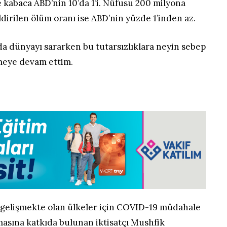
se kabaca ABD’nin 10’da 1’i. Nüfusu 200 milyona
ldirilen ölüm oranı ise ABD’nin yüzde 1’inden az.
rda dünyayı sararken bu tutarsızlıklara neyin sebep
eye devam ettim.
, gelişmekte olan ülkeler için COVID-19 müdahale
lmasına katkıda bulunan iktisatçı Mushfik