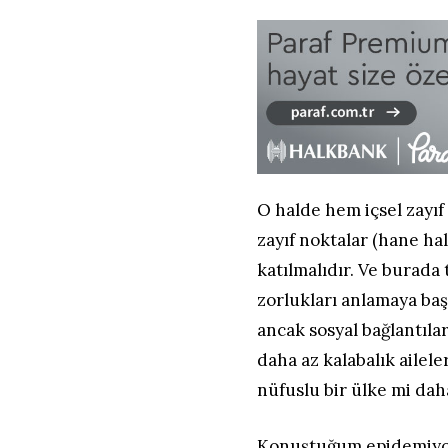
O halde hem içsel zayıf
zayıf noktalar (hane hal
katılmalıdır. Ve burada
zorlukları anlamaya baş
ancak sosyal bağlantıla
daha az kalabalık ailele
nüfuslu bir ülke mi daha
Konuştuğum epidemiyolo