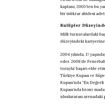
kaptanı; 2005’ten bu ya
bir istikrar abidesi ade
Kulüpler Düzeyinde
Milli turnuvalardaki b
düzeyindeki kariyerine 
2004 yılında, 17 yaşınd
eder. 2008’de Fenerbahç
tozuyla’ başarı elde etme
Türkiye Kupası ve Süpe
Kupası’nda “En Değerli
Kupası’nda bronz mada
uluslararası arenadaki p