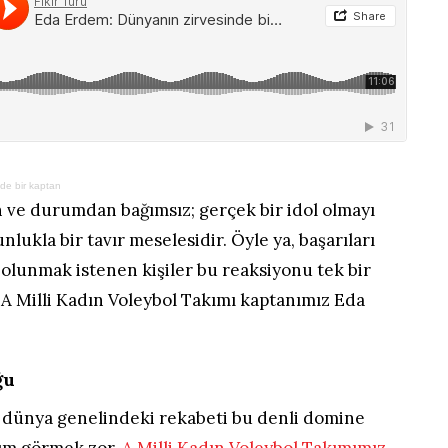
de bir kaptan
n ve durumdan bağımsız; gerçek bir idol olmayı
unlukla bir tavır meselesidir. Öyle ya, başarıları
 olunmak istenen kişiler bu reaksiyonu tek bir
 A Milli Kadın Voleybol Takımı kaptanımız Eda
ğu
, dünya genelindeki rekabeti bu denli domine
kım görmek zor.
A Milli Kadın Voleybol Takımımız