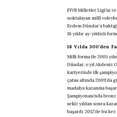
FIVB Milletler Ligi’ni 
noktalayan millî voleybo
Erdem Dündar’a baktığı
18 yıldır ay-yıldızlı form
18 Yılda 300’den F
Milli forma ile 2005 yı
Dündar; o yıl Akdeniz O
kariyerinde ilk şampiyo
çatısı altında 2009’da 
madalya kazanma başarıs
Şampiyonası’nda bronz 
sekiz yıldan sonra kaza
başardı. 2012’de bu ke