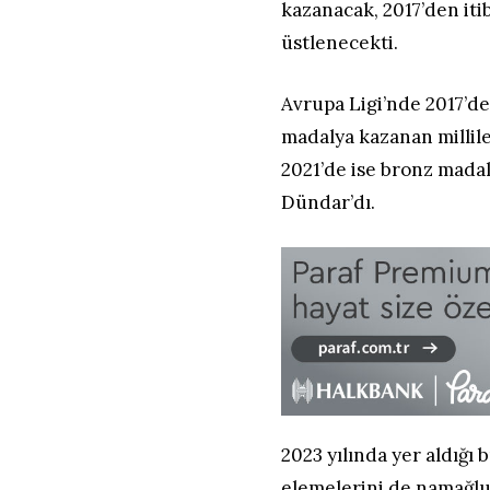
kazanacak, 2017’den iti
üstlenecekti.
Avrupa Ligi’nde 2017’de
madalya kazanan millile
2021’de ise bronz mada
Dündar’dı.
2023 yılında yer aldığı
elemelerini de namağlup