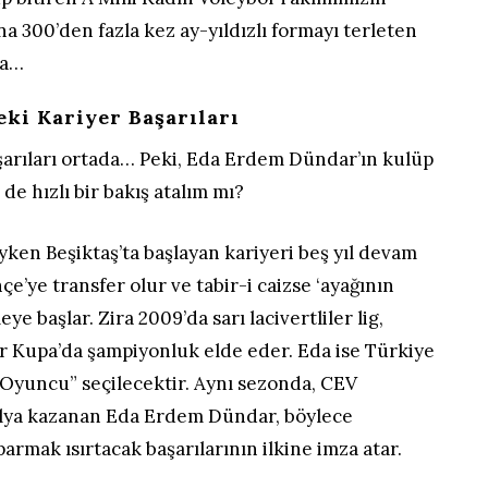
na 300’den fazla kez ay-yıldızlı formayı terleten
ta…
ki Kariyer Başarıları
aşarıları ortada… Peki, Eda Erdem Dündar’ın kulüp
de hızlı bir bakış atalım mı?
ayken Beşiktaş’ta başlayan kariyeri beş yıl devam
e’ye transfer olur ve tabir-i caizse ‘ayağının
ye başlar. Zira 2009’da sarı lacivertliler lig,
r Kupa’da şampiyonluk elde eder. Eda ise Türkiye
 Oyuncu” seçilecektir. Aynı sezonda, CEV
lya kazanan Eda Erdem Dündar, böylece
armak ısırtacak başarılarının ilkine imza atar.