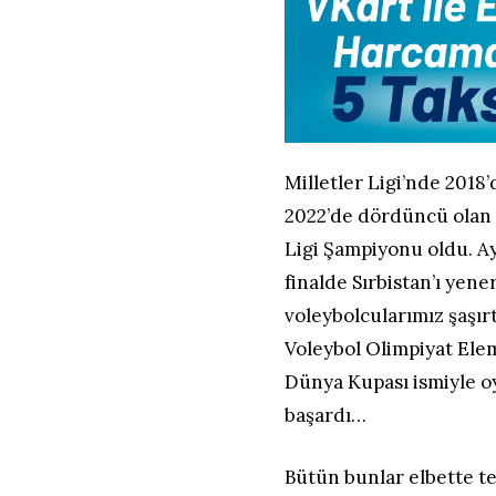
Milletler Ligi’nde 2018
2022’de dördüncü olan m
Ligi Şampiyonu oldu. A
finalde Sırbistan’ı ye
voleybolcularımız şaşır
Voleybol Olimpiyat Ele
Dünya Kupası ismiyle o
başardı…
Bütün bunlar elbette t