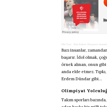
Fikir Turu
·
Eda Erdem: Dünyanın zirvesin
Bazı insanlar, zamanda
başarır. İdol olmak, çoğ
örnek alınan, onun gibi
anda elde etmez. Tıpkı,
Erdem Dündar gibi…
Olimpiyat Yolculu
Takım sporları bazında
eden başka bir milli ta