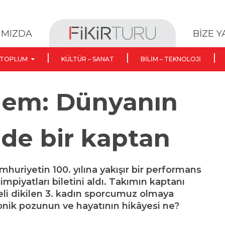
BİZE 
IMIZDA
TOPLUM
KÜLTÜR – SANAT
BILIM – TEKNOLOJI
dem: Dünyanın
nde bir kaptan
umhuriyetin 100. yılına yakışır bir performans
impiyatları biletini aldı. Takımın kaptanı
li dikilen 3. kadın sporcumuz olmaya
ikonik pozunun ve hayatının hikâyesi ne?