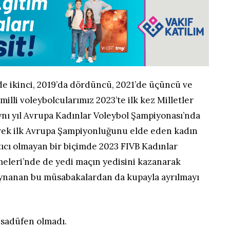
’de ikinci, 2019’da dördüncü, 2021’de üçüncü ve
illi voleybolcularımız 2023’te ilk kez Milletler
ynı yıl Avrupa Kadınlar Voleybol Şampiyonası’nda
nerek ilk Avrupa Şampiyonluğunu elde eden kadın
tıcı olmayan bir biçimde 2023 FIVB Kadınlar
meleri’nde de yedi maçın yedisini kazanarak
ynanan bu müsabakalardan da kupayla ayrılmayı
esadüfen olmadı.