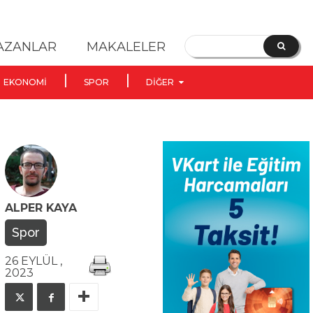
YAZANLAR
MAKALELER
EKONOMI
SPOR
DIĞER
ALPER KAYA
Spor
26 EYLÜL ,
2023