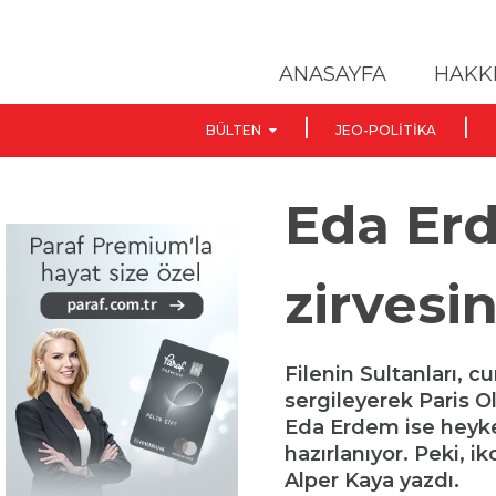
ANASAYFA
HAKK
BÜLTEN
JEO-POLITIKA
Eda Er
zirvesi
Filenin Sultanları, c
sergileyerek Paris Ol
Eda Erdem ise heyke
hazırlanıyor. Peki, 
Alper Kaya yazdı.