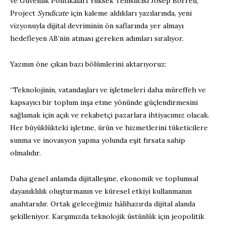
ve Güvenlik Politikaları Yüksek Temsilcisi Josep Borrell,
Project
Syndicate
için kaleme aldıkları yazılarında, yeni
vizyonuyla dijital devriminin ön saflarında yer almayı
hedefleyen AB’nin atması gereken adımları sıralıyor.
Yazının öne çıkan bazı bölümlerini aktarıyoruz:
“Teknolojinin, vatandaşları ve işletmeleri daha müreffeh ve
kapsayıcı bir toplum inşa etme yönünde güçlendirmesini
sağlamak için açık ve rekabetçi pazarlara ihtiyacımız olacak.
Her büyüklükteki işletme, ürün ve hizmetlerini tüketicilere
sunma ve inovasyon yapma yolunda eşit fırsata sahip
olmalıdır.
Daha genel anlamda dijitalleşme, ekonomik ve toplumsal
dayanıklılık oluşturmanın ve küresel etkiyi kullanmanın
anahtarıdır. Ortak geleceğimiz hâlihazırda dijital alanda
şekilleniyor. Karşımızda teknolojik üstünlük için jeopolitik