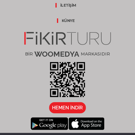
İLETİŞİM
KÜNYE
WOOMEDYA
BİR
MARKASIDIR
HEMEN İNDİR