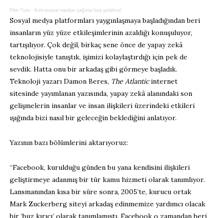
Fikir Turu
·
Anti-sosyal medya çağına hoş geldiniz!
Sosyal medya platformları yaygınlaşmaya başladığından beri
insanların yüz yüze etkileşimlerinin azaldığı konuşuluyor,
tartışılıyor. Çok değil, birkaç sene önce de yapay zekâ
teknolojisiyle tanıştık, işimizi kolaylaştırdığı için pek de
sevdik. Hatta onu bir arkadaş gibi görmeye başladık.
Teknoloji yazarı Damon Beres,
The Atlantic
internet
sitesinde yayımlanan yazısında, yapay zekâ alanındaki son
gelişmelerin insanlar ve insan ilişkileri üzerindeki etkileri
ışığında bizi nasıl bir geleceğin beklediğini anlatıyor.
Yazının bazı bölümlerini aktarıyoruz:
“Facebook, kurulduğu günden bu yana kendisini ilişkileri
geliştirmeye adanmış bir tür kamu hizmeti olarak tanımlıyor.
Lansmanından kısa bir süre sonra, 2005’te, kurucu ortak
Mark Zuckerberg siteyi arkadaş edinmemize yardımcı olacak
bir ‘buz kırıcı’ olarak tanımlamıştı. Facebook o zamandan beri