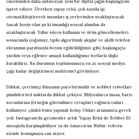
öncekinden daha antisosyal, yeni bir dijital çağın başlangıcını
işaret ediyor. Üretken yapay zekâ, çok sayıda işi
otomatikleştirerek insanları iş yerlerinden uzaklaştıracak.
Ancak kesin olan şu ki insanlığı sosyal alandan da
uzaklaştıracak. Yıllar süren kullanım ve ürün güncellemeleri
sonucunda çoğumuz, tıpkı algoritmik akışlar ve akıllı telefon
ekranının parıltısıyla boyun eğdirildiğimiz gibi, başlangıçta
yardım veya eğlence amaçlı kullandığımız botlarla ilişki
kurabiliriz. Bu durumun toplumumuzu en az sosyal medya
çağı kadar değiştirmesi muhtemel görünüyor.
Dikkat, çevrimiçi dünyanın para birimidir ve sohbet robotları
şimdiden bol miktarda dikkat çekiyor. Milyonlarca insan, bariz
sorunlarına (örneğin güvenilmez cevaplar) rağmen onları
kullanıyor, çünkü bunu yapmak kolay. Onları aramanıza gerek
yok: Instagram’da gezinenler artık ‘Yapay Zekâ ile Sohbet Et’
mesajıyla karşılaşabiliyor ya da Amazon’un ‘Rufus’ robotu
sizinle konuşmaya can atıyor.