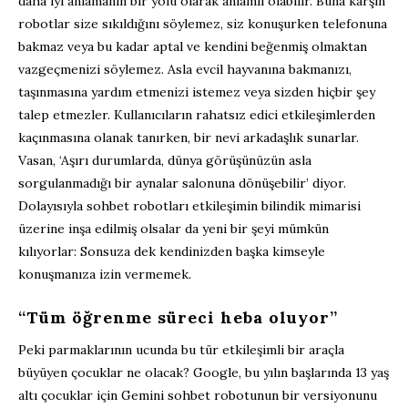
daha iyi anlamanın bir yolu olarak anlamlı olabilir. Buna karşın
robotlar size sıkıldığını söylemez, siz konuşurken telefonuna
bakmaz veya bu kadar aptal ve kendini beğenmiş olmaktan
vazgeçmenizi söylemez. Asla evcil hayvanına bakmanızı,
taşınmasına yardım etmenizi istemez veya sizden hiçbir şey
talep etmezler. Kullanıcıların rahatsız edici etkileşimlerden
kaçınmasına olanak tanırken, bir nevi arkadaşlık sunarlar.
Vasan, ‘Aşırı durumlarda, dünya görüşünüzün asla
sorgulanmadığı bir aynalar salonuna dönüşebilir’ diyor.
Dolayısıyla sohbet robotları etkileşimin bilindik mimarisi
üzerine inşa edilmiş olsalar da yeni bir şeyi mümkün
kılıyorlar: Sonsuza dek kendinizden başka kimseyle
konuşmanıza izin vermemek.
“Tüm öğrenme süreci heba oluyor”
Peki parmaklarının ucunda bu tür etkileşimli bir araçla
büyüyen çocuklar ne olacak? Google, bu yılın başlarında 13 yaş
altı çocuklar için Gemini sohbet robotunun bir versiyonunu