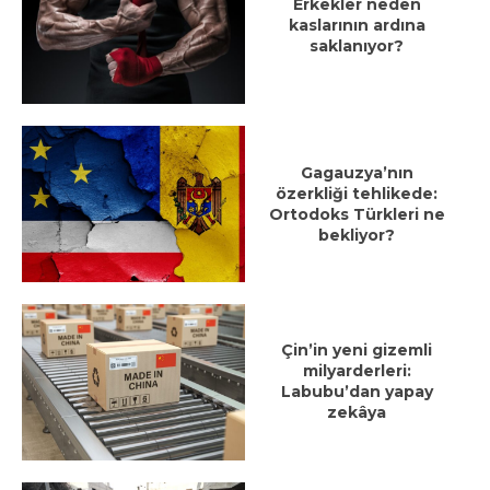
Erkekler neden
kaslarının ardına
saklanıyor?
Gagauzya’nın
özerkliği tehlikede:
Ortodoks Türkleri ne
bekliyor?
Çin’in yeni gizemli
milyarderleri:
Labubu’dan yapay
zekâya