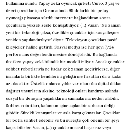
kullanıma sundu. Yapay zekâ oyuncak şirketi Curio, 3 yaş ve
üzeri çocuklar için Grem adında 99 dolarlık bir peluş
oyuncağı piyasaya sürdü; internete bağlandıktan sonra
çocuklarla yüksek sesle konuşabiliyor. (…) Vasan, ‘Ne zaman
yeni bir teknoloji çıksa, özellikle çocuklar için sosyalleşme
yeniden yapılandırılıyor’ diyor. ‘Televizyon çocukları pasif
izleyiciler haline getirdi. Sosyal medya ise her şeyi 7/24
performans değerlendirmesine dönüştürdü.’ Bu bağlamda,
üretken yapay zekâ bilindik bir modeli izliyor. Ancak çocuklar
sohbet robotlarıyla ne kadar çok zaman geçirirlerse, diğer
insanlarla birlikte kendilerini geliştirme fırsatları da o kadar
az olacaktır. Üstelik onlarca yıldır var olan tüm dijital dikkat
dağıtıcı unsurların aksine, teknoloji onları kandırıp aslında
sosyal bir deneyim yaşadıklarını sanmalarına neden olabilir.
Sohbet robotları, kafanızın içine açılan bir solucan deliği
gibidir. Sürekli konuşurlar ve asla karşı çıkmazlar. Çocuklar
bir botla sohbet edebilir ve bu süreçte çok önemli bir şeyi
kaçırabilirler. Vasan, (…) çocukların nasıl başarısız veya