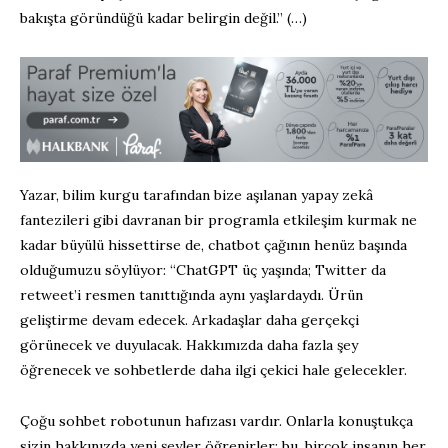
bakışta göründüğü kadar belirgin değil.” (…)
Yazar, bilim kurgu tarafından bize aşılanan yapay zekâ
fantezileri gibi davranan bir programla etkileşim kurmak ne
kadar büyülü hissettirse de, chatbot çağının henüz başında
olduğumuzu söylüyor: “ChatGPT üç yaşında; Twitter da
retweet’i resmen tanıttığında aynı yaşlardaydı. Ürün
geliştirme devam edecek. Arkadaşlar daha gerçekçi
görünecek ve duyulacak. Hakkımızda daha fazla şey
öğrenecek ve sohbetlerde daha ilgi çekici hale gelecekler.
Çoğu sohbet robotunun hafızası vardır. Onlarla konuştukça
sizin hakkınızda yeni şeyler öğrenirler; bu, birçok insanın her