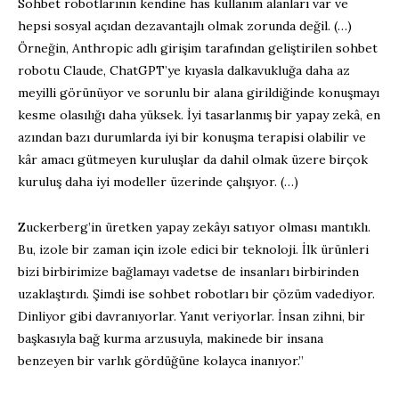
Sohbet robotlarının kendine has kullanım alanları var ve
hepsi sosyal açıdan dezavantajlı olmak zorunda değil. (…)
Örneğin, Anthropic adlı girişim tarafından geliştirilen sohbet
robotu Claude, ChatGPT’ye kıyasla dalkavukluğa daha az
meyilli görünüyor ve sorunlu bir alana girildiğinde konuşmayı
kesme olasılığı daha yüksek. İyi tasarlanmış bir yapay zekâ, en
azından bazı durumlarda iyi bir konuşma terapisi olabilir ve
kâr amacı gütmeyen kuruluşlar da dahil olmak üzere birçok
kuruluş daha iyi modeller üzerinde çalışıyor. (…)
Zuckerberg’in üretken yapay zekâyı satıyor olması mantıklı.
Bu, izole bir zaman için izole edici bir teknoloji. İlk ürünleri
bizi birbirimize bağlamayı vadetse de insanları birbirinden
uzaklaştırdı. Şimdi ise sohbet robotları bir çözüm vadediyor.
Dinliyor gibi davranıyorlar. Yanıt veriyorlar. İnsan zihni, bir
başkasıyla bağ kurma arzusuyla, makinede bir insana
benzeyen bir varlık gördüğüne kolayca inanıyor.”