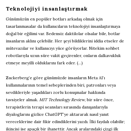
Teknolojiyi insanlaştırmak
Günümüzün en popüler botları arkadaş olmak için
tasarlanmasalar da kullanıcıların teknolojiyi insanlaştırmaya
doğal bir eğilimi var. Bedensiz daktilolar olsalar bile, botlar
insanların aklını çelebilir. Her şeyi bildiklerini iddia etseler de
mütevazılar ve kullanıcıyı yüce görüyorlar. Nitekim sohbet
robotlarıyla uzun süre vakit geçirenler, onların dalkavukluk
etmeye meyilli olduklarını fark eder. (…)
Zuckerberg’e göre günümüzde insanların Meta AI’ı
kullanmalarının temel sebeplerinden biri, patronları veya
sevdikleriyle yaşadıkları zorlu konuşmalar hakkında
tavsiyeler almak.
MIT Technology Review
, bir süre önce,
terapistlerin terapi seansları sırasında danışanlarıyla
diyaloglarını gizlice ChatGPT’ye aktararak nasıl yanıt
vereceklerine dair fikir edindiklerini yazdı. İlki faydalı olabilir;
ikincisi ise apaçık bir ihanettir. Ancak aralarındaki çizgi ilk