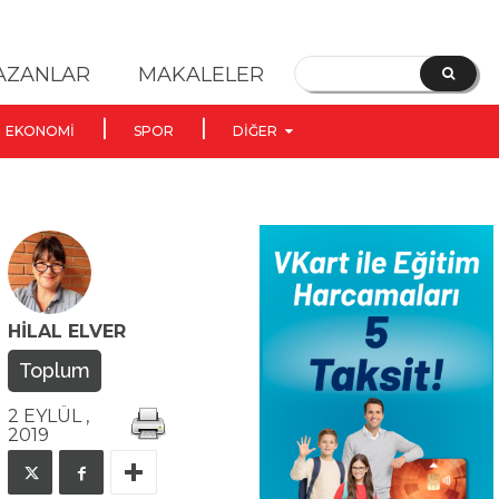
YAZANLAR
MAKALELER
EKONOMI
SPOR
DIĞER
HILAL ELVER
Toplum
2 EYLÜL ,
2019