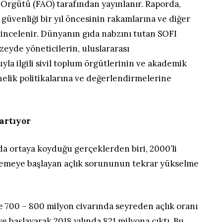
 Örgütü (FAO) tarafından yayınlanır. Raporda,
 güvenliği bir yıl öncesinin rakamlarına ve diğer
 incelenir. Dünyanın gıda nabzını tutan SOFI
zeyde yöneticilerin, uluslararası
yla ilgili sivil toplum örgütlerinin ve akademik
elik politikalarına ve değerlendirmelerine
artıyor
rda ortaya koyduğu gerçeklerden biri, 2000’li
rilemeye başlayan açlık sorununun tekrar yükselme
e 700 – 800 milyon civarında seyreden açlık oranı
e başlayarak 2018 yılında 821 milyona çıktı. Bu