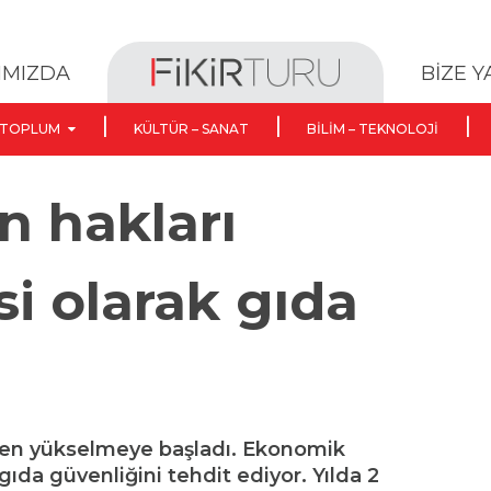
BİZE 
IMIZDA
TOPLUM
KÜLTÜR – SANAT
BILIM – TEKNOLOJI
an hakları
i olarak gıda
den yükselmeye başladı. Ekonomik
gıda güvenliğini tehdit ediyor. Yılda 2