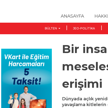
ANASAYFA
HAKK
BÜLTEN
JEO-POLITIKA
Bir ins
meseles
erişimi
Dünyada açlık yeni
yavaşlama kitlelerin 