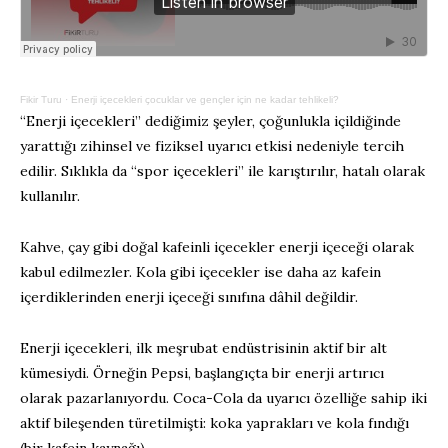
Fikir Turu
·
Enerji içecekleri çocuklar ve gençler için ne kadar tehlikeli?
“Enerji içecekleri” dediğimiz şeyler, çoğunlukla içildiğinde
yarattığı zihinsel ve fiziksel uyarıcı etkisi nedeniyle tercih
edilir. Sıklıkla da “spor içecekleri” ile karıştırılır, hatalı olarak
kullanılır.
Kahve, çay gibi doğal kafeinli içecekler enerji içeceği olarak
kabul edilmezler. Kola gibi içecekler ise daha az kafein
içerdiklerinden enerji içeceği sınıfına dâhil değildir.
Enerji içecekleri, ilk meşrubat endüstrisinin aktif bir alt
kümesiydi. Örneğin Pepsi, başlangıçta bir enerji artırıcı
olarak pazarlanıyordu. Coca-Cola da uyarıcı özelliğe sahip iki
aktif bileşenden türetilmişti: koka yaprakları ve kola fındığı
(bir kafein kaynağı).