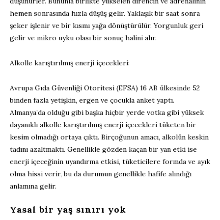
düşünürler. Bununla birlikte yükselen direncin ve adrenalinin
hemen sonrasında hızla düşüş gelir. Yaklaşık bir saat sonra
şeker işlenir ve bir kısmı yağa dönüştürülür. Yorgunluk geri
gelir ve mikro uyku olası bir sonuç halini alır.
Alkolle karıştırılmış enerji içecekleri:
Avrupa Gıda Güvenliği Otoritesi (EFSA) 16 AB ülkesinde 52
binden fazla yetişkin, ergen ve çocukla anket yaptı.
Almanya’da olduğu gibi başka hiçbir yerde votka gibi yüksek
dayanıklı alkolle karıştırılmış enerji içecekleri tüketen bir
kesim olmadığı ortaya çıktı. Birçoğunun amacı, alkolün keskin
tadını azaltmaktı. Genellikle gözden kaçan bir yan etki ise
enerji içeceğinin uyandırma etkisi, tüketicilere formda ve ayık
olma hissi verir, bu da durumun genellikle hafife alındığı
anlamına gelir.
Yasal bir yaş sınırı yok