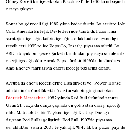
Güney Koreli bir içecek olan Bacchus-F de 1960’ların başında
ortaya çıkıyor.
Sonra bu göreceli ilgi 1985 yılına kadar durdu. Bu tarihte Jolt
Cola, Amerika Birleşik Devletleri’nde tanıtıldı. Pazarlama
stratejisi, içeceğin kafein içeriğine odaklandı ve uyanıklığı
teşvik etti. 1995’te ise PepsiCo, Josta’yı piyasaya sürdü. Bu,
ABD’li büyük bir içecek şirketi tarafından piyasaya sürülen ilk
enerji içeceği oldu. Ancak Pepsi, ürünü 1999’da durdurdu ve
Amp Energy markasıyla enerji içeceği pazarına döndü.
Avrupa’da enerji içeceklerine Lisa şirketi ve “Power Horse”
adlı bir ürün öncülük etti. Avusturyalı bir girişimci olan
Dietrich Mateschitz
, 1987 yılında Red Bull ürününü tanıttı.
Ürün 21. yüzyılda dünya çapında en çok satan enerji içeceği
oldu. Mateschitz, bir Tayland içeceği Krating Daeng’e
dayanan Red Bull’u geliştirdi. Red Bull, 1997’de piyasaya
sürüldükten sonra, 2005’te yaklaşık % 47’lik bir pazar payı ile