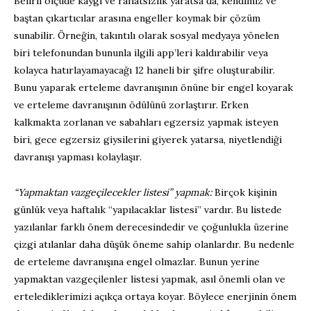
Belirli ölçüde kaygı ve rahatsızlık yaratsa da, kendimiz ve
baştan çıkartıcılar arasına engeller koymak bir çözüm
sunabilir. Örneğin, takıntılı olarak sosyal medyaya yönelen
biri telefonundan bununla ilgili app’leri kaldırabilir veya
kolayca hatırlayamayacağı 12 haneli bir şifre oluşturabilir.
Bunu yaparak erteleme davranışının önüne bir engel koyarak
ve erteleme davranışının ödülünü zorlaştırır. Erken
kalkmakta zorlanan ve sabahları egzersiz yapmak isteyen
biri, gece egzersiz giysilerini giyerek yatarsa, niyetlendiği
davranışı yapması kolaylaşır.
“Yapmaktan vazgeçilecekler listesi” yapmak:
Birçok kişinin
günlük veya haftalık “yapılacaklar listesi” vardır. Bu listede
yazılanlar farklı önem derecesindedir ve çoğunlukla üzerine
çizgi atılanlar daha düşük öneme sahip olanlardır. Bu nedenle
de erteleme davranışına engel olmazlar. Bunun yerine
yapmaktan vazgeçilenler listesi yapmak, asıl önemli olan ve
ertelediklerimizi açıkça ortaya koyar. Böylece enerjinin önem