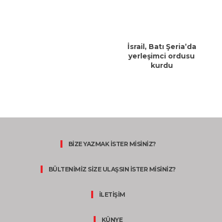
İsrail, Batı Şeria’da
yerleşimci ordusu
kurdu
BİZE YAZMAK İSTER MİSİNİZ?
BÜLTENİMİZ SİZE ULAŞSIN İSTER MİSİNİZ?
İLETİŞİM
KÜNYE