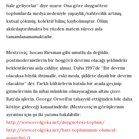
hale geliyorlar” diye uyarır. Ona göre duyguötesi
toplumlarda medya nedeniyle yapaylık/sahtecilik artmış,
kutsal çökmüş, kolektif bilinç kaybolmuştur. Ölüm
akılcılaştırılmakta bu yüzden matem süreci asla
tamamlanamamaktadır.
Mestroviç, hocası Riesman gibi umutlu da değildir,
postmodernistlerin bir hoşgörü devrimi olacağı şeklindeki
beklentilerini asla ciddiye almaz. Daha 1997’de “Bir devrim
olacaksa büyük ihtimalle, eski moda, şiddete dayalı bir devrim
olacaktır” der. Farklı kültürlerin batıda bir arada geçinip
gitmelerinin ila nihai mümkün olmayacağının altını çizer.
Batı’da işlerin, George Orwell’ın tahayyül ettiğinden bile daha
kötüye gideceği kanaatindedir. (Mestroviç’in görüşlerinin
ayrıntısı için şu iki yazıma bakılabilir:
http://www.erolgoka.net/duyguotesi-toplum/
http://www.erolgoka.net/bati-toplumunun-olumcul-
sessizligi/
)