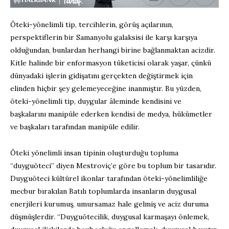
Öteki-yönelimli tip, tercihlerin, görüş açılarının,
perspektiflerin bir Samanyolu galaksisi ile karşı karşıya
olduğundan, bunlardan herhangi birine bağlanmaktan acizdir.
Kitle halinde bir enformasyon tüketicisi olarak yaşar, çünkü
dünyadaki işlerin gidişatını gerçekten değiştirmek için
elinden hiçbir şey gelemeyeceğine inanmıştır. Bu yüzden,
öteki-yönelimli tip, duygular âleminde kendisini ve
başkalarını manipüle ederken kendisi de medya, hükümetler
ve başkaları tarafından manipüle edilir.
Öteki yönelimli insan tipinin oluşturduğu topluma
“duyguöteci” diyen Mestroviç’e göre bu toplum bir tasarıdır.
Duyguöteci kültürel ikonlar tarafından öteki-yönelimliliğe
mecbur bırakılan Batılı toplumlarda insanların duygusal
enerjileri kurumuş, umursamaz hale gelmiş ve aciz duruma
düşmüşlerdir. “Duyguötecilik, duygusal karmaşayı önlemek,