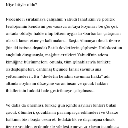
Niye böyle oldu?
Nedenleri sıralamaya çalışalım: Yahudi fanatizmi ve politik
teolojisinin kendisini pervasızca ortaya koyması, bu gerçek
ortada olduğu halde olup biteni uygarlar-barbarlar çatışması
olarak lanse etmeye kalkmaları… Başta Almanya olmak üzere
(bir iki istisna dışında) Batılı devletlerin şüphesiz Holokost’un
suçluluk duygusuyla, mağdur ettikleri Yahudi’nin adeta
kimliğine bürünmeleri, onunla, tüm günahlarıyla birlikte
özdeşleşmeleri, canhıraş biçimde İsrail savunusuna
yeltenmeleri… Bir “devletin kendini savunma hakkı” adı
altında soykırım düzeyine varan insan ve çocuk hakları
ihlallerinin hukuki hale getirilmeye çalışılması…
Ve daha da önemlisi, birkaç gün içinde sayıları binleri bulan
çocuk ölümleri, çocukların paramparça edilmeleri ve Gazze
halkının bizi, başta cesaret, fedakârlık ve dayanışma olmak
üzere yeniden erdemlerle yüzleştirmeye zorlayan inanılmaz