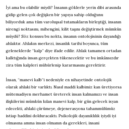
İyi ama bu olabilir miydi? İnsanın göklerle yerin dibi arasında
gidip gelen çok değişken bir yapıya sahip olduğunu
biliyorduk ama tüm varoluşsal tutamakların birleştiği, insanın
nirengi noktasını, mihengini, kilit taşını değiştirmek mümkün
müydü? Söz konusu bu nokta, insanın ontolojisinin dayandığı
ahlaktır. Ahlakın merkezi, insanlık tarihi boyunca, tüm
geleneklerde “kalp” diye ifade edilir. Ahlak tamamen ortadan
kalktığında insan gerçekten tükenecektir ve bu imkânsızdır
zira tüm kalpleri mühürlenip kararmasını gerektirir.
İnsan, “manevi kalb”i nedeniyle en nihayetinde ontolojik
olarak ahlaki bir varlıktı. Nasıl maddi kalbimiz kan üretiyorsa
mütemadiyen merhamet üreterek insan kalmamızı ve insan
ilişkilerini mümkün kılan manevi kalp, bir gün gelecek isyan
edecekti, ahlaki çürümeye, dejenerasyona tahammülümüz
istiap haddini dolduracaktı. Psikolojik dayanıklılık iyiydi iyi
olmasına amma insan olmanın da gerekleri, insani