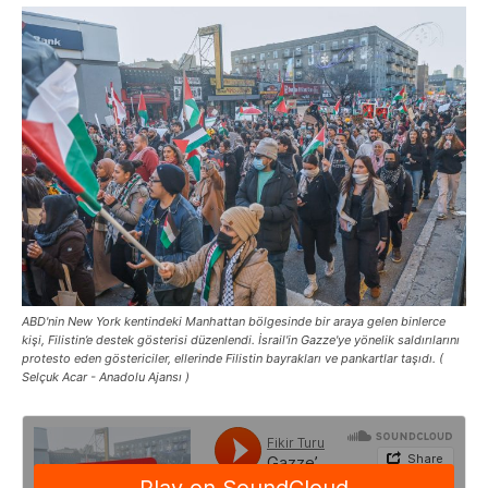
ABD'nin New York kentindeki Manhattan bölgesinde bir araya gelen binlerce
kişi, Filistin’e destek gösterisi düzenlendi. İsrail'in Gazze'ye yönelik saldırılarını
protesto eden göstericiler, ellerinde Filistin bayrakları ve pankartlar taşıdı. (
Selçuk Acar - Anadolu Ajansı )