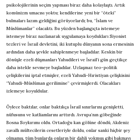
psikolojilerinin seçim yapması biraz daha kolaylaştı. Artık
komünizm umacısı yoktu; kendilerine yeni bir “öteki”
bulmaları lazım geldiğini görüyorlardı; bu, “İslam ve
Müslümanlar” olacaktı. Bu yüzden başlangıçta istemeye
istemeye biraz nazlanarak uygulamaya koydukları Siyonist
tezleri ve İsrail devletini, iki kutuplu dünyanın sona ermesinin
ardından daha şevkle sahiplenmeye başladılar. Keskin bir
dönüşle ezeli düşmanları Yahudileri ve İsrail’i gün geçtikçe
daha istekle sevmeye başladılar. Uzlaşmaz teo-politik
çelişkilerini iptal etmişler, ezeli Yahudi-Hıristiyan çelişkisini
“Yahudi-Müslüman gerilimine” çevirmişlerdi. Olacakları
izlemeye koyuldular.
Öylece baktılar, onlar baktıkça İsrail sınırlarını genişletti,
nüfusunu ve katliamlarını arttırdı. Avrupa’nın göbeğinde
Bosna Soykırımı oldu. Ortadoğu kan gölüne döndü, Akdeniz
zavallı mültecilerin cesetleriyle doldu, onlar sanki hiçbir şey
olmamış, tüm bunlarda onların bir dahli yokmuş gibi bakmayı