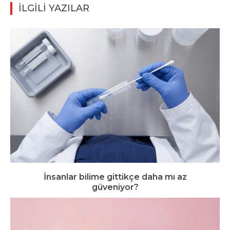
İLGİLİ YAZILAR
İnsanlar bilime gittikçe daha mı az
güveniyor?