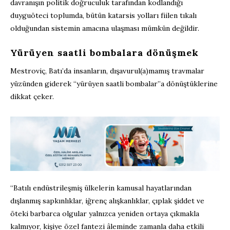
davranışın politik doğruculuk tarafından kodlandığı
duyguöteci toplumda, bütün katarsis yolları fiilen tıkalı
olduğundan sistemin amacına ulaşması mümkün değildir.
Yürüyen saatli bombalara dönüşmek
Mestroviç, Batı’da insanların, dışavurul(a)mamış travmalar
yüzünden giderek “yürüyen saatli bombalar”a dönüştüklerine
dikkat çeker.
“Batılı endüstrileşmiş ülkelerin kamusal hayatlarından
dışlanmış sapkınlıklar, iğrenç alışkanlıklar, çıplak şiddet ve
öteki barbarca olgular yalnızca yeniden ortaya çıkmakla
kalmıyor, kişiye özel fantezi âleminde zamanla daha etkili