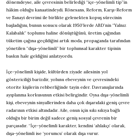
dönemdeyse, aile çevresinin belirlediği “içe-yönelimli tip”in
hâkim olduğu kanaatindeydi. Rönesans, Reform, Karşı-Reform
ve Sanayi devrimi ile birlikte gelenekten kopuş sürecinin
başladığını, bunun sonucu olarak 1950’lerde ABD’nin “Yalnız
Kalabalık” toplumu haline dönüştüğünü, üretim çağından
tüketim çağına geçildiğini artık moda, propaganda tarafından
yönetilen “dışa-yönelimli” bir toplumsal karakter tipinin
baskın hale geldiğini anlatıyordu.
İçe-yönelimli kişide, kültürden ziyade ailesinin yol
göstericiliği barizdir, yolunu ebeveynin ve çevresindeki
otorite kişilerin rehberliğinde tayin eder. Davranışlarında
ayıplanma korkusunun etkisi belirgindir. Oysa dışa-yönelimli
kişi, ebeveynin sinyallerinden daha çok dışarıdaki geniş çevre
radarının etkisi altındadır. Aile, onun için sıkı sıkıya bağlı
olduğu bir birim değil sadece geniş sosyal çevrenin bir
parçasıdır. “İçe-yönelimli karakter, kendini ‘ahlakçı’ olarak,
dışa-yönelimli ise ‘yorumcu’ olarak dışa vurur.