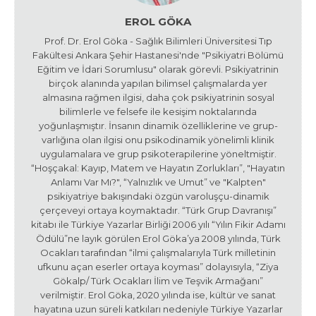
EROL GÖKA
Prof. Dr. Erol Göka - Sağlık Bilimleri Üniversitesi Tıp
Fakültesi Ankara Şehir Hastanesi'nde "Psikiyatri Bölümü
Eğitim ve İdari Sorumlusu" olarak görevli. Psikiyatrinin
birçok alanında yapılan bilimsel çalışmalarda yer
almasına rağmen ilgisi, daha çok psikiyatrinin sosyal
bilimlerle ve felsefe ile kesişim noktalarında
yoğunlaşmıştır. İnsanın dinamik özelliklerine ve grup-
varlığına olan ilgisi onu psikodinamik yönelimli klinik
uygulamalara ve grup psikoterapilerine yöneltmiştir.
“Hoşçakal: Kayıp, Matem ve Hayatın Zorlukları”, "Hayatın
Anlamı Var Mı?", “Yalnızlık ve Umut” ve "Kalpten"
psikiyatriye bakışındaki özgün varoluşçu-dinamik
çerçeveyi ortaya koymaktadır. “Türk Grup Davranışı”
kitabı ile Türkiye Yazarlar Birliği 2006 yılı “Yılın Fikir Adamı
Ödülü”ne layık görülen Erol Göka’ya 2008 yılında, Türk
Ocakları tarafından “ilmi çalışmalarıyla Türk milletinin
ufkunu açan eserler ortaya koyması” dolayısıyla, “Ziya
Gökalp/ Türk Ocakları İlim ve Teşvik Armağanı”
verilmiştir. Erol Göka, 2020 yılında ise, kültür ve sanat
hayatına uzun süreli katkıları nedeniyle Türkiye Yazarlar