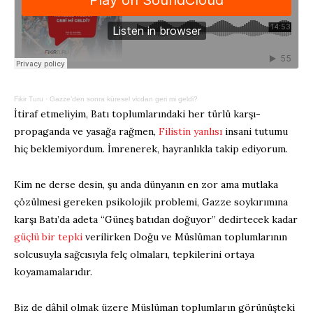
Fikir Turu
·
Gazze’den sonra küresel vicdan geri mi geldi?
İtiraf etmeliyim, Batı toplumlarındaki her türlü karşı-
propaganda ve yasağa rağmen,
Filistin yanlısı
insani tutumu
hiç beklemiyordum. İmrenerek, hayranlıkla takip ediyorum.
Kim ne derse desin, şu anda dünyanın en zor ama mutlaka
çözülmesi gereken psikolojik problemi, Gazze soykırımına
karşı Batı’da adeta “Güneş batıdan doğuyor” dedirtecek kadar
güçlü bir tepki
verilirken Doğu ve Müslüman toplumlarının
solcusuyla sağcısıyla felç olmaları, tepkilerini ortaya
koyamamalarıdır.
Biz de dâhil olmak üzere Müslüman toplumların görünüşteki