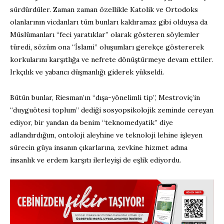
sürdürdüler. Zaman zaman özellikle Katolik ve Ortodoks
olanlarının vicdanları tüm bunları kaldıramaz gibi olduysa da
Müslümanları “feci yaratıklar” olarak gösteren söylemler
türedi, sözüm ona “İslami” oluşumları gerekçe göstererek
korkularını karşıtlığa ve nefrete dönüştürmeye devam ettiler.
Irkçılık ve yabancı düşmanlığı giderek yükseldi.
Bütün bunlar, Riesman’ın “dışa-yönelimli tip”, Mestroviç’in
“duyguötesi toplum” dediği sosyopsikolojik zeminde cereyan
ediyor, bir yandan da benim “teknomedyatik” diye
adlandırdığım, ontoloji aleyhine ve teknoloji lehine işleyen
sürecin güya insanın çıkarlarına, zevkine hizmet adına
insanlık ve erdem karşıtı ilerleyişi de eşlik ediyordu.