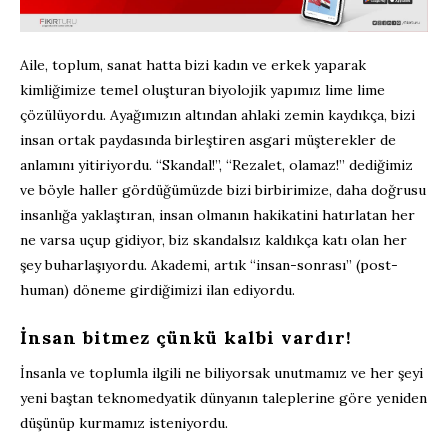
Aile, toplum, sanat hatta bizi kadın ve erkek yaparak
kimliğimize temel oluşturan biyolojik yapımız lime lime
çözülüyordu. Ayağımızın altından ahlaki zemin kaydıkça, bizi
insan ortak paydasında birleştiren asgari müşterekler de
anlamını yitiriyordu. “Skandal!”, “Rezalet, olamaz!” dediğimiz
ve böyle haller gördüğümüzde bizi birbirimize, daha doğrusu
insanlığa yaklaştıran, insan olmanın hakikatini hatırlatan her
ne varsa uçup gidiyor, biz skandalsız kaldıkça katı olan her
şey buharlaşıyordu. Akademi, artık “insan-sonrası” (post-
human) döneme girdiğimizi ilan ediyordu.
İnsan bitmez çünkü kalbi vardır!
İnsanla ve toplumla ilgili ne biliyorsak unutmamız ve her şeyi
yeni baştan teknomedyatik dünyanın taleplerine göre yeniden
düşünüp kurmamız isteniyordu.