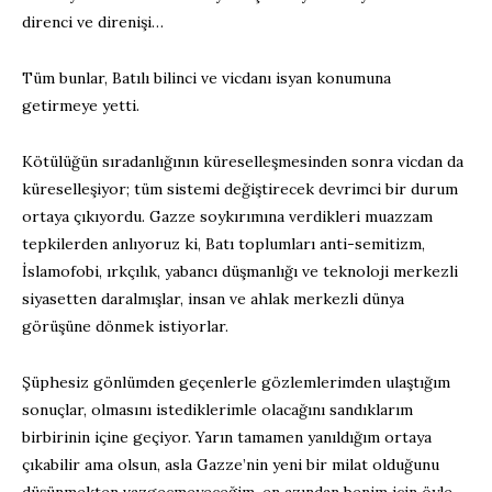
direnci ve direnişi…
Tüm bunlar, Batılı bilinci ve vicdanı isyan konumuna
getirmeye yetti.
Kötülüğün sıradanlığının küreselleşmesinden sonra vicdan da
küreselleşiyor; tüm sistemi değiştirecek devrimci bir durum
ortaya çıkıyordu. Gazze soykırımına verdikleri muazzam
tepkilerden anlıyoruz ki, Batı toplumları anti-semitizm,
İslamofobi, ırkçılık, yabancı düşmanlığı ve teknoloji merkezli
siyasetten daralmışlar, insan ve ahlak merkezli dünya
görüşüne dönmek istiyorlar.
Şüphesiz gönlümden geçenlerle gözlemlerimden ulaştığım
sonuçlar, olmasını istediklerimle olacağını sandıklarım
birbirinin içine geçiyor. Yarın tamamen yanıldığım ortaya
çıkabilir ama olsun, asla Gazze’nin yeni bir milat olduğunu
düşünmekten vazgeçmeyeceğim, en azından benim için öyle