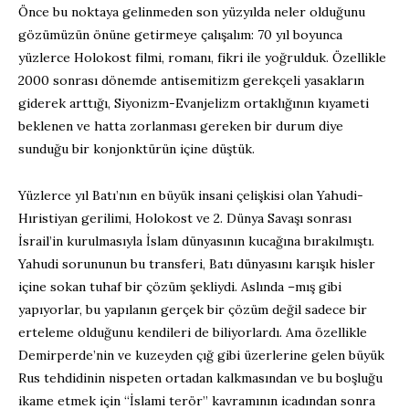
Önce bu noktaya gelinmeden son yüzyılda neler olduğunu
gözümüzün önüne getirmeye çalışalım: 70 yıl boyunca
yüzlerce Holokost filmi, romanı, fikri ile yoğrulduk. Özellikle
2000 sonrası dönemde antisemitizm gerekçeli yasakların
giderek arttığı, Siyonizm-Evanjelizm ortaklığının kıyameti
beklenen ve hatta zorlanması gereken bir durum diye
sunduğu bir konjonktürün içine düştük.
Yüzlerce yıl Batı’nın en büyük insani çelişkisi olan Yahudi-
Hıristiyan gerilimi, Holokost ve 2. Dünya Savaşı sonrası
İsrail’in kurulmasıyla İslam dünyasının kucağına bırakılmıştı.
Yahudi sorununun bu transferi, Batı dünyasını karışık hisler
içine sokan tuhaf bir çözüm şekliydi. Aslında –mış gibi
yapıyorlar, bu yapılanın gerçek bir çözüm değil sadece bir
erteleme olduğunu kendileri de biliyorlardı. Ama özellikle
Demirperde’nin ve kuzeyden çığ gibi üzerlerine gelen büyük
Rus tehdidinin nispeten ortadan kalkmasından ve bu boşluğu
ikame etmek için “İslami terör” kavramının icadından sonra