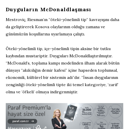
Duyguların McDonaldlaşması
Mestroviç, Riesman’ın “öteki-yönelimli tip” kavrayışını daha
da geliştirerek Kosova olaylarının olduğu zamana ve
günümüzün koşullarına uyarlamaya çalıştı.
Öteki-yönelimli tip, içe-yönelimli tipin aksine bir tutku
kaybından mustariptir. Duyguları McDonaldlaştırılmıştır.
“McDonald’s, toplama kampı modelinden ilham alarak bütün
dünyayı “akılcılığın demir kafesi” içine hapseden toplumsal,
ekonomik, kültürel bir sistemin adı”dır. “İnsan duygularının
zenginliği öteki-yönelimli tipte iki temel kategoriye, ‘zarif’
olma ve ‘öfkeli’ olmaya indirgenmiştir.