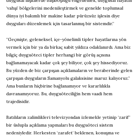
duygusal ilişkilerde başıboşluğu engellemek, duygusal hayatın
‘vahşi’ bölgelerini medenileştirmek ve genelde toplumsal
dünya iyi bakımlı bir makine kadar pürüzsüz işlesin diye
duyguları düzenlemek için tasarlanmış bir sistemdir.”
“Geçmişte, geleneksel, içe-yönelimli tipler hayatlarına yön
vermek için bir ya da birkaç sabit yıldıza odaklanırdı. Ama biz
bilgiç duyguöteci tipler herhangi bir görüş açısına
bağlanamayacak kadar çok şey biliyor, çok şey hissediyoruz.
Bu yüzden de biz çarpışan açıklamaların ve beraberinde gelen
çarpışan duyguların Samanyolu galaksisine maruz kalıyoruz.”
Ama bunların hiçbirine bağlanamıyor ve kararlılıkla
davranamıyoruz. Bu, duyguöteciliğin hem vaadi hem
trajedisidir.
Batılıların zalimlikleri televizyondan izlemekle yetinip ‘zarif”
bir üslupla açıklama yapmaları bu duyguöteci sistem
nedeniyledir. Herkesten ‘zarafet’ beklenen, konuşma ve