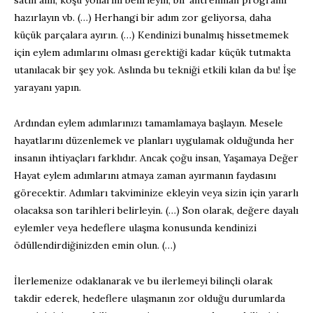
satın alın, koşu yollarını belirleyin, bir antrenman programı
hazırlayın vb. (…) Herhangi bir adım zor geliyorsa, daha
küçük parçalara ayırın. (…) Kendinizi bunalmış hissetmemek
için eylem adımlarını olması gerektiği kadar küçük tutmakta
utanılacak bir şey yok. Aslında bu tekniği etkili kılan da bu! İşe
yarayanı yapın.
Ardından eylem adımlarınızı tamamlamaya başlayın. Mesele
hayatlarını düzenlemek ve planları uygulamak olduğunda her
insanın ihtiyaçları farklıdır. Ancak çoğu insan, Yaşamaya Değer
Hayat eylem adımlarını atmaya zaman ayırmanın faydasını
görecektir. Adımları takviminize ekleyin veya sizin için yararlı
olacaksa son tarihleri belirleyin. (…) Son olarak, değere dayalı
eylemler veya hedeflere ulaşma konusunda kendinizi
ödüllendirdiğinizden emin olun. (…)
İlerlemenize odaklanarak ve bu ilerlemeyi bilinçli olarak
takdir ederek, hedeflere ulaşmanın zor olduğu durumlarda