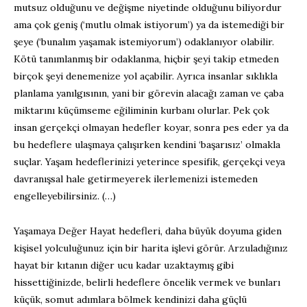
mutsuz olduğunu ve değişme niyetinde olduğunu biliyordur
ama çok geniş (‘mutlu olmak istiyorum’) ya da istemediği bir
şeye (‘bunalım yaşamak istemiyorum’) odaklanıyor olabilir.
Kötü tanımlanmış bir odaklanma, hiçbir şeyi takip etmeden
birçok şeyi denemenize yol açabilir. Ayrıca insanlar sıklıkla
planlama yanılgısının, yani bir görevin alacağı zaman ve çaba
miktarını küçümseme eğiliminin kurbanı olurlar. Pek çok
insan gerçekçi olmayan hedefler koyar, sonra pes eder ya da
bu hedeflere ulaşmaya çalışırken kendini ‘başarısız’ olmakla
suçlar. Yaşam hedeflerinizi yeterince spesifik, gerçekçi veya
davranışsal hale getirmeyerek ilerlemenizi istemeden
engelleyebilirsiniz. (…)
Yaşamaya Değer Hayat hedefleri, daha büyük doyuma giden
kişisel yolculuğunuz için bir harita işlevi görür. Arzuladığınız
hayat bir kıtanın diğer ucu kadar uzaktaymış gibi
hissettiğinizde, belirli hedeflere öncelik vermek ve bunları
küçük, somut adımlara bölmek kendinizi daha güçlü