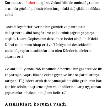
Euronews’un
haberine
göre, Culani İdlib’de muhalif gruplar
arasında gücünü pekiştirirken imajındaki değişiklik de dikkat
çekti.
“Askerî kıyafetleri yerine bir gömlek ve pantolonla
değiştirerek, dinî hoşgörü ve çoğulculuk çağrısı yapmaya
başladı. Nusra Cephesi’nin daha önce hedef aldığı İdlib’deki
Dürzi toplumuna hitap etti ve Türkiye’nin desteklediği
muhalif grupların saldırılarında ölen Kürtlerin ailelerini
ziyaret etti.
Colani 2021 yılında PBS kanalında Amerikalı bir gazeteciyle ilk
röportajını yaptı. Blazer ceket giyen ve kısa saçlarını arkaya
tarayan HTŞ lideri, artık daha yumuşak bir dille grubunun Batı
için bir tehdit oluşturmadığını ve kendilerine karşı uygulanan
yaptırımların haksız olduğunu belirtti.”
Azınlıkları koruma vaadi