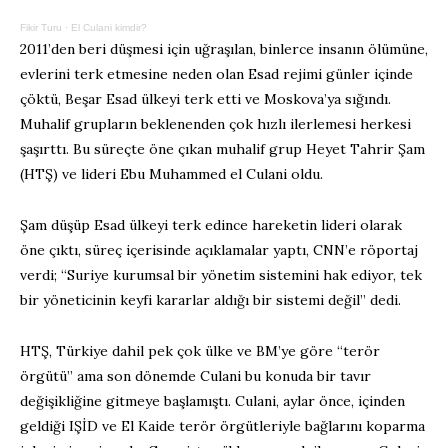
Fikir Turu
·
El Culani kimdir?
2011’den beri düşmesi için uğraşılan, binlerce insanın ölümüne,
evlerini terk etmesine neden olan Esad rejimi günler içinde
çöktü, Beşar Esad ülkeyi terk etti ve Moskova’ya sığındı.
Muhalif grupların beklenenden çok hızlı ilerlemesi herkesi
şaşırttı. Bu süreçte öne çıkan muhalif grup Heyet Tahrir Şam
(HTŞ) ve lideri Ebu Muhammed el Culani oldu.
Şam düşüp Esad ülkeyi terk edince hareketin lideri olarak
öne çıktı, süreç içerisinde açıklamalar yaptı, CNN’e röportaj
verdi; “Suriye kurumsal bir yönetim sistemini hak ediyor, tek
bir yöneticinin keyfi kararlar aldığı bir sistemi değil” dedi.
HTŞ, Türkiye dahil pek çok ülke ve BM’ye göre “terör
örgütü” ama son dönemde Culani bu konuda bir tavır
değişikliğine gitmeye başlamıştı. Culani, aylar önce, içinden
geldiği IŞİD ve El Kaide terör örgütleriyle bağlarını koparma