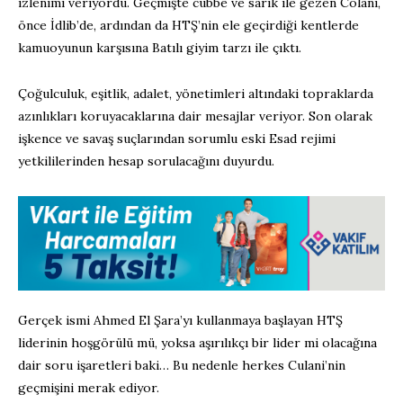
izlenimi veriyordu. Geçmişte cübbe ve sarık ile gezen Colani,
önce İdlib’de, ardından da HTŞ’nin ele geçirdiği kentlerde
kamuoyunun karşısına Batılı giyim tarzı ile çıktı.
Çoğulculuk, eşitlik, adalet, yönetimleri altındaki topraklarda
azınlıkları koruyacaklarına dair mesajlar veriyor. Son olarak
işkence ve savaş suçlarından sorumlu eski Esad rejimi
yetkililerinden hesap sorulacağını duyurdu.
Gerçek ismi Ahmed El Şara’yı kullanmaya başlayan HTŞ
liderinin hoşgörülü mü, yoksa aşırılıkçı bir lider mi olacağına
dair soru işaretleri baki… Bu nedenle herkes Culani’nin
geçmişini merak ediyor.