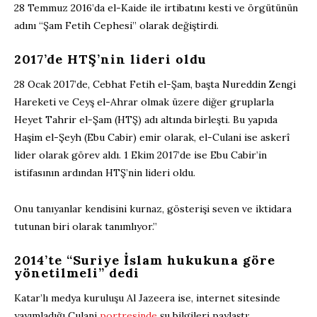
28 Temmuz 2016’da el-Kaide ile irtibatını kesti ve örgütünün
adını “Şam Fetih Cephesi” olarak değiştirdi.
2017’de HTŞ’nin lideri oldu
28 Ocak 2017’de, Cebhat Fetih el-Şam, başta Nureddin Zengi
Hareketi ve Ceyş el-Ahrar olmak üzere diğer gruplarla
Heyet Tahrir el-Şam (HTŞ) adı altında birleşti. Bu yapıda
Haşim el-Şeyh (Ebu Cabir) emir olarak, el-Culani ise askerî
lider olarak görev aldı. 1 Ekim 2017’de ise Ebu Cabir’in
istifasının ardından HTŞ’nin lideri oldu.
Onu tanıyanlar kendisini kurnaz, gösterişi seven ve iktidara
tutunan biri olarak tanımlıyor.”
2014’te “Suriye İslam hukukuna göre
yönetilmeli” dedi
Katar’lı medya kuruluşu Al Jazeera ise, internet sitesinde
yayımladığı Culani
portresinde
şu bilgileri paylaştı: