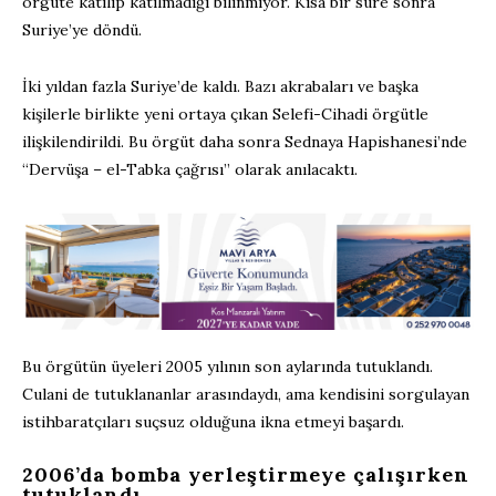
örgüte katılıp katılmadığı bilinmiyor. Kısa bir süre sonra
Suriye’ye döndü.
İki yıldan fazla Suriye’de kaldı. Bazı akrabaları ve başka
kişilerle birlikte yeni ortaya çıkan Selefi-Cihadi örgütle
ilişkilendirildi. Bu örgüt daha sonra Sednaya Hapishanesi’nde
“Dervüşa – el-Tabka çağrısı” olarak anılacaktı.
Bu örgütün üyeleri 2005 yılının son aylarında tutuklandı.
Culani de tutuklananlar arasındaydı, ama kendisini sorgulayan
istihbaratçıları suçsuz olduğuna ikna etmeyi başardı.
2006’da bomba yerleştirmeye çalışırken
tutuklandı