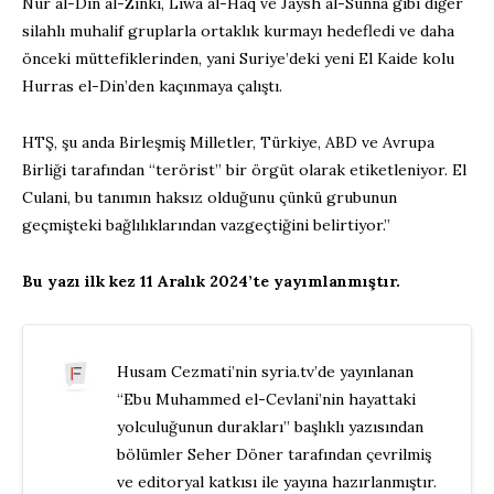
Nur al-Din al-Zinki, Liwa al-Haq ve Jaysh al-Sunna gibi diğer
silahlı muhalif gruplarla ortaklık kurmayı hedefledi ve daha
önceki müttefiklerinden, yani Suriye’deki yeni El Kaide kolu
Hurras el-Din’den kaçınmaya çalıştı.
HTŞ, şu anda Birleşmiş Milletler, Türkiye, ABD ve Avrupa
Birliği tarafından “terörist” bir örgüt olarak etiketleniyor. El
Culani, bu tanımın haksız olduğunu çünkü grubunun
geçmişteki bağlılıklarından vazgeçtiğini belirtiyor.”
Bu yazı ilk kez 11 Aralık 2024’te yayımlanmıştır.
Husam Cezmati’nin syria.tv’de yayınlanan
“Ebu Muhammed el-Cevlani’nin hayattaki
yolculuğunun durakları” başlıklı yazısından
bölümler Seher Döner tarafından çevrilmiş
ve editoryal katkısı ile yayına hazırlanmıştır.