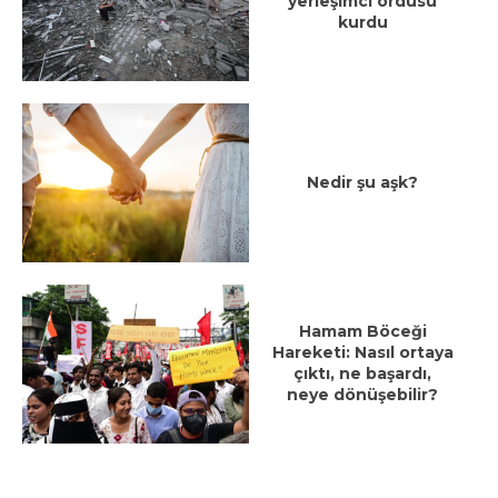
yerleşimci ordusu
kurdu
Nedir şu aşk?
Hamam Böceği
Hareketi: Nasıl ortaya
çıktı, ne başardı,
neye dönüşebilir?