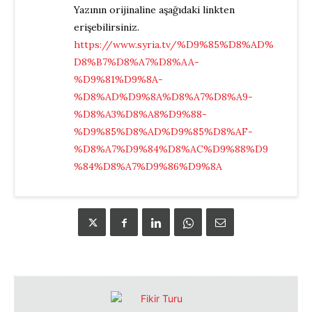
Yazının orijinaline aşağıdaki linkten
erişebilirsiniz.
https://www.syria.tv/%D9%85%D8%AD%
D8%B7%D8%A7%D8%AA-
%D9%81%D9%8A-
%D8%AD%D9%8A%D8%A7%D8%A9-
%D8%A3%D8%A8%D9%88-
%D9%85%D8%AD%D9%85%D8%AF-
%D8%A7%D9%84%D8%AC%D9%88%D9
%84%D8%A7%D9%86%D9%8A