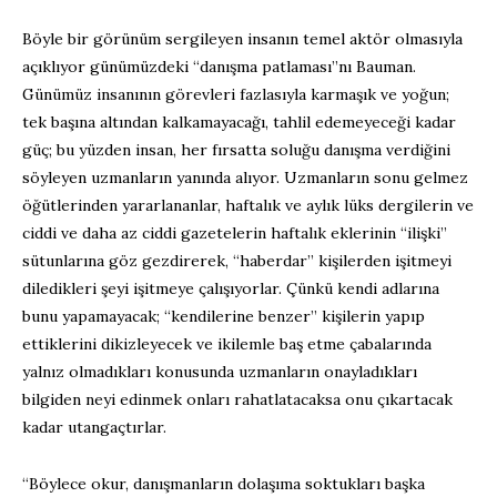
Böyle bir görünüm sergileyen insanın temel aktör olmasıyla
açıklıyor günümüzdeki “danışma patlaması”nı Bauman.
Günümüz insanının görevleri fazlasıyla karmaşık ve yoğun;
tek başına altından kalkamayacağı, tahlil edemeyeceği kadar
güç; bu yüzden insan, her fırsatta soluğu danışma verdiğini
söyleyen uzmanların yanında alıyor. Uzmanların sonu gelmez
öğütlerinden yararlananlar, haftalık ve aylık lüks dergilerin ve
ciddi ve daha az ciddi gazetelerin haftalık eklerinin “ilişki”
sütunlarına göz gezdirerek, “haberdar” kişilerden işitmeyi
diledikleri şeyi işitmeye çalışıyorlar. Çünkü kendi adlarına
bunu yapamayacak; “kendilerine benzer” kişilerin yapıp
ettiklerini dikizleyecek ve ikilemle baş etme çabalarında
yalnız olmadıkları konusunda uzmanların onayladıkları
bilgiden neyi edinmek onları rahatlatacaksa onu çıkartacak
kadar utangaçtırlar.
“Böylece okur, danışmanların dolaşıma soktukları başka