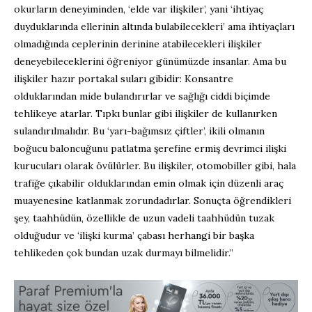
okurların deneyiminden, ‘elde var ilişkiler’, yani ‘ihtiyaç
duyduklarında ellerinin altında bulabilecekleri’ ama ihtiyaçları
olmadığında ceplerinin derinine atabilecekleri ilişkiler
deneyebileceklerini öğreniyor günümüzde insanlar. Ama bu
ilişkiler hazır portakal suları gibidir: Konsantre
olduklarından mide bulandırırlar ve sağlığı ciddi biçimde
tehlikeye atarlar. Tıpkı bunlar gibi ilişkiler de kullanırken
sulandırılmalıdır. Bu ‘yarı-bağımsız çiftler’, ikili olmanın
boğucu baloncuğunu patlatma şerefine ermiş devrimci ilişki
kurucuları olarak övülürler. Bu ilişkiler, otomobiller gibi, hala
trafiğe çıkabilir olduklarından emin olmak için düzenli araç
muayenesine katlanmak zorundadırlar. Sonuçta öğrendikleri
şey, taahhüdün, özellikle de uzun vadeli taahhüdün tuzak
olduğudur ve ‘ilişki kurma’ çabası herhangi bir başka
tehlikeden çok bundan uzak durmayı bilmelidir.”