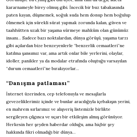
kararnameyle birey olmuş gibi. İncecik bir buz tabakasında
paten kayan, düşmemek, soğuk suda hem donup hem boğulup
ölmemek için sürekli sürat yapmak zorunda kalan, güven ve
taahhütten uzak bir yaşama sürmeye mahkûm olan günümüz
insanı… Sadece bazı noktalardan, dünya görüşü, yaşama tarzı
gibi açılardan bize benzeyenlerle “benzerlik cemaatleri”ne
katılma şansımız var, ama artık onlar bile yerlerini, olaylar,
idoller, panikler ya da modalar etrafında oluştuğu varsayılan
“durum cemaatleri”ne bırakıyorlar…
“Danışma patlaması”
İnternet üzerinden, cep telefonuyla ve mesajlarla
gevezeliklerimiz içinde ve bunlar aracılığıyla içebakışın yerini,
en mahrem sırlarımız ve alışveriş listemizle birlikte
sergileyen çılgınca ve uçarı bir etkileşim almış görünüyor.
Herkesin her şeyden haberdar olduğu, ama hiçbir şey
hakkında fikri olmadığı bir dünya…