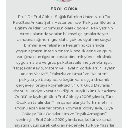
EROL GÖKA
Prof. Dr. Erol Göka - Sağlık Bilimleri Üniversitesi Tıp
Fakültesi Ankara Şehir Hastanesi'nde "Psikiyatri Bölümü
Eğitim ve İdari Sorumlusu" olarak görevli. Psikiyatrinin
birçok alanında yapılan bilimsel çalışmalarda yer
almasına rağmen ilgisi, daha çok psikiyatrinin sosyal
bilimlerle ve felsefe ile kesişim noktalarında
yoğunlaşmıştır. İnsanın dinamik özelliklerine ve grup-
varlığına olan ilgisi onu psikodinamik yönelimli klinik
uygulamalara ve grup psikoterapilerine yöneltmiştir.
“Hoşçakal: Kayıp, Matem ve Hayatın Zorlukları”, "Hayatın
Anlamı Var Mı?", “Yalnızlık ve Umut” ve "Kalpten"
psikiyatriye bakışındaki özgün varoluşçu-dinamik
çerçeveyi ortaya koymaktadır. “Türk Grup Davranışı”
kitabı ile Türkiye Yazarlar Birliği 2006 yılı “Yılın Fikir Adamı
Ödülü”ne layık görülen Erol Göka’ya 2008 yılında, Türk
Ocakları tarafından “ilmi çalışmalarıyla Türk milletinin
ufkunu açan eserler ortaya koyması” dolayısıyla, “Ziya
Gökalp/ Türk Ocakları İlim ve Teşvik Armağanı”
verilmiştir. Erol Göka, 2020 yılında ise, kültür ve sanat
hayatına uzun süreli katkıları nedeniyle Türkiye Yazarlar