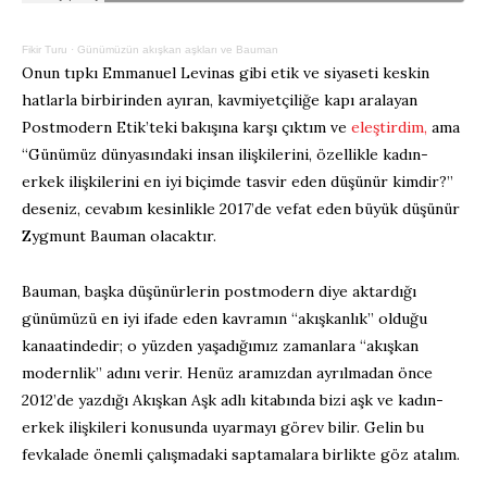
Fikir Turu
·
Günümüzün akışkan aşkları ve Bauman
Onun tıpkı Emmanuel Levinas gibi etik ve siyaseti keskin
hatlarla birbirinden ayıran, kavmiyetçiliğe kapı aralayan
Postmodern Etik’teki bakışına karşı çıktım ve
eleştirdim,
ama
“Günümüz dünyasındaki insan ilişkilerini, özellikle kadın-
erkek ilişkilerini en iyi biçimde tasvir eden düşünür kimdir?”
deseniz, cevabım kesinlikle 2017’de vefat eden büyük düşünür
Zygmunt Bauman olacaktır.
Bauman, başka düşünürlerin postmodern diye aktardığı
günümüzü en iyi ifade eden kavramın “akışkanlık” olduğu
kanaatindedir; o yüzden yaşadığımız zamanlara “akışkan
modernlik” adını verir. Henüz aramızdan ayrılmadan önce
2012’de yazdığı Akışkan Aşk adlı kitabında bizi aşk ve kadın-
erkek ilişkileri konusunda uyarmayı görev bilir. Gelin bu
fevkalade önemli çalışmadaki saptamalara birlikte göz atalım.