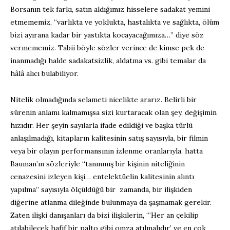
Borsanın tek farkı, satın aldığımız hisselere sadakat yemini
etmememiz, “varlıkta ve yoklukta, hastalıkta ve sağlıkta, ölüm
bizi ayırana kadar bir yastıkta kocayacağımıza…” diye söz
vermememiz. Tabii böyle sözler verince de kimse pek de
inanmadığı halde sadakatsizlik, aldatma vs. gibi temalar da
hâlâ alıcı bulabiliyor.
Nitelik olmadığında selameti nicelikte ararız. Belirli bir
sürenin anlamı kalmamışsa sizi kurtaracak olan şey, değişimin
hızıdır. Her şeyin sayılarla ifade edildiği ve başka türlü
anlaşılmadığı, kitapların kalitesinin satış sayısıyla, bir filmin
veya bir olayın performansının izlenme oranlarıyla, hatta
Bauman’ın sözleriyle “tanınmış bir kişinin niteliğinin
cenazesini izleyen kişi… entelektüelin kalitesinin alıntı
yapılma” sayısıyla ölçüldüğü bir zamanda, bir ilişkiden
diğerine atlanma dileğinde bulunmaya da şaşmamak gerekir.
Zaten ilişki danışanları da bizi ilişkilerin, “‘Her an çekilip
atılabilecek hafif bir palto gibi omza atılmalıdır’ ve en çok