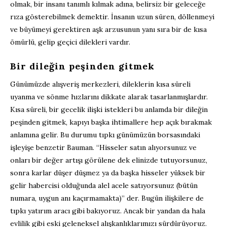
olmak, bir insanı tanımlı kılmak adına, belirsiz bir geleceğe
rıza gösterebilmek demektir. İnsanın uzun süren, döllenmeyi
ve büyümeyi gerektiren aşk arzusunun yanı sıra bir de kısa
ömürlü, gelip geçici dilekleri vardır.
Bir dileğin peşinden gitmek
Günümüzde alışveriş merkezleri, dileklerin kısa süreli
uyanma ve sönme hızlarını dikkate alarak tasarlanmışlardır.
Kısa süreli, bir gecelik ilişki istekleri bu anlamda bir dileğin
peşinden gitmek, kapıyı başka ihtimallere hep açık bırakmak
anlamına gelir. Bu durumu tıpkı günümüzün borsasındaki
işleyişe benzetir Bauman. “Hisseler satın alıyorsunuz ve
onları bir değer artışı görülene dek elinizde tutuyorsunuz,
sonra karlar düşer düşmez ya da başka hisseler yüksek bir
gelir habercisi olduğunda alel acele satıyorsunuz (bütün
numara, uygun anı kaçırmamakta)” der. Bugün ilişkilere de
tıpkı yatırım aracı gibi bakıyoruz. Ancak bir yandan da hala
evlilik gibi eski geleneksel alışkanlıklarımızı sürdürüyoruz.