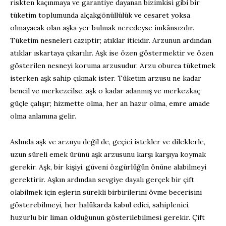
riskten kaçınmaya ve garantiye dayanan bizimkisi gibi bir
tüketim toplumunda alçakgönüllülük ve cesaret yoksa
olmayacak olan aşka yer bulmak neredeyse imkânsızdır.
Tüketim nesneleri caziptir; atıklar iticidir. Arzunun ardından
atıklar ıskartaya çıkarılır. Aşk ise özen göstermektir ve özen
gösterilen nesneyi koruma arzusudur. Arzu oburca tüketmek
isterken aşk sahip çıkmak ister. Tüketim arzusu ne kadar
bencil ve merkezcilse, aşk o kadar adanmış ve merkezkaç
güçle çalışır; hizmette olma, her an hazır olma, emre amade
olma anlamına gelir.
Aslında aşk ve arzuyu değil de, geçici istekler ve dileklerle,
uzun süreli emek ürünü aşk arzusunu karşı karşıya koymak
gerekir. Aşk, bir kişiyi, güveni özgürlüğün önüne alabilmeyi
gerektirir. Aşkın ardından sevgiye dayalı gerçek bir çift
olabilmek için eşlerin sürekli birbirilerini övme becerisini
gösterebilmeyi, her halükarda kabul edici, sahiplenici,
huzurlu bir liman olduğunun gösterilebilmesi gerekir. Çift