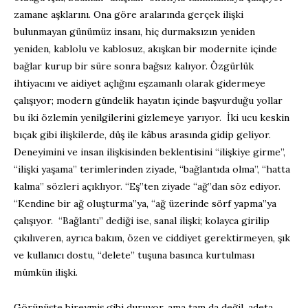
zamane aşklarını. Ona göre aralarında gerçek ilişki
bulunmayan günümüz insanı, hiç durmaksızın yeniden
yeniden, kablolu ve kablosuz, akışkan bir modernite içinde
bağlar kurup bir süre sonra bağsız kalıyor. Özgürlük
ihtiyacını ve aidiyet açlığını eşzamanlı olarak gidermeye
çalışıyor; modern gündelik hayatın içinde başvurduğu yollar
bu iki özlemin yenilgilerini gizlemeye yarıyor. İki ucu keskin
bıçak gibi ilişkilerde, düş ile kâbus arasında gidip geliyor.
Deneyimini ve insan ilişkisinden beklentisini “ilişkiye girme”,
“ilişki yaşama” terimlerinden ziyade, “bağlantıda olma”, “hatta
kalma” sözleri açıklıyor. “Eş”ten ziyade “ağ”dan söz ediyor.
“Kendine bir ağ oluşturma”ya, “ağ üzerinde sörf yapma”ya
çalışıyor. “Bağlantı” dediği ise, sanal ilişki; kolayca girilip
çıkılıveren, ayrıca bakım, özen ve ciddiyet gerektirmeyen, şık
ve kullanıcı dostu, “delete” tuşuna basınca kurtulması
mümkün ilişki.
Görünüşte bireymiş gibi duruyor, ama tam da değil, adeta