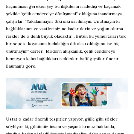
kaçınılması gereken şey, bu ilişkilerin iradedışı ve kaçamak
şekilde ‘çelik cendere’ye dönüşmesi” olduğuna inandırmaya
çalışırlar. “Yakalanmayın! Sıkı sıkı sarılmayın. Unutmayın ki
bağlılıklarınız ve vaatleriniz ne kadar derin ve yoğun olursa
riskler de o denli büyük olacaktır… Bütün bu yumurtaları tek
bir sepete koymanın budalalığın dik alası olduğunu ise hiç
unutmayın!” derler. Modern akışkanlık, çelik cendereye
benzeyen kalıcı bağlılıkları reddeder, hafif giysiler önerir
Bauman’a göre.
Üstat o kadar önemli tespitler yapıyor, gülle gibi sözler
söylüyor ki, günümüz insanı ve yaşantılarımız hakkında,
şimdiye kadar söylediklerimizi sindirelim, daha sonra devam