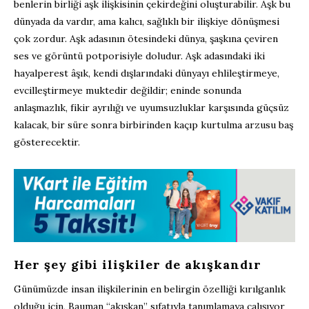
benlerin birliği aşk ilişkisinin çekirdeğini oluşturabilir. Aşk bu
dünyada da vardır, ama kalıcı, sağlıklı bir ilişkiye dönüşmesi
çok zordur. Aşk adasının ötesindeki dünya, şaşkına çeviren
ses ve görüntü potporisiyle doludur. Aşk adasındaki iki
hayalperest âşık, kendi dışlarındaki dünyayı ehlileştirmeye,
evcilleştirmeye muktedir değildir; eninde sonunda
anlaşmazlık, fikir ayrılığı ve uyumsuzluklar karşısında güçsüz
kalacak, bir süre sonra birbirinden kaçıp kurtulma arzusu baş
gösterecektir.
Her şey gibi ilişkiler de akışkandır
Günümüzde insan ilişkilerinin en belirgin özelliği kırılganlık
olduğu için, Bauman “akışkan” sıfatıyla tanımlamaya çalışıyor