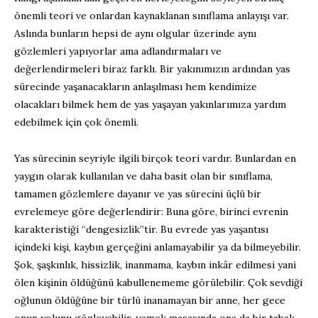
önemli teori ve onlardan kaynaklanan sınıflama anlayışı var.
Aslında bunların hepsi de aynı olgular üzerinde aynı
gözlemleri yapıyorlar ama adlandırmaları ve
değerlendirmeleri biraz farklı. Bir yakınımızın ardından yas
sürecinde yaşanacakların anlaşılması hem kendimize
olacakları bilmek hem de yas yaşayan yakınlarımıza yardım
edebilmek için çok önemli.
Yas sürecinin seyriyle ilgili birçok teori vardır. Bunlardan en
yaygın olarak kullanılan ve daha basit olan bir sınıflama,
tamamen gözlemlere dayanır ve yas sürecini üçlü bir
evrelemeye göre değerlendirir: Buna göre, birinci evrenin
karakteristiği “dengesizlik”tir. Bu evrede yas yaşantısı
içindeki kişi, kaybın gerçeğini anlamayabilir ya da bilmeyebilir.
Şok, şaşkınlık, hissizlik, inanmama, kaybın inkâr edilmesi yani
ölen kişinin öldüğünü kabullenememe görülebilir. Çok sevdiği
oğlunun öldüğüne bir türlü inanamayan bir anne, her gece
onun yolunu gözleyebilir, yemek masasında ona da bir tabak