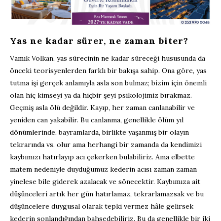
Yas ne kadar sürer, ne zaman biter?
Vamık Volkan, yas sürecinin ne kadar süreceği hususunda da
önceki teorisyenlerden farklı bir bakışa sahip. Ona göre, yas
tutma işi gerçek anlamıyla asla son bulmaz; bizim için önemli
olan hiç kimseyi ya da hiçbir şeyi psikolojimiz bırakmaz.
Geçmiş asla ölü değildir. Kayıp, her zaman canlanabilir ve
yeniden can yakabilir. Bu canlanma, genellikle ölüm yıl
dönümlerinde, bayramlarda, birlikte yaşanmış bir olayın
tekrarında vs. olur ama herhangi bir zamanda da kendimizi
kaybımızı hatırlayıp acı çekerken bulabiliriz. Ama elbette
matem nedeniyle duyduğumuz kederin acısı zaman zaman
yinelese bile giderek azalacak ve sönecektir. Kaybımıza ait
düşünceleri artık her gün hatırlamaz, tekrarlamazsak ve bu
düşüncelere duygusal olarak tepki vermez hâle gelirsek
kederin sonlandığından bahsedebiliriz. Bu da genellikle bir iki