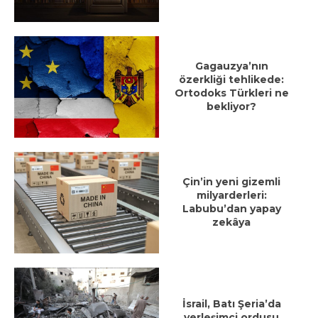
Gagauzya’nın
özerkliği tehlikede:
Ortodoks Türkleri ne
bekliyor?
Çin’in yeni gizemli
milyarderleri:
Labubu’dan yapay
zekâya
İsrail, Batı Şeria’da
yerleşimci ordusu