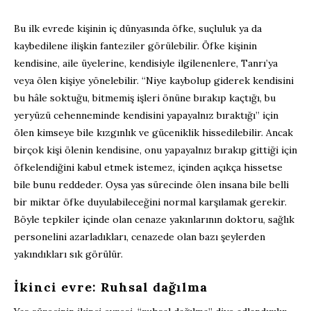
Bu ilk evrede kişinin iç dünyasında öfke, suçluluk ya da
kaybedilene ilişkin fanteziler görülebilir. Öfke kişinin
kendisine, aile üyelerine, kendisiyle ilgilenenlere, Tanrı’ya
veya ölen kişiye yönelebilir. “Niye kaybolup giderek kendisini
bu hâle soktuğu, bitmemiş işleri önüne bırakıp kaçtığı, bu
yeryüzü cehenneminde kendisini yapayalnız bıraktığı” için
ölen kimseye bile kızgınlık ve güceniklik hissedilebilir. Ancak
birçok kişi ölenin kendisine, onu yapayalnız bırakıp gittiği için
öfkelendiğini kabul etmek istemez, içinden açıkça hissetse
bile bunu reddeder. Oysa yas sürecinde ölen insana bile belli
bir miktar öfke duyulabileceğini normal karşılamak gerekir.
Böyle tepkiler içinde olan cenaze yakınlarının doktoru, sağlık
personelini azarladıkları, cenazede olan bazı şeylerden
yakındıkları sık görülür.
İkinci evre: Ruhsal dağılma