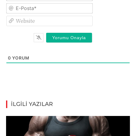
E-
Posta*
Website
0
YORUM
İLGİLİ YAZILAR