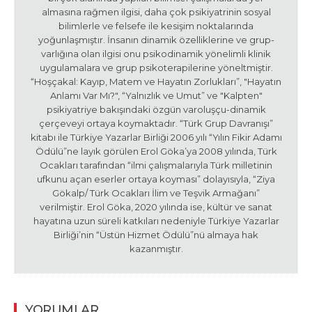
almasına rağmen ilgisi, daha çok psikiyatrinin sosyal
bilimlerle ve felsefe ile kesişim noktalarında
yoğunlaşmıştır. İnsanın dinamik özelliklerine ve grup-
varlığına olan ilgisi onu psikodinamik yönelimli klinik
uygulamalara ve grup psikoterapilerine yöneltmiştir.
“Hoşçakal: Kayıp, Matem ve Hayatın Zorlukları”, "Hayatın
Anlamı Var Mı?", “Yalnızlık ve Umut” ve "Kalpten"
psikiyatriye bakışındaki özgün varoluşçu-dinamik
çerçeveyi ortaya koymaktadır. “Türk Grup Davranışı”
kitabı ile Türkiye Yazarlar Birliği 2006 yılı “Yılın Fikir Adamı
Ödülü”ne layık görülen Erol Göka’ya 2008 yılında, Türk
Ocakları tarafından “ilmi çalışmalarıyla Türk milletinin
ufkunu açan eserler ortaya koyması” dolayısıyla, “Ziya
Gökalp/ Türk Ocakları İlim ve Teşvik Armağanı”
verilmiştir. Erol Göka, 2020 yılında ise, kültür ve sanat
hayatına uzun süreli katkıları nedeniyle Türkiye Yazarlar
Birliği’nin “Üstün Hizmet Ödülü”nü almaya hak
kazanmıştır.
YORUMLAR