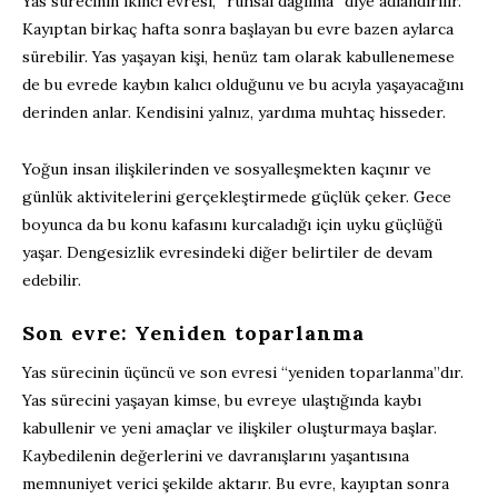
Yas sürecinin ikinci evresi, “ruhsal dağılma” diye adlandırılır.
Kayıptan birkaç hafta sonra başlayan bu evre bazen aylarca
sürebilir. Yas yaşayan kişi, henüz tam olarak kabullenemese
de bu evrede kaybın kalıcı olduğunu ve bu acıyla yaşayacağını
derinden anlar. Kendisini yalnız, yardıma muhtaç hisseder.
Yoğun insan ilişkilerinden ve sosyalleşmekten kaçınır ve
günlük aktivitelerini gerçekleştirmede güçlük çeker. Gece
boyunca da bu konu kafasını kurcaladığı için uyku güçlüğü
yaşar. Dengesizlik evresindeki diğer belirtiler de devam
edebilir.
Son evre: Yeniden toparlanma
Yas sürecinin üçüncü ve son evresi “yeniden toparlanma”dır.
Yas sürecini yaşayan kimse, bu evreye ulaştığında kaybı
kabullenir ve yeni amaçlar ve ilişkiler oluşturmaya başlar.
Kaybedilenin değerlerini ve davranışlarını yaşantısına
memnuniyet verici şekilde aktarır. Bu evre, kayıptan sonra