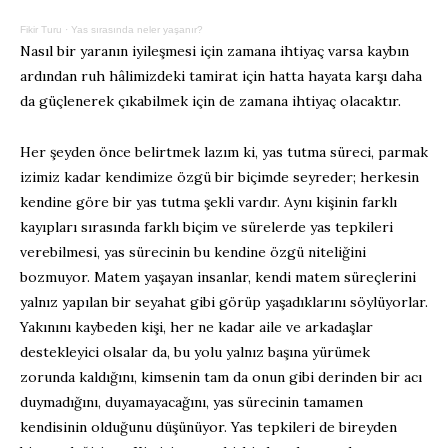
Fikir Turu
·
Yas sırasında neler yaşanır?
Nasıl bir yaranın iyileşmesi için zamana ihtiyaç varsa kaybın
ardından ruh hâlimizdeki tamirat için hatta hayata karşı daha
da güçlenerek çıkabilmek için de zamana ihtiyaç olacaktır.
Her şeyden önce belirtmek lazım ki, yas tutma süreci, parmak
izimiz kadar kendimize özgü bir biçimde seyreder; herkesin
kendine göre bir yas tutma şekli vardır. Aynı kişinin farklı
kayıpları sırasında farklı biçim ve sürelerde yas tepkileri
verebilmesi, yas sürecinin bu kendine özgü niteliğini
bozmuyor. Matem yaşayan insanlar, kendi matem süreçlerini
yalnız yapılan bir seyahat gibi görüp yaşadıklarını söylüyorlar.
Yakınını kaybeden kişi, her ne kadar aile ve arkadaşlar
destekleyici olsalar da, bu yolu yalnız başına yürümek
zorunda kaldığını, kimsenin tam da onun gibi derinden bir acı
duymadığını, duyamayacağını, yas sürecinin tamamen
kendisinin olduğunu düşünüyor. Yas tepkileri de bireyden