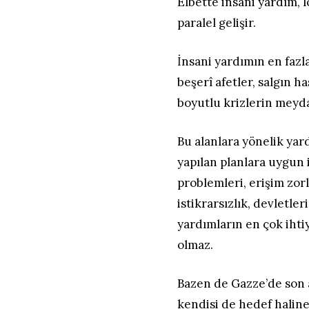
Elbette insani yardım, l
paralel gelişir.
İnsani yardımın en fazla
beşerî afetler, salgın h
boyutlu krizlerin meyda
Bu alanlara yönelik ya
yapılan planlara uygun 
problemleri, erişim zor
istikrarsızlık, devletle
yardımların en çok iht
olmaz.
Bazen de Gazze’de son 
kendisi de hedef haline g