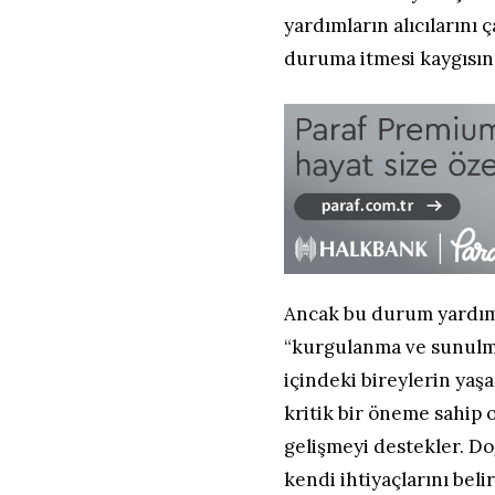
yardımların alıcılarını
duruma itmesi kaygısını
Ancak bu durum yardıml
“kurgulanma ve sunulma
içindeki bireylerin yaş
kritik bir öneme sahip 
gelişmeyi destekler. D
kendi ihtiyaçlarını beli