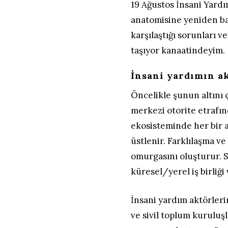
19 Ağustos İnsani Yardı
anatomisine yeniden bak
karşılaştığı sorunları 
taşıyor kanaatindeyim.
İnsani yardımın a
Öncelikle şunun altını ç
merkezi otorite etrafınd
ekosisteminde her bir a
üstlenir. Farklılaşma v
omurgasını oluşturur. S
küresel/yerel iş birliğ
İnsani yardım aktörleri
ve sivil toplum kuruluşla