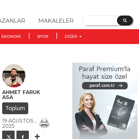
YAZANLAR
MAKALELER
EKONOMI
SPOR
DIĞER
AHMET FARUK
ASA
Toplum
19 AĞUSTOS ,
2025