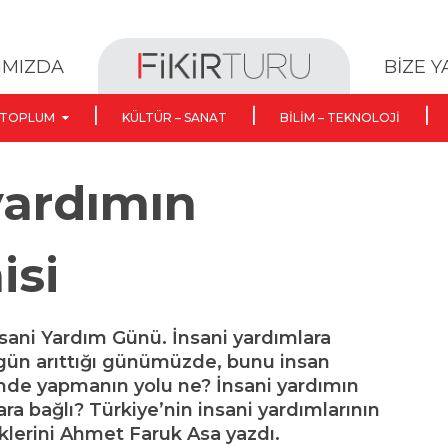
BİZE 
IMIZDA
TOPLUM
KÜLTÜR – SANAT
BILIM – TEKNOLOJI
yardımın
isi
sani Yardım Günü. İnsani yardımlara
 gün arıttığı günümüzde, bunu insan
imde yapmanın yolu ne? İnsani yardımın
ara bağlı? Türkiye’nin insani yardımlarının
iklerini Ahmet Faruk Asa yazdı.