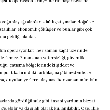
ojistik operasyonların/zincirin başarısıyla da
 yoğunlaştığı alanlar; silahlı çatışmalar, doğal ve
astalıklar, ekonomik çöküşler ve bunlar gibi çok
na geldiği alanlar.
rdım operasyonları, her zaman kâğıt üzerinde
ilerlemez. Finansman yetersizliği, güvenlik
luğu, çatışma bölgelerindeki şiddet ve
rin politikalarındaki farklılaşma gibi nedenlerle
iyaç duyulan yerlere ulaşması her zaman mümkün
aylarda gördüğümüz gibi, insani yardımın bizzat
elebilir ya da silah olarak kullanılabilir. Özellikle