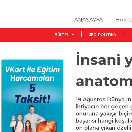
ANASAYFA
HAKK
BÜLTEN
JEO-POLITIKA
İnsani 
anatom
19 Ağustos Dünya İn
ihtiyacın her geçen
onuruna yakışır biç
başarısı hangi koşull
ön plana çıkan özell