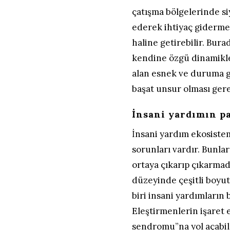
çatışma bölgelerinde si
ederek ihtiyaç giderme
haline getirebilir. Bura
kendine özgü dinamikle
alan esnek ve duruma g
başat unsur olması gere
İnsani yardımın p
İnsani yardım ekosistem
sorunları vardır. Bunlar
ortaya çıkarıp çıkarmadı
düzeyinde çeşitli boyut
biri insani yardımların b
Eleştirmenlerin işaret 
sendromu”na yol açabil