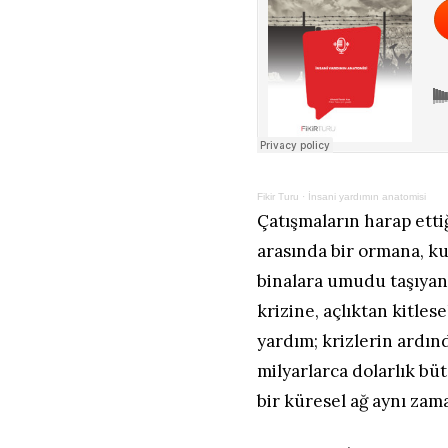
Fikir Turu
·
İnsani yardımın anatomisi
Çatışmaların harap ettiğ
arasında bir ormana, ku
binalara umudu taşıyan e
krizine, açlıktan kitles
yardım; krizlerin ardın
milyarlarca dolarlık bü
bir küresel ağ aynı zam