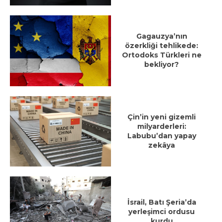
Gagauzya’nın
özerkliği tehlikede:
Ortodoks Türkleri ne
bekliyor?
Çin’in yeni gizemli
milyarderleri:
Labubu’dan yapay
zekâya
İsrail, Batı Şeria’da
yerleşimci ordusu
kurdu