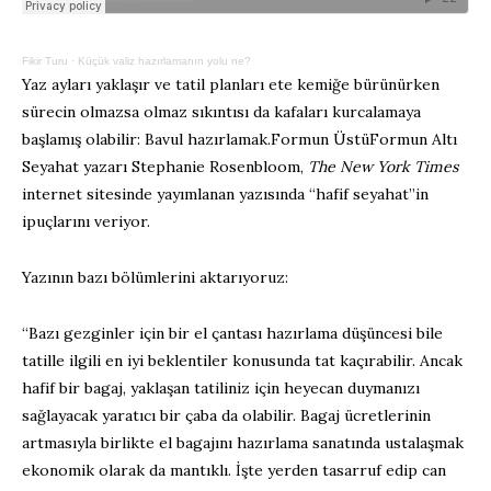
Fikir Turu
·
Küçük valiz hazırlamanın yolu ne?
Yaz ayları yaklaşır ve tatil planları ete kemiğe bürünürken
sürecin olmazsa olmaz sıkıntısı da kafaları kurcalamaya
başlamış olabilir: Bavul hazırlamak.Formun ÜstüFormun Altı
Seyahat yazarı Stephanie Rosenbloom,
The New York Times
internet sitesinde yayımlanan yazısında “hafif seyahat”in
ipuçlarını veriyor.
Yazının bazı bölümlerini aktarıyoruz:
“Bazı gezginler için bir el çantası hazırlama düşüncesi bile
tatille ilgili en iyi beklentiler konusunda tat kaçırabilir. Ancak
hafif bir bagaj, yaklaşan tatiliniz için heyecan duymanızı
sağlayacak yaratıcı bir çaba da olabilir. Bagaj ücretlerinin
artmasıyla birlikte el bagajını hazırlama sanatında ustalaşmak
ekonomik olarak da mantıklı. İşte yerden tasarruf edip can