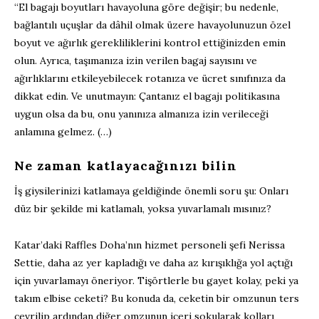
“El bagajı boyutları havayoluna göre değişir; bu nedenle,
bağlantılı uçuşlar da dâhil olmak üzere havayolunuzun özel
boyut ve ağırlık gerekliliklerini kontrol ettiğinizden emin
olun. Ayrıca, taşımanıza izin verilen bagaj sayısını ve
ağırlıklarını etkileyebilecek rotanıza ve ücret sınıfınıza da
dikkat edin. Ve unutmayın: Çantanız el bagajı politikasına
uygun olsa da bu, onu yanınıza almanıza izin verileceği
anlamına gelmez. (…)
Ne zaman katlayacağınızı bilin
İş giysilerinizi katlamaya geldiğinde önemli soru şu: Onları
düz bir şekilde mi katlamalı, yoksa yuvarlamalı mısınız?
Katar’daki Raffles Doha’nın hizmet personeli şefi Nerissa
Settie, daha az yer kapladığı ve daha az kırışıklığa yol açtığı
için yuvarlamayı öneriyor. Tişörtlerle bu gayet kolay, peki ya
takım elbise ceketi? Bu konuda da, ceketin bir omzunun ters
çevrilip ardından diğer omzunun içeri sokularak kolları