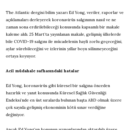
The Atlantic dergisi bilim yazarı Ed Yong, veriler, raporlar ve
açıklamaları derleyerek koronavirüs salgınının nasıl ve ne
zaman sona erdirilebileceği konusunda kapsamlı bir makale
kaleme aldı. 25 Mart’ta yayınlanan makale, gelişmiş ülkelerde
bile COVID-19 salgını ile mücadelenin hayli zorlu geçeceğini,
aylar sürebileceğini ve izlerinin yıllar boyu silinmeyeceğini
ortaya koyuyor.
Acil müdahale safhasındaki hatalar
Ed Yong, koronavirüs gibi küresel bir salgına önceden
hazırlık ve yanıt konusunda Küresel Sağlık Güvenliği
Endeksi’nde en üst sıralarda bulunan başta ABD olmak üzere
çok sayıda gelişmiş ekonominin kötü sınav verdiğine
değiniyor.
Ancak Ed Yong’un konunun uzmanlarından aktardığı üzere,