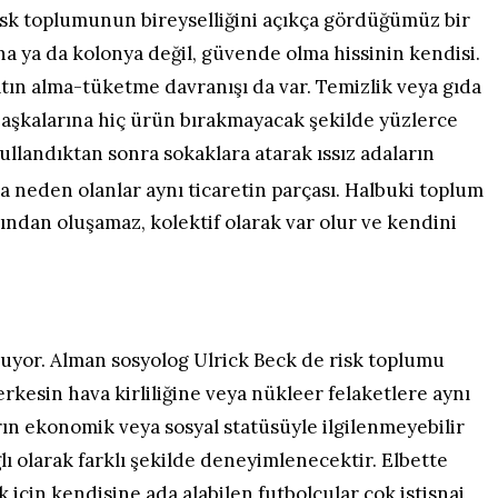
isk toplumunun bireyselliğini açıkça gördüğümüz bir
rna ya da kolonya değil, güvende olma hissinin kendisi.
satın alma-tüketme davranışı da var. Temizlik veya gıda
, başkalarına hiç ürün bırakmayacak şekilde yüzlerce
ullandıktan sonra sokaklara atarak ıssız adaların
 neden olanlar aynı ticaretin parçası. Halbuki toplum
ndan oluşamaz, kolektif olarak var olur ve kendini
uyor. Alman sosyolog Ulrick Beck de risk toplumu
rkesin hava kirliliğine veya nükleer felaketlere aynı
ın ekonomik veya sosyal statüsüyle ilgilenmeyebilir
ı olarak farklı şekilde deneyimlenecektir. Elbette
k için kendisine ada alabilen futbolcular çok istisnai