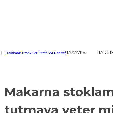
ANASAYFA
HAKKI
BÜLTEN
JEO-POL
Makarna stoklam
tutmaya yeter m