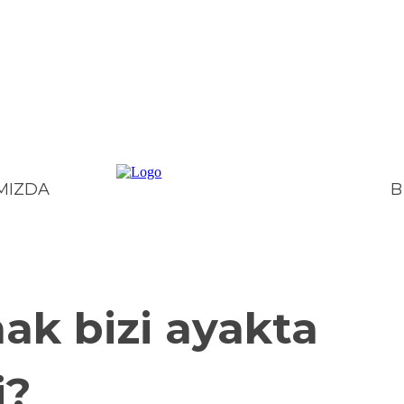
B
MIZDA
ITIKA
TOPLUM
KÜLTÜR – SANAT
BILIM – TEKNOLOJI
E
ak bizi ayakta
i?