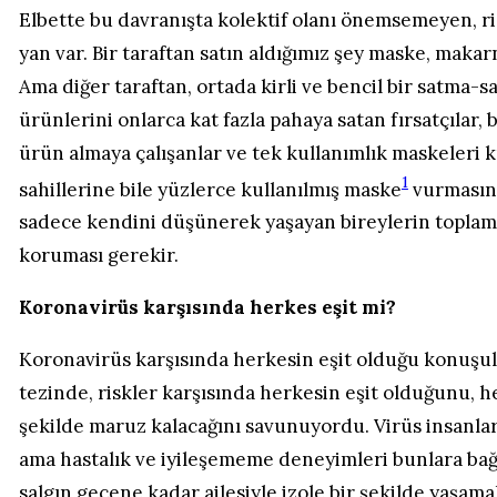
Elbette bu davranışta kolektif olanı önemsemeyen, r
yan var. Bir taraftan satın aldığımız şey maske, maka
Ama diğer taraftan, ortada kirli ve bencil bir satma-
ürünlerini onlarca kat fazla pahaya satan fırsatçılar
ürün almaya çalışanlar ve tek kullanımlık maskeleri k
1
sahillerine bile yüzlerce kullanılmış maske
vurmasına
sadece kendini düşünerek yaşayan bireylerin toplamı
koruması gerekir.
Koronavirüs karşısında herkes eşit mi?
Koronavirüs karşısında herkesin eşit olduğu konuşul
tezinde, riskler karşısında herkesin eşit olduğunu, he
şekilde maruz kalacağını savunuyordu. Virüs insanlar
ama hastalık ve iyileşememe deneyimleri bunlara bağl
salgın geçene kadar ailesiyle izole bir şekilde yaşama