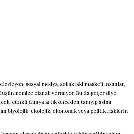
elevizyon, sosyal medya, sokaktaki maskeli insanlar,
ey düşünmemize olanak vermiyor. Bu da geçer diye
lecek, çünkü dünya artık önceden tanıyıp aşina
 biyolojik, ekolojik, ekonomik veya politik risklerin
 kısmen alışsak da bu seferkinin küresel bir salgın