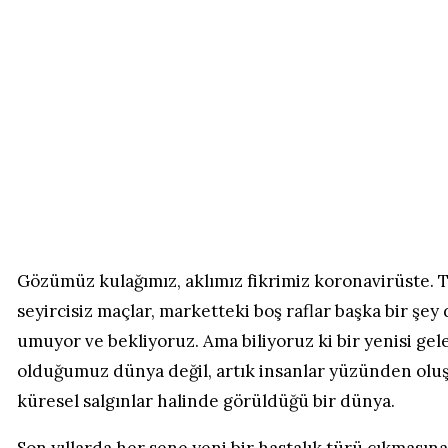
Gözümüz kulağımız, aklımız fikrimiz koronavirüste. T
seyircisiz maçlar, marketteki boş raflar başka bir ş
umuyor ve bekliyoruz. Ama biliyoruz ki bir yenisi ge
olduğumuz dünya değil, artık insanlar yüzünden oluşan
küresel salgınlar halinde görüldüğü bir dünya.
Son yıllarda her sene yeni bir hastalık türü çıkmasına