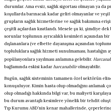
durumlar. Ama evsiz, sağlık sigortası olmayan ya da 
koşullarda barınacak kadar geliri olmayanlar ve yeşil k
grupların sağlık hizmetlerine ve sağlık bakımına erişi
çeşitli açılardan kısıtlandı. Mesele şu ki, şimdiye de
sorunlar toplumun ayrıcalıklı kesimleri açısından bi
dışlananlara (ve elbette dayanışma açısından toplum
topluluklara sağlık hizmeti sunulmaması, hastalığın ay
popülasyonlara yayılması anlamına gelebilir.
Harcanab
bağlamında eskisi kadar
harcanabilir
olmayabilir.
Bugün, sağlık sisteminin tamamen özel sektörün elind
konuşuluyor. Kimin hasta olup olmadığını anlamak çok 
olup olmadığı hakkında bilgi var, bu maliyeti karşıl
bu durum avantajlı kesimlere yönelik bir tehdit oluş
Tıp Kurumu ABD’nin kenar mahallerinde, çeperlerinde