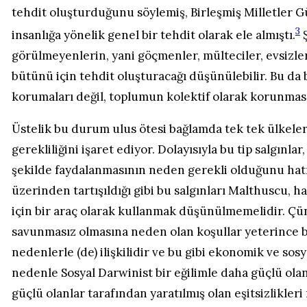
tehdit oluşturduğunu söylemiş, Birleşmiş Milletler 
3
insanlığa yönelik genel bir tehdit olarak ele almıştı.
Ş
görülmeyenlerin, yani göçmenler, mülteciler, evsizler
bütünü için tehdit oluşturacağı düşünülebilir. Bu da b
korumaları değil, toplumun kolektif olarak korunması
Üstelik bu durum ulus ötesi bağlamda tek tek ülkeler
gerekliliğini işaret ediyor. Dolayısıyla bu tip salgınl
şekilde faydalanmasının neden gerekli olduğunu hatırl
üzerinden tartışıldığı gibi bu salgınları Malthuscu, h
için bir araç olarak kullanmak düşünülmemelidir. Çün
savunmasız olmasına neden olan koşullar yeterince b
nedenlerle (de) ilişkilidir ve bu gibi ekonomik ve sosya
nedenle Sosyal Darwinist bir eğilimle daha güçlü ola
güçlü olanlar tarafından yaratılmış olan eşitsizlikl