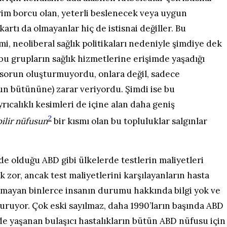
prim borcu olan, yeterli beslenecek veya uygun
artı da olmayanlar hiç de istisnai değiller. Bu
mi, neoliberal sağlık politikaları nedeniyle şimdiye dek
k bu grupların sağlık hizmetlerine erişimde yaşadığı
r sorun oluşturmuyordu, onlara değil, sadece
un bütününe) zarar veriyordu. Şimdi ise bu
rıcalıklı kesimleri de içine alan daha geniş
2
ilir nüfusun
bir kısmı olan bu topluluklar salgınlar
e olduğu ABD gibi ülkelerde testlerin maliyetleri
zor, ancak test maliyetlerini karşılayanların hasta
ayamayan binlerce insanın durumu hakkında bilgi yok ve
turuyor. Çok eski sayılmaz, daha 1990’ların başında ABD
 yaşanan bulaşıcı hastalıkların bütün ABD nüfusu için