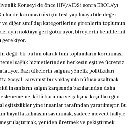
Güvenlik Konseyi de önce HIV/AIDS’i sonra EBOLA’yı
u halde koronavirüs için test yapılmaya bile değer
 ve diğer sınıf dışı kategorilerine girenlerin toplumun
izi aynı noktaya geri götürüyor, bireylerin kendilerini
 gerekiyor.
in değil, bir bütün olarak tüm toplumların korunması
ar, temel sağlık hizmetlerinden herkesin eşit ve ücretsiz
atıyor. Bazı ülkelerin salgına yönelik politikaları
atta Sosyal Darwinist bir yaklaşımla nüfusu azaltmak
kü insanların salgın karşısında bazılarından daha
eslenememe, kötü barınma ve çalışma koşulları gibi
l eşitsizlikler yine insanlar tarafından yaratılmıştır. Bu
nın hayatta kalmasını savunmak, sadece mevcut haliyle
eri meşrulaştırmak, yeniden üretmek ve pekiştirmek