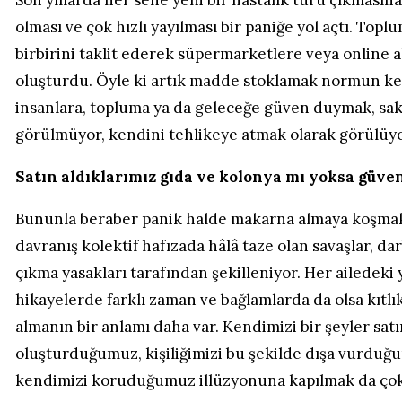
olması ve çok hızlı yayılması bir paniğe yol açtı. Topl
birbirini taklit ederek süpermarketlere veya online a
oluşturdu. Öyle ki artık madde stoklamak normun ke
insanlara, topluma ya da geleceğe güven duymak, sak
görülmüyor, kendini tehlikeye atmak olarak görülüyo
Satın aldıklarımız gıda ve kolonya mı yoksa güven
Bununla beraber panik halde makarna almaya koşmak T
davranış kolektif hafızada hâlâ taze olan savaşlar, da
çıkma yasakları tarafından şekilleniyor. Her ailedeki 
hikayelerde farklı zaman ve bağlamlarda da olsa kıtlık
almanın bir anlamı daha var. Kendimizi bir şeyler satı
oluşturduğumuz, kişiliğimizi bu şekilde dışa vurduğ
kendimizi koruduğumuz illüzyonuna kapılmak da ço