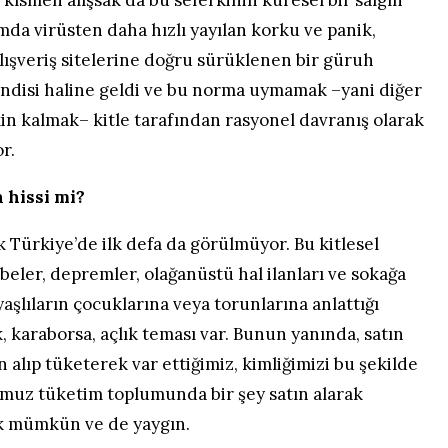
umda virüsten daha hızlı yayılan korku ve panik,
lışveriş sitelerine doğru sürüklenen bir güruh
ndisi haline geldi ve bu norma uymamak –yani diğer
in kalmak– kitle tarafından rasyonel davranış olarak
r.
 hissi mi?
ürkiye’de ilk defa da görülmüyor. Bu kitlesel
rbeler, depremler, olağanüstü hal ilanları ve sokağa
yaşlıların çocuklarına veya torunlarına anlattığı
, karaborsa, açlık teması var. Bunun yanında, satın
n alıp tüketerek var ettiğimiz, kimliğimizi bu şekilde
umuz tüketim toplumunda bir şey satın alarak
k mümkün ve de yaygın.