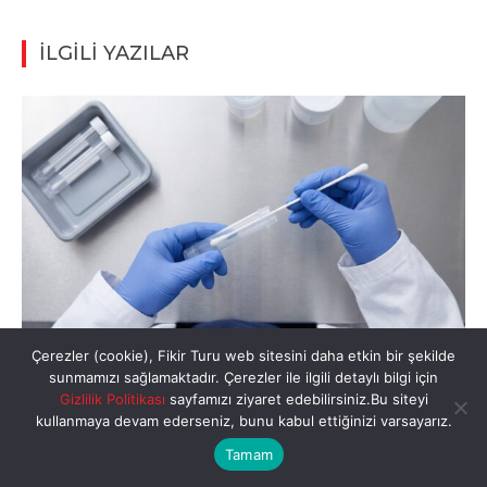
İLGİLİ YAZILAR
Çerezler (cookie), Fikir Turu web sitesini daha etkin bir şekilde
sunmamızı sağlamaktadır. Çerezler ile ilgili detaylı bilgi için
Gizlilik Politikası
sayfamızı ziyaret edebilirsiniz.Bu siteyi
İnsanlar bilime gittikçe daha mı az
kullanmaya devam ederseniz, bunu kabul ettiğinizi varsayarız.
güveniyor?
Tamam