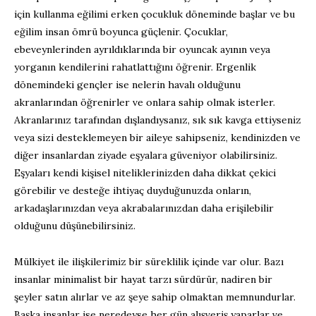
için kullanma eğilimi erken çocukluk döneminde başlar ve bu
eğilim insan ömrü boyunca güçlenir. Çocuklar,
ebeveynlerinden ayrıldıklarında bir oyuncak ayının veya
yorganın kendilerini rahatlattığını öğrenir. Ergenlik
dönemindeki gençler ise nelerin havalı olduğunu
akranlarından öğrenirler ve onlara sahip olmak isterler.
Akranlarınız tarafından dışlandıysanız, sık sık kavga ettiyseniz
veya sizi desteklemeyen bir aileye sahipseniz, kendinizden ve
diğer insanlardan ziyade eşyalara güveniyor olabilirsiniz.
Eşyaları kendi kişisel niteliklerinizden daha dikkat çekici
görebilir ve desteğe ihtiyaç duyduğunuzda onların,
arkadaşlarınızdan veya akrabalarınızdan daha erişilebilir
olduğunu düşünebilirsiniz.
Mülkiyet ile ilişkilerimiz bir süreklilik içinde var olur. Bazı
insanlar minimalist bir hayat tarzı sürdürür, nadiren bir
şeyler satın alırlar ve az şeye sahip olmaktan memnundurlar.
Başka insanlar ise neredeyse her gün alışveriş yaparlar ve