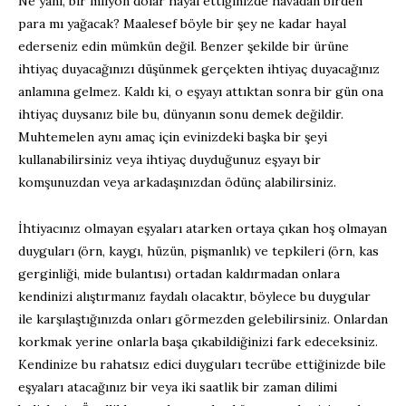
Ne yani, bir milyon dolar hayal ettiğinizde havadan birden
para mı yağacak? Maalesef böyle bir şey ne kadar hayal
ederseniz edin mümkün değil. Benzer şekilde bir ürüne
ihtiyaç duyacağınızı düşünmek gerçekten ihtiyaç duyacağınız
anlamına gelmez. Kaldı ki, o eşyayı attıktan sonra bir gün ona
ihtiyaç duysanız bile bu, dünyanın sonu demek değildir.
Muhtemelen aynı amaç için evinizdeki başka bir şeyi
kullanabilirsiniz veya ihtiyaç duyduğunuz eşyayı bir
komşunuzdan veya arkadaşınızdan ödünç alabilirsiniz.
İhtiyacınız olmayan eşyaları atarken ortaya çıkan hoş olmayan
duyguları (örn, kaygı, hüzün, pişmanlık) ve tepkileri (örn, kas
gerginliği, mide bulantısı) ortadan kaldırmadan onlara
kendinizi alıştırmanız faydalı olacaktır, böylece bu duygular
ile karşılaştığınızda onları görmezden gelebilirsiniz. Onlardan
korkmak yerine onlarla başa çıkabildiğinizi fark edeceksiniz.
Kendinize bu rahatsız edici duyguları tecrübe ettiğinizde bile
eşyaları atacağınız bir veya iki saatlik bir zaman dilimi