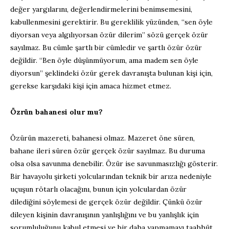
değer yargılarını, değerlendirmelerini benimsemesini,
kabullenmesini gerektirir. Bu gereklilik yüzünden, “sen öyle
diyorsan veya algılıyorsan özür dilerim” sözü gerçek özür
sayılmaz. Bu cümle şartlı bir cümledir ve şartlı özür özür
değildir. “Ben öyle düşünmüyorum, ama madem sen öyle
diyorsun” şeklindeki özür gerek davranışta bulunan kişi için,
gerekse karşıdaki kişi için amaca hizmet etmez.
Özrün bahanesi olur mu?
Özürün mazereti, bahanesi olmaz. Mazeret öne süren,
bahane ileri süren özür gerçek özür sayılmaz. Bu duruma
olsa olsa savunma denebilir. Özür ise savunmasızlığı gösterir.
Bir havayolu şirketi yolcularından teknik bir arıza nedeniyle
uçuşun rötarlı olacağını, bunun için yolculardan özür
dilediğini söylemesi de gerçek özür değildir. Çünkü özür
dileyen kişinin davranışının yanlışlığını ve bu yanlışlık için
sorumluluğunu kabul etmesi ve bir daha yapmamayı taahhüt