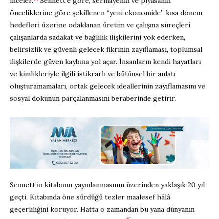
inceler.
Sennett’e göre, sermayenin ve piyasanın
önceliklerine göre şekillenen “yeni ekonomide” kısa dönem
hedefleri üzerine odaklanan üretim ve çalışma süreçleri
çalışanlarda sadakat ve bağlılık ilişkilerini yok ederken,
belirsizlik ve güvenli gelecek fikrinin zayıflaması, toplumsal
ilişkilerde güven kaybına yol açar. İnsanların kendi hayatları
ve kimlikleriyle ilgili istikrarlı ve bütünsel bir anlatı
oluşturamamaları, ortak gelecek ideallerinin zayıflamasını ve
sosyal dokunun parçalanmasını beraberinde getirir.
Sennett’in kitabının yayınlanmasının üzerinden yaklaşık 20 yıl
geçti. Kitabında öne sürdüğü tezler maalesef hâlâ
geçerliliğini koruyor. Hatta o zamandan bu yana dünyanın