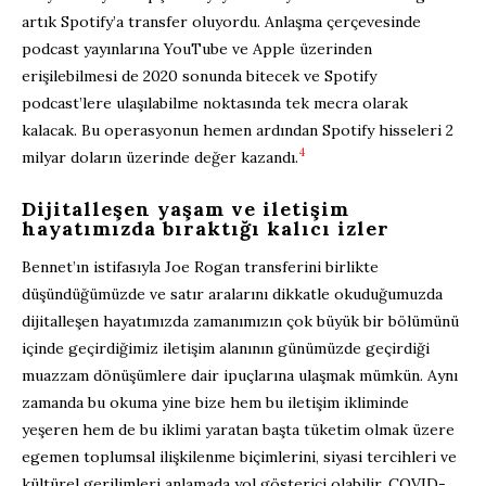
artık Spotify’a transfer oluyordu. Anlaşma çerçevesinde
podcast yayınlarına YouTube ve Apple üzerinden
erişilebilmesi de 2020 sonunda bitecek ve Spotify
podcast’lere ulaşılabilme noktasında tek mecra olarak
kalacak. Bu operasyonun hemen ardından Spotify hisseleri 2
4
milyar doların üzerinde değer kazandı.
Dijitalleşen yaşam ve iletişim
hayatımızda bıraktığı kalıcı izler
Bennet’ın istifasıyla Joe Rogan transferini birlikte
düşündüğümüzde ve satır aralarını dikkatle okuduğumuzda
dijitalleşen hayatımızda zamanımızın çok büyük bir bölümünü
içinde geçirdiğimiz iletişim alanının günümüzde geçirdiği
muazzam dönüşümlere dair ipuçlarına ulaşmak mümkün. Aynı
zamanda bu okuma yine bize hem bu iletişim ikliminde
yeşeren hem de bu iklimi yaratan başta tüketim olmak üzere
egemen toplumsal ilişkilenme biçimlerini, siyasi tercihleri ve
kültürel gerilimleri anlamada yol gösterici olabilir. COVID-