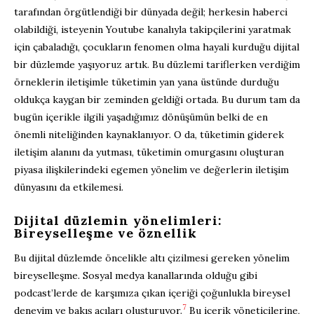
tarafından örgütlendiği bir dünyada değil; herkesin haberci
olabildiği, isteyenin Youtube kanalıyla takipçilerini yaratmak
için çabaladığı, çocukların fenomen olma hayali kurduğu dijital
bir düzlemde yaşıyoruz artık. Bu düzlemi tariflerken verdiğim
örneklerin iletişimle tüketimin yan yana üstünde durduğu
oldukça kaygan bir zeminden geldiği ortada. Bu durum tam da
bugün içerikle ilgili yaşadığımız dönüşümün belki de en
önemli niteliğinden kaynaklanıyor. O da, tüketimin giderek
iletişim alanını da yutması, tüketimin omurgasını oluşturan
piyasa ilişkilerindeki egemen yönelim ve değerlerin iletişim
dünyasını da etkilemesi.
Dijital düzlemin yönelimleri:
Bireyselleşme ve öznellik
Bu dijital düzlemde öncelikle altı çizilmesi gereken yönelim
bireyselleşme. Sosyal medya kanallarında olduğu gibi
podcast’lerde de karşımıza çıkan içeriği çoğunlukla bireysel
7
deneyim ve bakış açıları oluşturuyor.
Bu içerik yöneticilerine,