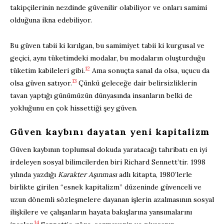
takipçilerinin nezdinde güvenilir olabiliyor ve onları samimi
olduğuna ikna edebiliyor.
Bu güven tabii ki kırılgan, bu samimiyet tabii ki kurgusal ve
geçici, aynı tüketimdeki modalar, bu modaların oluşturduğu
12
tüketim kabileleri gibi.
Ama sonuçta sanal da olsa, uçucu da
13
olsa güven satıyor.
Çünkü geleceğe dair belirsizliklerin
tavan yaptığı günümüzün dünyasında insanların belki de
yokluğunu en çok hissettiği şey güven.
Güven kaybını dayatan yeni kapitalizm
Güven kaybının toplumsal dokuda yaratacağı tahribatı en iyi
irdeleyen sosyal bilimcilerden biri Richard Sennett’tir. 1998
yılında yazdığı
Karakter Aşınması
adlı kitapta, 1980’lerle
birlikte girilen “esnek kapitalizm” düzeninde güvenceli ve
uzun dönemli sözleşmelere dayanan işlerin azalmasının sosyal
ilişkilere ve çalışanların hayata bakışlarına yansımalarını
14