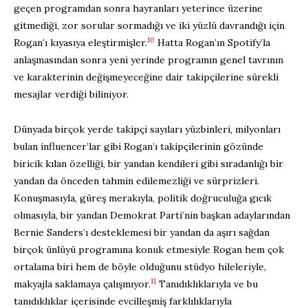
geçen programdan sonra hayranları yeterince üzerine
gitmediği, zor sorular sormadığı ve iki yüzlü davrandığı için
10
Rogan’ı kıyasıya eleştirmişler.
Hatta Rogan’ın Spotify’la
anlaşmasından sonra yeni yerinde programın genel tavrının
ve karakterinin değişmeyeceğine dair takipçilerine sürekli
mesajlar verdiği biliniyor.
Dünyada birçok yerde takipçi sayıları yüzbinleri, milyonları
bulan influencer’lar gibi Rogan’ı takipçilerinin gözünde
biricik kılan özelliği, bir yandan kendileri gibi sıradanlığı bir
yandan da önceden tahmin edilemezliği ve sürprizleri.
Konuşmasıyla, güreş merakıyla, politik doğruculuğa gıcık
olmasıyla, bir yandan Demokrat Parti’nin başkan adaylarından
Bernie Sanders’ı desteklemesi bir yandan da aşırı sağdan
birçok ünlüyü programına konuk etmesiyle Rogan hem çok
ortalama biri hem de böyle olduğunu stüdyo hileleriyle,
11
makyajla saklamaya çalışmıyor.
Tanıdıklıklarıyla ve bu
tanıdıklıklar içerisinde evcilleşmiş farklılıklarıyla