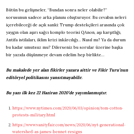
Bütün bu gelişmeler, “Bundan sonra neler olabilir?”
sorusunun sadece arka planını oluşturuyor. Bu cevabın neleri
içerebileceği de açık sanki: Trump destekçileri arasında çok
yaygın olan aşırı sağcı komplo teorisi QAnon, aşı karşıtlığı,
Antifa istilaları, iklim krizi inkârcılığı… Nasıl mı? Ya da durum
bu kadar umutsuz mu? Dilerseniz bu sorular üzerine başka
bir yazıda düşünmeye devam edelim hep birlikte…
Bu makalede yer alan fikirler yazara aittir ve Fikir Turu’nun
editöryel politikasını yansıtmayabilir.
Bu yazı ilk kez 22 Haziran 2020’de yayımlanmıştır.
https://www.nytimes.com/2020/06/03/opinion/tom-cotton-
protests-military.html
https://www.vanityfair.com/news/2020/06/nyt-generational-
watershed-as-james-bennet-resigns