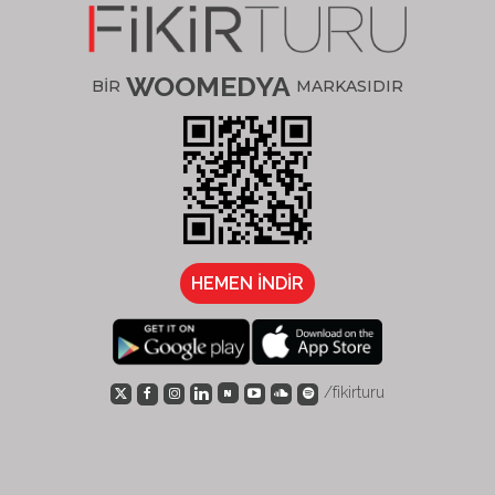
WOOMEDYA
BİR
MARKASIDIR
HEMEN İNDİR
/fikirturu