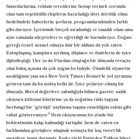
hissedarlarına, reklam verenlerine hesap vermek zorunda
olan tam teşekküllü ekiplerin hazırladığı dört dörtlük olma
hedefindeki haberlerin, şovların, programlarınkinden farklı
gibi duruyor. İçerisinde birçok sıradanlığı ve tanıdık olanı ama
aynı zamanda sürprizleri ve eğretiliği de barındırıyor. Doğası
gereği öznel; nesnel olmaya dair bir iddiası da yok zaten.
Kutuplaşmış, kamplara ayrılmış, düşünce ve ifadelerin de iyice
dijitalleştiği, 1’ler ya da 0’lardan oluştuğu bir dünyada revaçta
olan bakış açısına da çok uygun bu haliyle. Gündelik siyasetin
sıcaklığının yanı sıra New York Times’ı Bennet’le yol ayrımına
getiren tam da bu nokta belki de: İyice polarize olmuş bir
dünyada, liberal değerlere yakınlığıyla bilinen gazete, sadık
okuyucu kitlesini küstürme ya da soğutma riski taşıyan
herhangi bir “görüşü” sayfasına taşıma esnekliğini eskisi gibi
8
rahat gösteremiyor.
Hem okuyucunun bu yönde bir
beklentisinin kalıp kalmadığı tartışılır, hem de zaten en
farklısından görüşlere ulaşmak sonuçta bir kaç tweet’lik
mesafeye inmiş durumda. Başka türlü Putin’den Taliban lideri