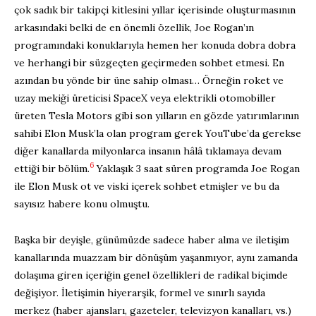
çok sadık bir takipçi kitlesini yıllar içerisinde oluşturmasının
arkasındaki belki de en önemli özellik, Joe Rogan’ın
programındaki konuklarıyla hemen her konuda dobra dobra
ve herhangi bir süzgeçten geçirmeden sohbet etmesi. En
azından bu yönde bir üne sahip olması… Örneğin roket ve
uzay mekiği üreticisi SpaceX veya elektrikli otomobiller
üreten Tesla Motors gibi son yılların en gözde yatırımlarının
sahibi Elon Musk’la olan program gerek YouTube’da gerekse
diğer kanallarda milyonlarca insanın hâlâ tıklamaya devam
6
ettiği bir bölüm.
Yaklaşık 3 saat süren programda Joe Rogan
ile Elon Musk ot ve viski içerek sohbet etmişler ve bu da
sayısız habere konu olmuştu.
Başka bir deyişle, günümüzde sadece haber alma ve iletişim
kanallarında muazzam bir dönüşüm yaşanmıyor, aynı zamanda
dolaşıma giren içeriğin genel özellikleri de radikal biçimde
değişiyor. İletişimin hiyerarşik, formel ve sınırlı sayıda
merkez (haber ajansları, gazeteler, televizyon kanalları, vs.)