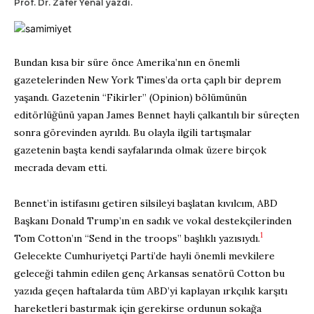
Prof. Dr. Zafer Yenal yazdı.
Bundan kısa bir süre önce Amerika’nın en önemli
gazetelerinden New York Times’da orta çaplı bir deprem
yaşandı. Gazetenin “Fikirler” (Opinion) bölümünün
editörlüğünü yapan James Bennet hayli çalkantılı bir süreçten
sonra görevinden ayrıldı. Bu olayla ilgili tartışmalar
gazetenin başta kendi sayfalarında olmak üzere birçok
mecrada devam etti.
Bennet’in istifasını getiren silsileyi başlatan kıvılcım, ABD
Başkanı Donald Trump’ın en sadık ve vokal destekçilerinden
1
Tom Cotton’ın “Send in the troops” başlıklı yazısıydı.
Gelecekte Cumhuriyetçi Parti’de hayli önemli mevkilere
geleceği tahmin edilen genç Arkansas senatörü Cotton bu
yazıda geçen haftalarda tüm ABD’yi kaplayan ırkçılık karşıtı
hareketleri bastırmak için gerekirse ordunun sokağa