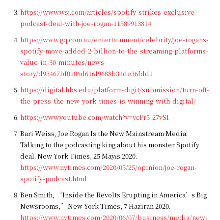
https://www.wsj.com/articles/spotify-strikes-exclusive-
podcast-deal-with-joe-rogan-11589913814
https://www.gq.com.au/entertainment/celebrity/joe-rogans-
spotify-move-added-2-billion-to-the-streaming-platforms-
value-in-30-minutes/news-
story/d93467bf0106d616f9688b31de36fdd1
https://digital.hbs.edu/platform-digit/submission/turn-off-
the-press-the-new-york-times-is-winning-with-digital/
https://www.youtube.com/watch?v=ycPr5-27vSI
Bari Weiss, Joe Rogan Is the New Mainstream Media:
Talking to the podcasting king about his monster Spotify
deal. New York Times, 25 Mayıs 2020.
https://www.nytimes.com/2020/05/25/opinion/joe-rogan-
spotify-podcast.html
Ben Smith, “Inside the Revolts Erupting in America’s Big
Newsrooms,” New York Times, 7 Haziran 2020.
https://www.nytimes.com/2020/06/07/business/media/new-