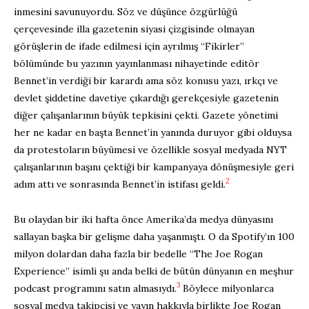
inmesini savunuyordu. Söz ve düşünce özgürlüğü
çerçevesinde illa gazetenin siyasi çizgisinde olmayan
görüşlerin de ifade edilmesi için ayrılmış “Fikirler”
bölümünde bu yazının yayınlanması nihayetinde editör
Bennet’in verdiği bir karardı ama söz konusu yazı, ırkçı ve
devlet şiddetine davetiye çıkardığı gerekçesiyle gazetenin
diğer çalışanlarının büyük tepkisini çekti. Gazete yönetimi
her ne kadar en başta Bennet’in yanında duruyor gibi olduysa
da protestoların büyümesi ve özellikle sosyal medyada NYT
çalışanlarının başını çektiği bir kampanyaya dönüşmesiyle geri
2
adım attı ve sonrasında Bennet’in istifası geldi.
Bu olaydan bir iki hafta önce Amerika’da medya dünyasını
sallayan başka bir gelişme daha yaşanmıştı. O da Spotify’ın 100
milyon dolardan daha fazla bir bedelle “The Joe Rogan
Experience” isimli şu anda belki de bütün dünyanın en meşhur
3
podcast programını satın almasıydı.
Böylece milyonlarca
sosyal medya takipçisi ve yayın hakkıyla birlikte Joe Rogan