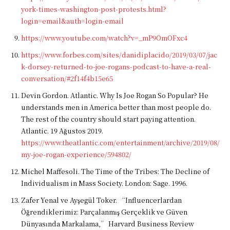
york-times-washington-post-protests.html?
login=email&auth=login-email
https://www.youtube.com/watch?v=_mP9OmOFxc4
https://www.forbes.com/sites/danidiplacido/2019/03/07/jac
k-dorsey-returned-to-joe-rogans-podcast-to-have-a-real-
conversation/#2f14f4b15e65
Devin Gordon. Atlantic. Why Is Joe Rogan So Popular? He
understands men in America better than most people do.
The rest of the country should start paying attention.
Atlantic. 19 Ağustos 2019.
https://www.theatlantic.com/entertainment/archive/2019/08/
my-joe-rogan-experience/594802/
Michel Maffesoli. The Time of the Tribes: The Decline of
Individualism in Mass Society. London: Sage. 1996.
Zafer Yenal ve Ayşegül Toker. “Influencerlardan
Öğrendiklerimiz: Parçalanmış Gerçeklik ve Güven
Dünyasında Markalama,” Harvard Business Review