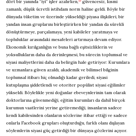
15
dört bir yanında “iyi” işler azalırken,
güvencesiz, kısmi
zamanlı, düşük ücretli istihdam norm haline geldi. Böyle bir
dünyada tüketim ve üzerinde yükseldiği piyasa ilişkileri, bir
yandan insan gruplarını birleştirirken bir yandan da sürekli
dönüştürmeye, parçalamaya, yeni kabileler yaratmaya ve
topluluklar arasındaki mesafeleri artırmaya devam ediyor.
Ekonomik kırılganlığın ve buna bağlı eşitsizliklerin ve
yoksullukların daha da derinleşmesi, bu sürecin toplumsal ve
siyasi maliyetlerini daha da belirgin hale getiriyor: Kurumlara
ve uzmanlara güven azaldı, akademik ve bilimsel bilginin
toplumsal itibarı hiç olmadığı kadar geriledi, siyasi
kutuplaşma şiddetlendi ve otoriter popülist siyasi eğilimler
yükseldi. Böylelikle yeni doğanlar ebeveynlerinin tam olarak
doktorlarına güvenmediği, eğitim kurumları da dahil birçok
kurumun vaatlerini yerine getiremediği, insanların sadece
kendi kabilesinden olanların sözlerine itibar ettiği ve sadece
onlarla Facebook grupları oluşturduğu, farklı olanı dışlayan
söylemlerin siyasi güç getirdiği bir dünyaya gözlerini açıyor.