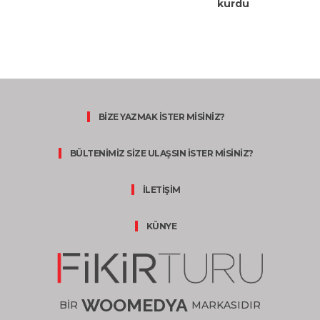
kurdu
BİZE YAZMAK İSTER MİSİNİZ?
BÜLTENİMİZ SİZE ULAŞSIN İSTER MİSİNİZ?
İLETİŞİM
KÜNYE
WOOMEDYA
BİR
MARKASIDIR