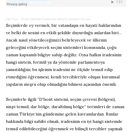
Fikir Turu
·
Seçim sistemleri hakkında bilmeniz gereken her şey
Seçimlerde oy vermek, bir vatandaşın en hayati haklarından
ve belki de sesini en etkili şekilde duyurduğu anlardan biri…
Ancak nasıl yönetileceğimizi belirleyecek ve ülkenin
geleceğini etkileyecek seçim sistemleri konusunda, çoğu
zaman kapsamlı bilgiye sahip değiliz. Oysa halkın iradesinin
hangi sistem, formül ya da yöntemle parlamentoya
yansıtıldığını, bu işlemin iradesini ne ölçüde temsil edip
etmediğini öğrenmesi, kendi tercihleriyle oluşan kurumsal
yapıların meşru olup olmadığını bilmesi açısından önemli.
Seçimlerle ilgili “D’hont sistemi, seçim çevresi (bölgesi),
nispi temsil, dar bölge, daraltılmış bölge” terimleri de zaman
zaman Türkiye’nin gündemine gelen kavramlardan. Bunlar
hakkında bilgi sahibi olmak, iradesinin en iyi hangi sistemde
temsil edilebileceğini öğrenmek ve bilinçli tercihler yapmak