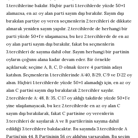
1.tercihlerine bakılır. Hiçbir parti 1.tercihlerde yüzde 50+1
alamazsa, en az oy alan parti sayım dışı bırakılır. Sayım dışı
bırakılan partiye oy veren seçmenlerin 2.tercihleri de dikkate
alınarak yeniden sayım yapılır. 2.tercihlerde de herhangi bir
parti yüzde 50+1’e ulaşamazsa, bu kez 2.tercihlerde de en az
oy alan parti sayım dışı bırakılır, fakat bu seçmenlerin
3.tercihleri de sayıma dahil olur. Sayım herhangi bir partinin
oyların çoğunu alana kadar devam eder. Bir örnekle
açıklarsak; seçime A, B, C, D olmak üzere 4 partinin adayı
katılsın. Seçmenlerin 1.tercihlerinde A:40, B:29, C:9 ve D:22 oy
alsın. Hiçbiri 1.tercihlerde yüzde 50+1 alamadığı için, en az oy
alan C partisi sayım dışı bırakılarak 2.tercihler sayılır.
2.tercihlerde A: 48, B: 35, C:17 oy aldığı takdirde yüzde 50+1’e
yine ulaşılamayacak, bu kez 2.tercihlerde en az oy alan C
sayım dışı bırakılarak, fakat C partisine oy verenlerin
3.tercihleri de sayılarak A ve B partilerinin sayıma dahil
edildiği 3.tercihlere bakılacaktır. Bu sayımda 3.tercihlerde A
Partisi’nin 44, B Partisinin 56 oy aldığını varsayalım. Bu seçim