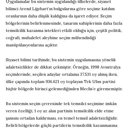
Uygulamalar bu sistemin uygulandığı ülkelerde, siyaset
bilimci Arend Lijphart’ın bulgularına göre seçime katılım
oranlarının daha düşük kaldığına da işaret ediyor. Seçim
bölgelerinin belirlenmesinde, tasarım sahiplerinin daha fazla
temsilcilik kazanma istekleri etkili olduğu için, çeşitli politik,
coğrafi, muhalefet aleyhine seçim mühendisliği
manüpülasyonlarına açıktır.
Siyaset bilimi tarihinde, bu sistemin uygulamasına yönelik
adaletsizlikler de dikkat çekmiştir. Örneğin, 1998 Avustralya
seçimlerinde, seçilen adaylar ortalama 37.531 oy almış iken,
ülke çapında toplam 936.621 oy toplayan Tek Ulus partisi
hiçbir bölgede birinci gelemediğinden Meclis’e girememiştir.
Bu sistemin seçim çevresinde tek temsilci seçimine imkân
veren özelliği, 1 oy az alan partinin temsilcilik elde etme
şansını ortadan kaldırması, en temel temsil adaletsizliğidir.
Belirli bölgelerde güçlü partilerin temsilcilik kazanmasına