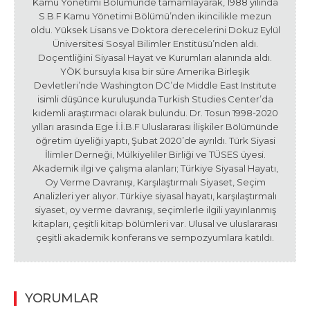
Kamu Yönetimi Bölümünde tamamlayarak, 1988 yılında
S.B.F Kamu Yönetimi Bölümü’nden ikincilikle mezun
oldu. Yüksek Lisans ve Doktora derecelerini Dokuz Eylül
Üniversitesi Sosyal Bilimler Enstitüsü’nden aldı.
Doçentliğini Siyasal Hayat ve Kurumları alanında aldı.
YÖK bursuyla kısa bir süre Amerika Birleşik
Devletleri’nde Washington DC’de Middle East Institute
isimli düşünce kuruluşunda Turkish Studies Center’da
kıdemli araştırmacı olarak bulundu. Dr. Tosun 1998-2020
yılları arasında Ege İ.İ.B.F Uluslararası İlişkiler Bölümünde
öğretim üyeliği yaptı, Şubat 2020’de ayrıldı. Türk Siyasi
İlimler Derneği, Mülkiyeliler Birliği ve TÜSES üyesi.
Akademik ilgi ve çalışma alanları; Türkiye Siyasal Hayatı,
Oy Verme Davranışı, Karşılaştırmalı Siyaset, Seçim
Analizleri yer alıyor. Türkiye siyasal hayatı, karşılaştırmalı
siyaset, oy verme davranışı, seçimlerle ilgili yayınlanmış
kitapları, çeşitli kitap bölümleri var. Ulusal ve uluslararası
çeşitli akademik konferans ve sempozyumlara katıldı.
YORUMLAR