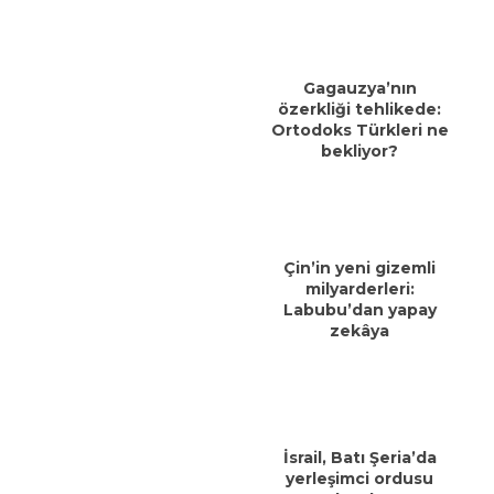
Gagauzya’nın
özerkliği tehlikede:
Ortodoks Türkleri ne
bekliyor?
Çin’in yeni gizemli
milyarderleri:
Labubu’dan yapay
zekâya
İsrail, Batı Şeria’da
yerleşimci ordusu