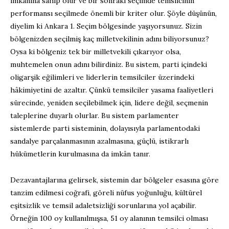
imkanına sahip olur ve bir sonraki seçimde temsilcinin
performansı seçilmede önemli bir kriter olur. Şöyle düşünün,
diyelim ki Ankara 1. Seçim bölgesinde yaşıyorsunuz. Sizin
bölgenizden seçilmiş kaç milletvekilinin adını biliyorsunuz?
Oysa ki bölgeniz tek bir milletvekili çıkarıyor olsa,
muhtemelen onun adını bilirdiniz. Bu sistem, parti içindeki
oligarşik eğilimleri ve liderlerin temsilciler üzerindeki
hâkimiyetini de azaltır. Çünkü temsilciler yasama faaliyetleri
sürecinde, yeniden seçilebilmek için, lidere değil, seçmenin
taleplerine duyarlı olurlar. Bu sistem parlamenter
sistemlerde parti sisteminin, dolayısıyla parlamentodaki
sandalye parçalanmasının azalmasına, güçlü, istikrarlı
hükümetlerin kurulmasına da imkân tanır.
Dezavantajlarına gelirsek, sistemin dar bölgeler esasına göre
tanzim edilmesi coğrafi, göreli nüfus yoğunluğu, kültürel
eşitsizlik ve temsil adaletsizliği sorunlarına yol açabilir.
Örneğin 100 oy kullanılmışsa, 51 oy alanının temsilci olması