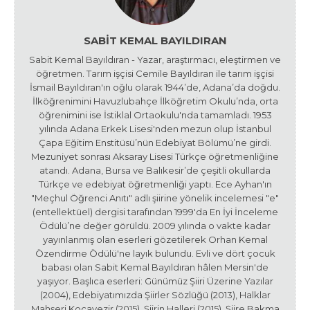
SABIT KEMAL BAYILDIRAN
Sabit Kemal Bayıldıran - Yazar, araştırmacı, eleştirmen ve
öğretmen. Tarım işçisi Cemile Bayıldıran ile tarım işçisi
İsmail Bayıldıran'ın oğlu olarak 1944’de, Adana’da doğdu.
İlköğrenimini Havuzlubahçe İlköğretim Okulu’nda, orta
öğrenimini ise İstiklal Ortaokulu'nda tamamladı. 1953
yılında Adana Erkek Lisesi'nden mezun olup İstanbul
Çapa Eğitim Enstitüsü’nün Edebiyat Bölümü’ne girdi.
Mezuniyet sonrası Aksaray Lisesi Türkçe öğretmenliğine
atandı. Adana, Bursa ve Balıkesir’de çeşitli okullarda
Türkçe ve edebiyat öğretmenliği yaptı. Ece Ayhan'ın
"Meçhul Öğrenci Anıtı" adlı şiirine yönelik incelemesi "e"
(entellektüel) dergisi tarafından 1999'da En İyi İnceleme
Ödülü’ne değer görüldü. 2009 yılında o vakte kadar
yayınlanmış olan eserleri gözetilerek Orhan Kemal
Özendirme Ödülü'ne layık bulundu. Evli ve dört çocuk
babası olan Sabit Kemal Bayıldıran hâlen Mersin'de
yaşıyor. Başlıca eserleri: Günümüz Şiiri Üzerine Yazılar
(2004), Edebiyatımızda Şiirler Sözlüğü (2013), Halklar
Mahşeri Kocavezir (2015), Şiirin Halleri (2015), Şiire Bakma