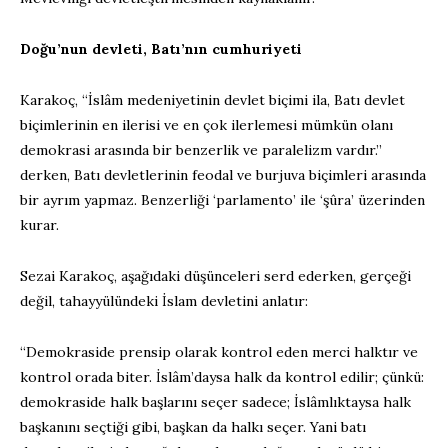
Doğu’nun devleti, Batı’nın cumhuriyeti
Karakoç, “İslâm medeniyetinin devlet biçimi ila, Batı devlet
biçimlerinin en ilerisi ve en çok ilerlemesi mümkün olanı
demokrasi arasında bir benzerlik ve paralelizm vardır.”
derken, Batı devletlerinin feodal ve burjuva biçimleri arasında
bir ayrım yapmaz. Benzerliği ‘parlamento’ ile ‘şûra’ üzerinden
kurar.
Sezai Karakoç, aşağıdaki düşünceleri serd ederken, gerçeği
değil, tahayyülündeki İslam devletini anlatır:
“Demokraside prensip olarak kontrol eden merci halktır ve
kontrol orada biter. İslâm’daysa halk da kontrol edilir; çünkü:
demokraside halk başlarını seçer sadece; İslâmlıktaysa halk
başkanını seçtiği gibi, başkan da halkı seçer. Yani batı