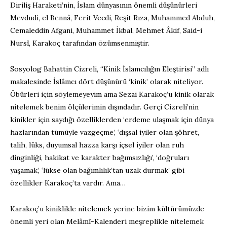
Diriliş Haraketi’nin, İslam dünyasının önemli düşünürleri
Mevdudi, el Bennâ, Ferit Vecdi, Reşit Rıza, Muhammed Abduh,
Cemaleddin Afgani, Muhammet İkbal, Mehmet Âkif, Said-i
Nursî, Karakoç tarafından özümsenmiştir.
Sosyolog Bahattin Cizreli, “Kinik İslamcılığın Eleştirisi” adlı
makalesinde İslâmcı dört düşünürü ‘kinik’ olarak niteliyor.
Öbürleri için söylemeyeyim ama Sezai Karakoç’u kinik olarak
nitelemek benim ölçülerimin dışındadır. Gerçi Cizreli’nin
kinikler için saydığı özelliklerden ‘erdeme ulaşmak için dünya
hazlarından tümüyle vazgeçme’, ‘dışsal iyiler olan şöhret,
talih, lüks, duyumsal hazza karşı içsel iyiler olan ruh
dinginliği, hakikat ve karakter bağımsızlığı’, ‘doğruları
yaşamak’, ‘lükse olan bağımlılık’tan uzak durmak’ gibi
özellikler Karakoç’ta vardır. Ama…
Karakoç’u kiniklikle nitelemek yerine bizim kültürümüzde
önemli yeri olan Melâmî-Kalenderi meşreplikle nitelemek