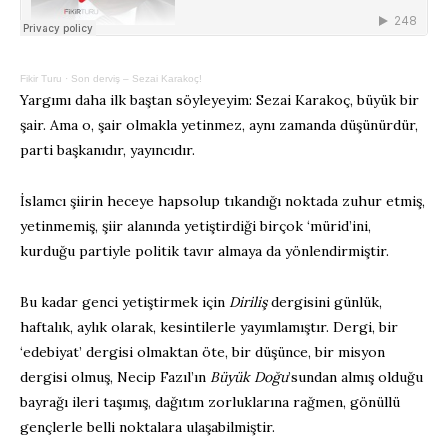
Fikir Turu
·
Son derviş – Sezai Karakoç!
Yargımı daha ilk baştan söyleyeyim: Sezai Karakoç, büyük bir
şair. Ama o, şair olmakla yetinmez, aynı zamanda düşünürdür,
parti başkanıdır, yayıncıdır.
İslamcı şiirin heceye hapsolup tıkandığı noktada zuhur etmiş,
yetinmemiş, şiir alanında yetiştirdiği birçok ‘mürid’ini,
kurduğu partiyle politik tavır almaya da yönlendirmiştir.
Bu kadar genci yetiştirmek için
Diriliş
dergisini günlük,
haftalık, aylık olarak, kesintilerle yayımlamıştır. Dergi, bir
‘edebiyat’ dergisi olmaktan öte, bir düşünce, bir misyon
dergisi olmuş, Necip Fazıl’ın
Büyük Doğu
’sundan almış olduğu
bayrağı ileri taşımış, dağıtım zorluklarına rağmen, gönüllü
gençlerle belli noktalara ulaşabilmiştir.