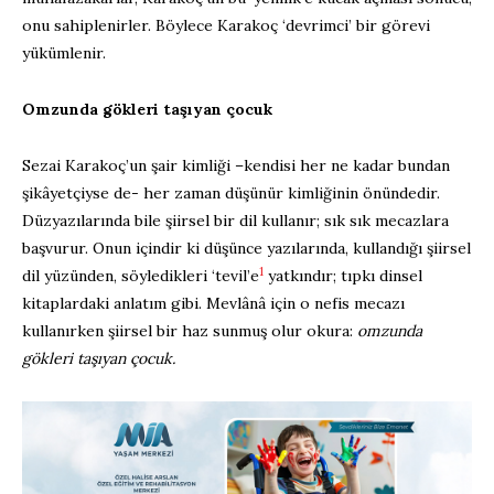
onu sahiplenirler. Böylece Karakoç ‘devrimci’ bir görevi
yükümlenir.
Omzunda gökleri taşıyan çocuk
Sezai Karakoç’un şair kimliği –kendisi her ne kadar bundan
şikâyetçiyse de- her zaman düşünür kimliğinin önündedir.
Düzyazılarında bile şiirsel bir dil kullanır; sık sık mecazlara
başvurur. Onun içindir ki düşünce yazılarında, kullandığı şiirsel
1
dil yüzünden, söyledikleri ‘tevil’e
yatkındır; tıpkı dinsel
kitaplardaki anlatım gibi. Mevlânâ için o nefis mecazı
kullanırken şiirsel bir haz sunmuş olur okura:
omzunda
gökleri taşıyan çocuk.