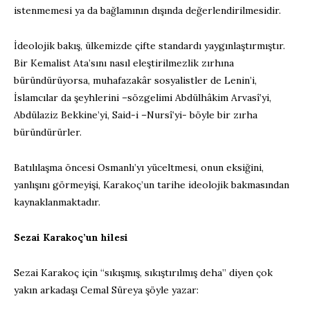
istenmemesi ya da bağlamının dışında değerlendirilmesidir.
İdeolojik bakış, ülkemizde çifte standardı yaygınlaştırmıştır.
Bir Kemalist Ata’sını nasıl eleştirilmezlik zırhına
büründürüyorsa, muhafazakâr sosyalistler de Lenin’i,
İslamcılar da şeyhlerini –sözgelimi Abdülhâkim Arvasî’yi,
Abdülaziz Bekkine’yi, Said-i –Nursî’yi- böyle bir zırha
büründürürler.
Batılılaşma öncesi Osmanlı’yı yüceltmesi, onun eksiğini,
yanlışını görmeyişi, Karakoç’un tarihe ideolojik bakmasından
kaynaklanmaktadır.
Sezai Karakoç’un hilesi
Sezai Karakoç için “sıkışmış, sıkıştırılmış deha” diyen çok
yakın arkadaşı Cemal Süreya şöyle yazar: