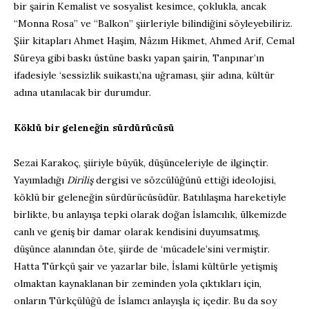
bir şairin Kemalist ve sosyalist kesimce, çoklukla, ancak
“Monna Rosa” ve “Balkon” şiirleriyle bilindiğini söyleyebiliriz.
Şiir kitapları Ahmet Haşim, Nâzım Hikmet, Ahmed Arif, Cemal
Süreya gibi baskı üstüne baskı yapan şairin, Tanpınar’ın
ifadesiyle ‘sessizlik suikastı,’na uğraması, şiir adına, kültür
adına utanılacak bir durumdur.
Köklü bir geleneğin sürdürücüsü
Sezai Karakoç, şiiriyle büyük, düşünceleriyle de ilginçtir.
Yayımladığı
Diriliş
dergisi ve sözcülüğünü ettiği ideolojisi,
köklü bir geleneğin sürdürücüsüdür. Batılılaşma hareketiyle
birlikte, bu anlayışa tepki olarak doğan İslamcılık, ülkemizde
canlı ve geniş bir damar olarak kendisini duyumsatmış,
düşünce alanından öte, şiirde de ‘mücadele’sini vermiştir.
Hatta Türkçü şair ve yazarlar bile, İslami kültürle yetişmiş
olmaktan kaynaklanan bir zeminden yola çıktıkları için,
onların Türkçülüğü de İslamcı anlayışla iç içedir. Bu da soy