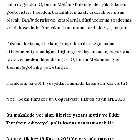
daha doğrudur. O, bütün Melâmî-Kalenderîler gibi lüksten,
gösterişten, kibirden, bencillikten uzak, erdemli bir insan
olarak,
Diriliş
dergisiyle, kitaplarıyla düşüncelerini serdetmiş,
kendi köşesinde, öne çıkmaktan utanır bir halde yaşamıştır.
Düşüncelerini açıklarken, konjonktürün rüzgârından
etkilenmemiş, inandığını, hiçbir güce dayanmadan, hiçbir güce
taviz vermeden dillendirmiştir. O, bütün Melâmiler gibi
‘ben’ini (ego) silip yok etmiştir!
Denilebilir ki o XII. yüzyıldan elimizde kalan son ‘derviş’tir!
Not: “Sezai Karakoç’un Coğrafyası”, Klaros Yayınları, 2020
Bu makalede yer alan fikirler yazara aittir ve Fikir
Turu’nun editöryel politikasını yansıtmayabilir.
Bu yazı ilk kez 19 Kasım 2021’de yayımlanmıştır.