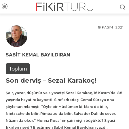
19 KASIM , 2021
SABIT KEMAL BAYILDIRAN
Toplum
Son derviş – Sezai Karakoç!
Şair, yazar, düşünür ve siyasetçi Sezai Karakoç, 16 Kasım’da, 88
yaşında hayatını kaybetti. Sınıf arkadaşı Cemal Süreya onu
şöyle tanımlamıştı: “Öyle bir Müslüman ki, Marx da bilir,
Nietzsche de bilir, Rimbaud da bilir. Salvador Dali de sever.
Nâzım da okur.” Monna Rosa’nın şairi niçin büyüktü? Siyasi
fikirleri neydi? Eleştirmen Sabit Kemal Bayıldıran yazdı.