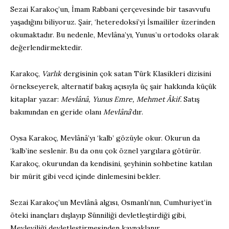
Sezai Karakoç’un, İmam Rabbani çerçevesinde bir tasavvufu
yaşadığını biliyoruz. Şair, ‘heteredoksi’yi İsmaililer üzerinden
okumaktadır. Bu nedenle, Mevlâna’yı, Yunus’u ortodoks olarak
değerlendirmektedir.
Karakoç,
Varlık
dergisinin çok satan Türk Klasikleri dizisini
örnekseyerek, alternatif bakış açısıyla üç şair hakkında küçük
kitaplar yazar:
Mevlânâ, Yunus Emre, Mehmet Âkif.
Satış
bakımından en geride olanı
Mevlânâ
’dır.
Oysa Karakoç, Mevlânâ’yı ‘kalb’ gözüyle okur. Okurun da
‘kalb’ine seslenir. Bu da onu çok öznel yargılara götürür.
Karakoç, okurundan da kendisini, şeyhinin sohbetine katılan
bir mürit gibi vecd içinde dinlemesini bekler.
Sezai Karakoç’un Mevlânâ algısı, Osmanlı’nın, Cumhuriyet’in
öteki inançları dışlayıp Sünniliği devletleştirdiği gibi,
Mevleviliği devletleştirmesinden kaynaklanır.