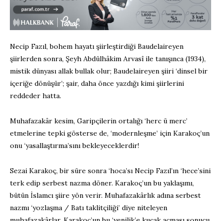
Necip Fazıl, bohem hayatı şiirleştirdiği Baudelaireyen
şiirlerden sonra, Şeyh Abdülhâkim Arvasî ile tanışınca (1934),
mistik dünyası allak bullak olur; Baudelaireyen şiiri ‘dinsel bir
içeriğe dönüşür’; şair, daha önce yazdığı kimi şiirlerini
reddeder hatta.
Muhafazakâr kesim, Garipçilerin ortalığı ‘herc ü merc’
etmelerine tepki gösterse de, ‘modernleşme’ için Karakoç’un
onu ‘yasallaştırma’sını bekleyeceklerdir!
Sezai Karakoç, bir süre sonra ‘hoca’sı Necip Fazıl’ın ‘hece’sini
terk edip serbest nazma döner. Karakoç’un bu yaklaşımı,
bütün İslamcı şiire yön verir. Muhafazakârlık adına serbest
nazmı ‘yozlaşma / Batı taklitçiliği’ diye niteleyen
muhafazakârlar, Karakoç’un bu ‘yenilik’e kucak açması sonucu,