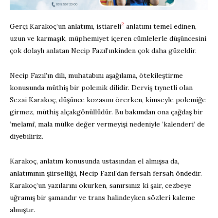
2
Gerçi Karakoç’un anlatımı, istiareli
anlatımı temel edinen,
uzun ve karmaşık, müphemiyet içeren cümlelerle düşüncesini
çok dolaylı anlatan Necip Fazıl’ınkinden çok daha güzeldir.
Necip Fazıl’ın dili, muhatabını aşağılama, ötekileştirme
konusunda müthiş bir polemik dilidir. Derviş tıynetli olan
Sezai Karakoç, düşünce kozasını örerken, kimseyle polemiğe
girmez, müthiş alçakgönüllüdür. Bu bakımdan ona çağdaş bir
‘melami’, mala mülke değer vermeyişi nedeniyle ‘kalenderi’ de
diyebiliriz.
Karakoç, anlatım konusunda ustasından el almışsa da,
anlatımının şiirselliği, Necip Fazıl’dan fersah fersah öndedir.
Karakoç’un yazılarını okurken, sanırsınız ki şair, cezbeye
uğramış bir şamandır ve trans halindeyken sözleri kaleme
almıştır.