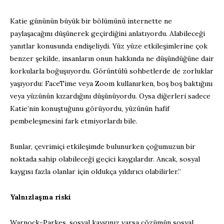
Katie gününün büyük bir bölümünü internette ne
paylaşacağını düşünerek geçirdiğini anlatıyordu. Alabileceği
yanıtlar konusunda endişeliydi. Yüz yüze etkileşimlerine çok
benzer şekilde, insanların onun hakkında ne düşündüğüne dair
korkularla boğuşuyordu. Görüntülü sohbetlerde de zorluklar
yaşıyordu: FaceTime veya Zoom kullanırken, boş boş baktığını
veya yüzünün kızardığını düşünüyordu. Oysa diğerleri sadece
Katie’nin konuştuğunu görüyordu, yüzünün hafif
pembeleşmesini fark etmiyorlardı bile.
Bunlar, çevrimiçi etkileşimde bulunurken çoğumuzun bir
noktada sahip olabileceği geçici kaygılardır. Ancak, sosyal
kaygısı fazla olanlar için oldukça yıldırıcı olabilirler.”
Yalnızlaşma riski
Warnock-Parkes, sosyal kaygınız varsa çözümün sosyal