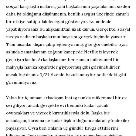
sosyal karşılaştırmaların’, yani başkalarının yaşamlarının sizden
daha iyi olduğunu düşünmenin, benlik saygısı üzerinde zararlı
bir etkiye sahip olabileceğini gösteriyor. Bu nedenle
yapabiliyorsanız bu alışkanlıktan uzak durun. Gerçekte, sosyal
medya nadiren başkalarının hayatını gerçek biçimde yansıtır.
Tüm insanlar dışarı çıkıp eğleniyormuş gibi görünebilir, oysa
aslında zamanlarının çoğunu kanepede Netflix izleyerek
geçiriyorlardır. Arkadaşlarınız her zaman mükemmel bir
makyajla harika kıyafetler giyiyormuş gibi görünebilirler,
ancak hiçbirimiz 7/24 özenle hazırlanmış bir selfie’deki gibi
görünmüyoruz.
Yakın bir iç mimar arkadaşım Instagram’da mükemmel bir ev
sergiliyor, ancak gerçekte evi benimki kadar çocuk
oyuncakları ve yiyecek kırıntılılarıyla dolu. Başka bir
arkadaşım, karısına ne kadar âşık olduğunu anlatan gönderiler
paylaşıyor. Oysa ben onların üç gündür kavga ettiklerini
biliyorum. Bazı insanlar, gerçekte zor zamanlar geçirirken