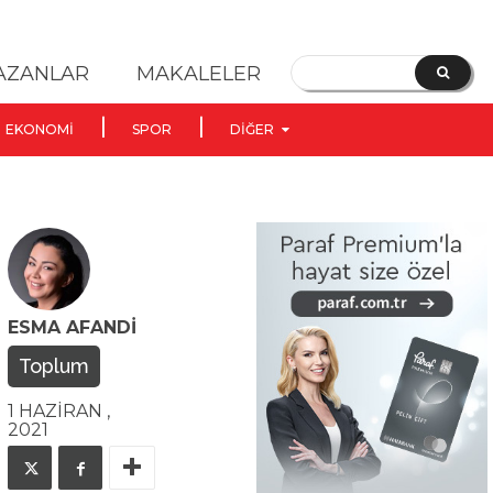
YAZANLAR
MAKALELER
EKONOMI
SPOR
DIĞER
ESMA AFANDI
Toplum
1 HAZIRAN ,
2021