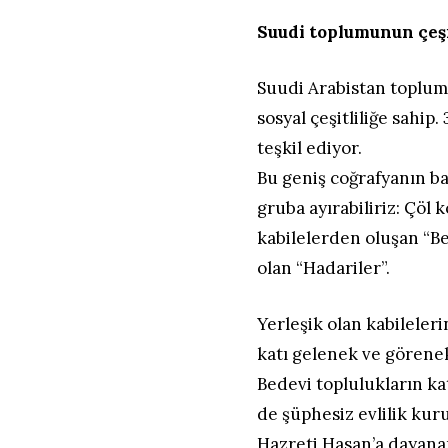
Suudi toplumunun çeşit
Suudi Arabistan toplum
sosyal çeşitliliğe sahi
teşkil ediyor.
Bu geniş coğrafyanın bar
gruba ayırabiliriz: Çöl
kabilelerden oluşan “Be
olan “Hadariler”.
Yerleşik olan kabileler
katı gelenek ve görenek
Bedevi toplulukların ka
de şüphesiz evlilik ku
Hazreti Hasan’a dayana