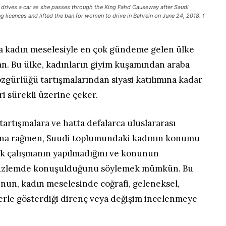
rives a car as she passes through the King Fahd Causeway after Saudi
 licences and lifted the ban for women to drive in Bahrein on June 24, 2018. (
da kadın meselesiyle en çok gündeme gelen ülke
an. Bu ülke, kadınların giyim kuşamından araba
zgürlüğü tartışmalarından siyasi katılımına kadar
i sürekli üzerine çeker.
artışmalara ve hatta defalarca uluslararası
na rağmen, Suudi toplumundaki kadının konumu
lojik çalışmanın yapılmadığını ve konunun
r düzlemde konuşulduğunu söylemek mümkün. Bu
un, kadın meselesinde coğrafi, geleneksel,
lerle gösterdiği direnç veya değişim incelenmeye