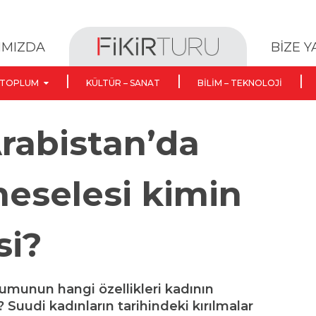
BİZE 
IMIZDA
TOPLUM
KÜLTÜR – SANAT
BILIM – TEKNOLOJI
rabistan’da
eselesi kimin
si?
umunun hangi özellikleri kadının
 Suudi kadınların tarihindeki kırılmalar