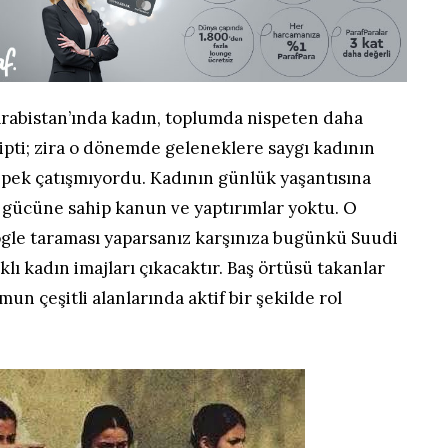
Arabistan’ında kadın, toplumda nispeten daha
ipti; zira o dönemde geleneklere saygı kadının
ek çatışmıyordu. Kadının günlük yaşantısına
i gücüne sahip kanun ve yaptırımlar yoktu. O
ogle taraması yaparsanız karşınıza bugünkü Suudi
lı kadın imajları çıkacaktır. Baş örtüsü takanlar
un çeşitli alanlarında aktif bir şekilde rol