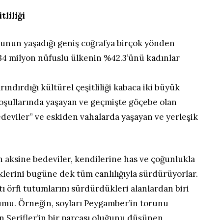
liliği
unun yaşadığı geniş coğrafya birçok yönden
p. 34 milyon nüfuslu ülkenin %42.3’ünü kadınlar
ındırdığı kültürel çeşitliliği kabaca iki büyük
 koşullarında yaşayan ve geçmişte göçebe olan
deviler” ve eskiden vahalarda yaşayan ve yerleşik
in aksine bedeviler, kendilerine has ve çoğunlukla
lerini bugüne dek tüm canlılığıyla sürdürüyorlar.
tı örfi tutumlarını sürdürdükleri alanlardan biri
rumu. Örneğin, soyları Peygamber’in torunu
n Şerifler’in bir parçası oluğunu düşünen