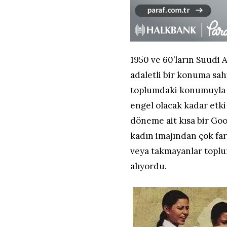
1950 ve 60’ların Suudi 
adaletli bir konuma sah
toplumdaki konumuyla p
engel olacak kadar etk
döneme ait kısa bir Go
kadın imajından çok fark
veya takmayanlar toplum
alıyordu.