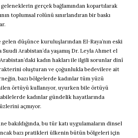
tı geleneklerin gerçek bağlamından kopartılarak
dının toplumsal rolünü sınırlandıran bir baskı
ar.
e gelen düşünce kuruluşlarından El-Raya’nın eski
a Suudi Arabistan’da yaşamış Dr. Leyla Ahmet el
rabistan’daki kadın hakları ile ilgili sorunlar dinî
arakterini oluşturan ve çoğunlukla bedevilere ait
 Örneğin, bazı bölgelerde kadınlar tüm yüzü
ilen örtüyü kullanıyor, uyurken bile örtüyü
kabilelerde kadınlar gündelik hayatlarında
üzlerini açmıyor.
ine bakıldığında, bu tür katı uygulamaların dinsel
Ancak bazı pratikleri ülkenin bütün bölgeleri için