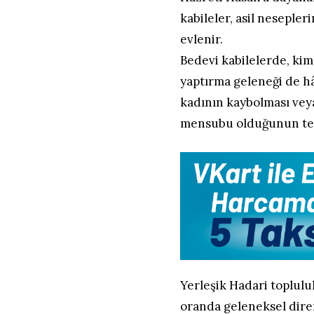
kabileler, asil neseple
evlenir.
Bedevi kabilelerde, kim
yaptırma geleneği de hâ
kadının kaybolması vey
mensubu olduğunun tesp
Yerleşik Hadari toplul
oranda geleneksel diren