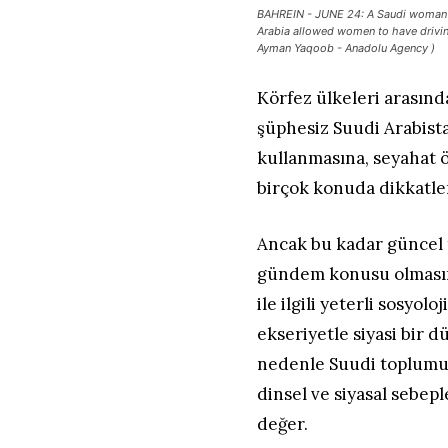
BAHREIN - JUNE 24: A Saudi woman d
Arabia allowed women to have driving
Ayman Yaqoob - Anadolu Agency )
Körfez ülkeleri arasın
şüphesiz Suudi Arabist
kullanmasına, seyahat ö
birçok konuda dikkatler
Ancak bu kadar güncel t
gündem konusu olması
ile ilgili yeterli sosyo
ekseriyetle siyasi bi
nedenle Suudi toplumun
dinsel ve siyasal sebep
değer.