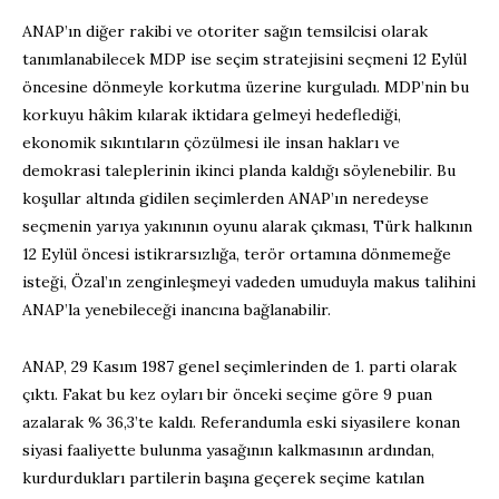
ANAP’ın diğer rakibi ve otoriter sağın temsilcisi olarak
tanımlanabilecek MDP ise seçim stratejisini seçmeni 12 Eylül
öncesine dönmeyle korkutma üzerine kurguladı. MDP’nin bu
korkuyu hâkim kılarak iktidara gelmeyi hedeflediği,
ekonomik sıkıntıların çözülmesi ile insan hakları ve
demokrasi taleplerinin ikinci planda kaldığı söylenebilir. Bu
koşullar altında gidilen seçimlerden ANAP’ın neredeyse
seçmenin yarıya yakınının oyunu alarak çıkması, Türk halkının
12 Eylül öncesi istikrarsızlığa, terör ortamına dönmemeğe
isteği, Özal’ın zenginleşmeyi vadeden umuduyla makus talihini
ANAP’la yenebileceği inancına bağlanabilir.
ANAP, 29 Kasım 1987 genel seçimlerinden de 1. parti olarak
çıktı. Fakat bu kez oyları bir önceki seçime göre 9 puan
azalarak % 36,3’te kaldı. Referandumla eski siyasilere konan
siyasi faaliyette bulunma yasağının kalkmasının ardından,
kurdurdukları partilerin başına geçerek seçime katılan