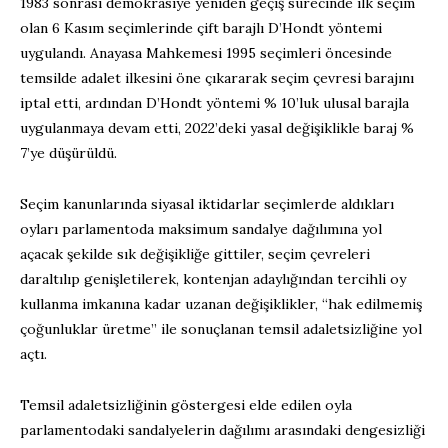
1983 sonrası demokrasiye yeniden geçiş sürecinde ilk seçim
olan 6 Kasım seçimlerinde çift barajlı D’Hondt yöntemi
uygulandı. Anayasa Mahkemesi 1995 seçimleri öncesinde
temsilde adalet ilkesini öne çıkararak seçim çevresi barajını
iptal etti, ardından D’Hondt yöntemi % 10’luk ulusal barajla
uygulanmaya devam etti, 2022’deki yasal değişiklikle baraj %
7’ye düşürüldü.
Seçim kanunlarında siyasal iktidarlar seçimlerde aldıkları
oyları parlamentoda maksimum sandalye dağılımına yol
açacak şekilde sık değişikliğe gittiler, seçim çevreleri
daraltılıp genişletilerek, kontenjan adaylığından tercihli oy
kullanma imkanına kadar uzanan değişiklikler, “hak edilmemiş
çoğunluklar üretme” ile sonuçlanan temsil adaletsizliğine yol
açtı.
Temsil adaletsizliğinin göstergesi elde edilen oyla
parlamentodaki sandalyelerin dağılımı arasındaki dengesizliği