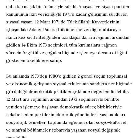
daha karmaşık bir örüntüyle sürdü. Anayasa ve siyasi partiler
kanununun izin vericiliğiyle 1971’e kadar gelişimini sürdüren
siyasal yaşam, 12 Mart 1971’de Türk Silahlı Kuvvetlerinin
işbaşındaki Adalet Partisi hükümetine verdiği muhtırayla
ikinci kez sivil niteliğinden uzaklaşsa da, ara rejimin ardından
gidilen 14 Ekim 1973 seçimleri, tüm kırılmalara rağmen,
sürecin örgütlü ve çoğulcu biçimde işlemeye devam ettiğini
gösteren özelliklere sahip.
Bu anlamda 1973’den 1980’e gidilen 2 genel seçim toplumsal
ve ekonomik gelişimin siyasal etkilerinin sandıkta net biçimde
görüldüğü demokratik pratikler şeklinde değerlendirilebilir.
12 Mart ara rejiminin ardından 1973 seçimleriyle birlikte
yeniden işlemeye başlayan demokratik süreç birbirleriyle
rekabet eden partilerin ideolojik yönelimleri, yaslandıkları
sosyolojik temeller, toplumda egemen olan sosyo-kültürel
ve sınıfsal bölünmeler itibarıyla yaşanan sosyal değişimle
paraleldir.