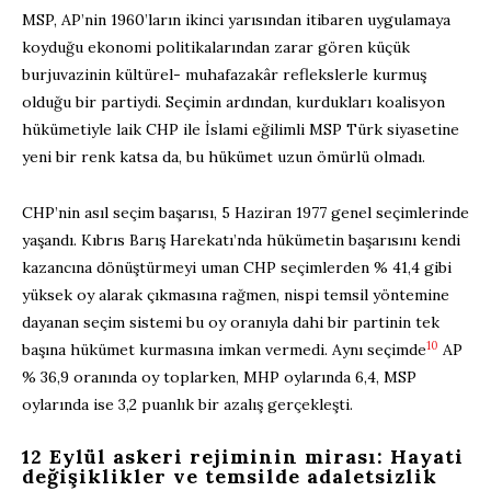
MSP, AP’nin 1960’ların ikinci yarısından itibaren uygulamaya
koyduğu ekonomi politikalarından zarar gören küçük
burjuvazinin kültürel- muhafazakâr reflekslerle kurmuş
olduğu bir partiydi. Seçimin ardından, kurdukları koalisyon
hükümetiyle laik CHP ile İslami eğilimli MSP Türk siyasetine
yeni bir renk katsa da, bu hükümet uzun ömürlü olmadı.
CHP’nin asıl seçim başarısı, 5 Haziran 1977 genel seçimlerinde
yaşandı. Kıbrıs Barış Harekatı’nda hükümetin başarısını kendi
kazancına dönüştürmeyi uman CHP seçimlerden % 41,4 gibi
yüksek oy alarak çıkmasına rağmen, nispi temsil yöntemine
dayanan seçim sistemi bu oy oranıyla dahi bir partinin tek
10
başına hükümet kurmasına imkan vermedi. Aynı seçimde
AP
% 36,9 oranında oy toplarken, MHP oylarında 6,4, MSP
oylarında ise 3,2 puanlık bir azalış gerçekleşti.
12 Eylül askeri rejiminin mirası: Hayati
değişiklikler ve temsilde adaletsizlik