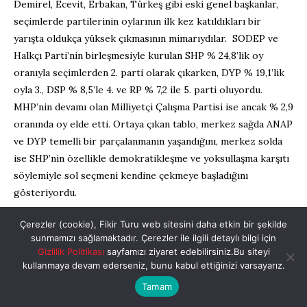
Demirel, Ecevit, Erbakan, Türkeş gibi eski genel başkanlar,
seçimlerde partilerinin oylarının ilk kez katıldıkları bir
yarışta oldukça yüksek çıkmasının mimarıydılar. SODEP ve
Halkçı Parti’nin birleşmesiyle kurulan SHP % 24,8’lik oy
oranıyla seçimlerden 2. parti olarak çıkarken, DYP % 19,1’lik
oyla 3., DSP % 8,5’le 4. ve RP % 7,2 ile 5. parti oluyordu.
MHP’nin devamı olan Milliyetçi Çalışma Partisi ise ancak % 2,9
oranında oy elde etti. Ortaya çıkan tablo, merkez sağda ANAP
ve DYP temelli bir parçalanmanın yaşandığını, merkez solda
ise SHP’nin özellikle demokratikleşme ve yoksullaşma karşıtı
söylemiyle sol seçmeni kendine çekmeye başladığını
gösteriyordu.
Çağı yakalamak, oyu bölmek
Çerezler (cookie), Fikir Turu web sitesini daha etkin bir şekilde
sunmamızı sağlamaktadır. Çerezler ile ilgili detaylı bilgi için
Partilerin kampanyalarındaki söylemlerinde farklı unsurların
Gizlilik Politikası
sayfamızı ziyaret edebilirsiniz.Bu siteyi
kullanmaya devam ederseniz, bunu kabul ettiğinizi varsayarız.
öne çıktığını belirtmek gerekir.
Tamam
ANAP’ın temel stratejisi “Türkiye Çağ Atlıyor”, “Türkiye Çağı