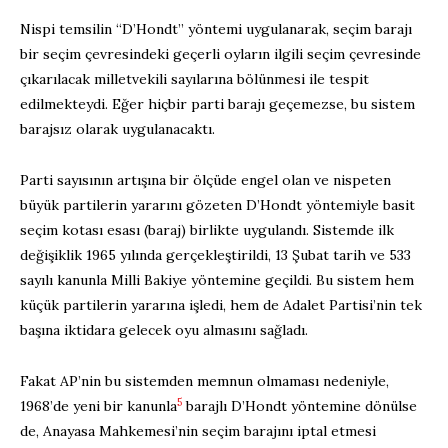
Nispi temsilin “D’Hondt” yöntemi uygulanarak, seçim barajı
bir seçim çevresindeki geçerli oyların ilgili seçim çevresinde
çıkarılacak milletvekili sayılarına bölünmesi ile tespit
edilmekteydi. Eğer hiçbir parti barajı geçemezse, bu sistem
barajsız olarak uygulanacaktı.
Parti sayısının artışına bir ölçüde engel olan ve nispeten
büyük partilerin yararını gözeten D’Hondt yöntemiyle basit
seçim kotası esası (baraj) birlikte uygulandı. Sistemde ilk
değişiklik 1965 yılında gerçekleştirildi, 13 Şubat tarih ve 533
sayılı kanunla Milli Bakiye yöntemine geçildi. Bu sistem hem
küçük partilerin yararına işledi, hem de Adalet Partisi’nin tek
başına iktidara gelecek oyu almasını sağladı.
Fakat AP’nin bu sistemden memnun olmaması nedeniyle,
5
1968’de yeni bir kanunla
barajlı D’Hondt yöntemine dönülse
de, Anayasa Mahkemesi’nin seçim barajını iptal etmesi