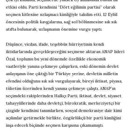
etkisi oldu. Parti kendisini “Dört eğilimin partisi” olarak
seçmen kitlesine uzlaşmacı kimliğiyle takdim etti, 12 Eylül
öncesinin politik kavgalarına, sağ sol bölünmesine sık sık
atıfta bulunarak, uzlaşmanın önemine vurgu yaptı.
Düşünce, vicdan, ifade, teşebbüs hürriyetinin kendi
iktidarlarında gerçekleşeceğini seçmene aktaran ANAP lideri
Özal, toplumu bu yeni dönemde özellikle ekonomik
vaatleriyle yanına çekmeye çalışırken, eski dönemin devlet
anlayışının öne çıktığı bir Türkiye yerine, devletin milletin
efendisi olduğunu sık sık vurgulayarak, bireyi iktisat, piyasa,
tüketim üzerinden kendi yanına çekmeye çalıştı. ANAP’ın
seçimdeki rakiplerinden Halkçı Parti, iktisat, devlet, siyaset
tahayyüllerinde daha devletçi, bürokratik, merkeziyetçi bir
çizgide kendisini tanımlarken, sosyal demokrasiye dair kimi
açılımlar getirmekle birlikte, özgürlükçü bir parti kimliğini
inşa edecek biçimde seçmen karşısına çıkamamıştı.