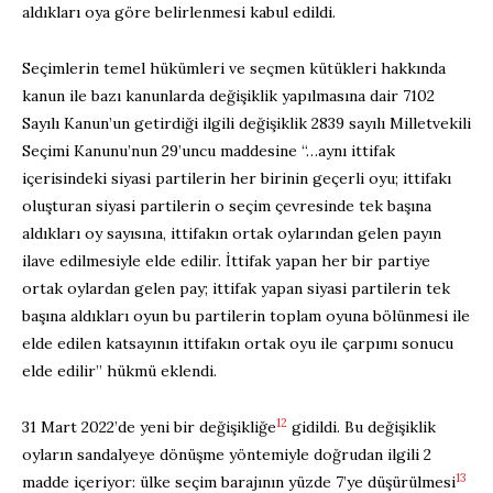
aldıkları oya göre belirlenmesi kabul edildi.
Seçimlerin temel hükümleri ve seçmen kütükleri hakkında
kanun ile bazı kanunlarda değişiklik yapılmasına dair 7102
Sayılı Kanun’un getirdiği ilgili değişiklik 2839 sayılı Milletvekili
Seçimi Kanunu’nun 29’uncu maddesine “…aynı ittifak
içerisindeki siyasi partilerin her birinin geçerli oyu; ittifakı
oluşturan siyasi partilerin o seçim çevresinde tek başına
aldıkları oy sayısına, ittifakın ortak oylarından gelen payın
ilave edilmesiyle elde edilir. İttifak yapan her bir partiye
ortak oylardan gelen pay; ittifak yapan siyasi partilerin tek
başına aldıkları oyun bu partilerin toplam oyuna bölünmesi ile
elde edilen katsayının ittifakın ortak oyu ile çarpımı sonucu
elde edilir” hükmü eklendi.
12
31 Mart 2022’de yeni bir değişikliğe
gidildi. Bu değişiklik
oyların sandalyeye dönüşme yöntemiyle doğrudan ilgili 2
13
madde içeriyor: ülke seçim barajının yüzde 7’ye düşürülmesi