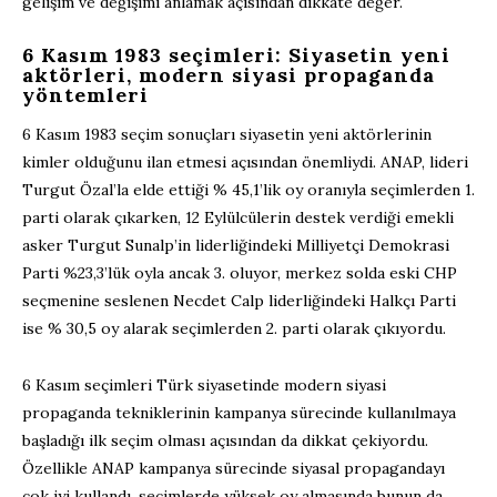
gelişim ve değişimi anlamak açısından dikkate değer.
6 Kasım 1983 seçimleri: Siyasetin yeni
aktörleri, modern siyasi propaganda
yöntemleri
6 Kasım 1983 seçim sonuçları siyasetin yeni aktörlerinin
kimler olduğunu ilan etmesi açısından önemliydi. ANAP, lideri
Turgut Özal’la elde ettiği % 45,1’lik oy oranıyla seçimlerden 1.
parti olarak çıkarken, 12 Eylülcülerin destek verdiği emekli
asker Turgut Sunalp’in liderliğindeki Milliyetçi Demokrasi
Parti %23,3’lük oyla ancak 3. oluyor, merkez solda eski CHP
seçmenine seslenen Necdet Calp liderliğindeki Halkçı Parti
ise % 30,5 oy alarak seçimlerden 2. parti olarak çıkıyordu.
6 Kasım seçimleri Türk siyasetinde modern siyasi
propaganda tekniklerinin kampanya sürecinde kullanılmaya
başladığı ilk seçim olması açısından da dikkat çekiyordu.
Özellikle ANAP kampanya sürecinde siyasal propagandayı
çok iyi kullandı, seçimlerde yüksek oy almasında bunun da