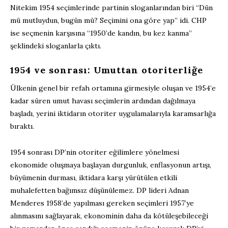
Nitekim 1954 seçimlerinde partinin sloganlarından biri “Dün
mü mutluydun, bugün mü? Seçimini ona göre yap” idi. CHP
ise seçmenin karşısına “1950’de kandın, bu kez kanma”
şeklindeki sloganlarla çıktı.
1954 ve sonrası: Umuttan otoriterliğe
Ülkenin genel bir refah ortamına girmesiyle oluşan ve 1954’e
kadar süren umut havası seçimlerin ardından dağılmaya
başladı, yerini iktidarın otoriter uygulamalarıyla karamsarlığa
bıraktı.
1954 sonrası DP’nin otoriter eğilimlere yönelmesi
ekonomide oluşmaya başlayan durgunluk, enflasyonun artışı,
büyümenin durması, iktidara karşı yürütülen etkili
muhalefetten bağımsız düşünülemez. DP lideri Adnan
Menderes 1958’de yapılması gereken seçimleri 1957’ye
alınmasını sağlayarak, ekonominin daha da kötüleşebileceği