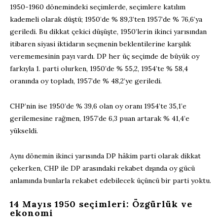
1950-1960 dönemindeki seçimlerde, seçimlere katılım
kademeli olarak düştü; 1950’de % 89,3’ten 1957’de % 76,6’ya
geriledi. Bu dikkat çekici düşüşte, 1950’lerin ikinci yarısından
itibaren siyasi iktidarın seçmenin beklentilerine karşılık
verememesinin payı vardı. DP her üç seçimde de büyük oy
farkıyla 1. parti olurken, 1950’de % 55,2, 1954’te % 58,4
oranında oy topladı, 1957’de % 48,2’ye geriledi.
CHP’nin ise 1950’de % 39,6 olan oy oranı 1954’te 35,1’e
gerilemesine rağmen, 1957’de 6,3 puan artarak % 41,4’e
yükseldi.
Aynı dönemin ikinci yarısında DP hâkim parti olarak dikkat
çekerken, CHP ile DP arasındaki rekabet dışında oy gücü
anlamında bunlarla rekabet edebilecek üçüncü bir parti yoktu.
14 Mayıs 1950 seçimleri: Özgürlük ve
ekonomi