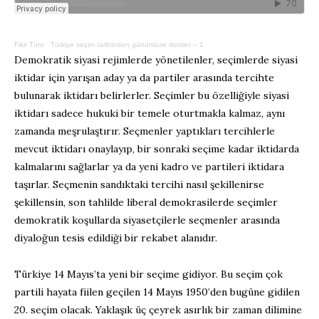
Fikir Turu
·
Türkiye seçim tarihinden günümüze dersler – 1
Demokratik siyasi rejimlerde yönetilenler, seçimlerde siyasi
iktidar için yarışan aday ya da partiler arasında tercihte
bulunarak iktidarı belirlerler. Seçimler bu özelliğiyle siyasi
iktidarı sadece hukuki bir temele oturtmakla kalmaz, aynı
zamanda meşrulaştırır. Seçmenler yaptıkları tercihlerle
mevcut iktidarı onaylayıp, bir sonraki seçime kadar iktidarda
kalmalarını sağlarlar ya da yeni kadro ve partileri iktidara
taşırlar. Seçmenin sandıktaki tercihi nasıl şekillenirse
şekillensin, son tahlilde liberal demokrasilerde seçimler
demokratik koşullarda siyasetçilerle seçmenler arasında
diyaloğun tesis edildiği bir rekabet alanıdır.
Türkiye 14 Mayıs’ta yeni bir seçime gidiyor. Bu seçim çok
partili hayata fiilen geçilen 14 Mayıs 1950’den bugüne gidilen
20. seçim olacak. Yaklaşık üç çeyrek asırlık bir zaman dilimine