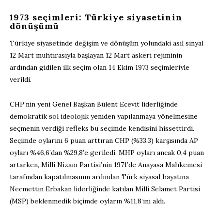
1973 seçimleri: Türkiye siyasetinin
dönüşümü
Türkiye siyasetinde değişim ve dönüşüm yolundaki asıl sinyal
12 Mart muhtırasıyla başlayan 12 Mart askeri rejiminin
ardından gidilen ilk seçim olan 14 Ekim 1973 seçimleriyle
verildi.
CHP’nin yeni Genel Başkan Bülent Ecevit liderliğinde
demokratik sol ideolojik yeniden yapılanmaya yönelmesine
seçmenin verdiği refleks bu seçimde kendisini hissettirdi.
Seçimde oylarını 6 puan arttıran CHP (%33,3) karşısında AP
oyları %46,6’dan %29,8’e geriledi. MHP oyları ancak 0,4 puan
artarken, Milli Nizam Partisi’nin 1971’de Anayasa Mahkemesi
tarafından kapatılmasının ardından Türk siyasal hayatına
Necmettin Erbakan liderliğinde katılan Milli Selamet Partisi
(MSP) beklenmedik biçimde oyların %11,8’ini aldı.