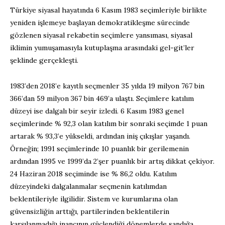
Türkiye siyasal hayatında 6 Kasım 1983 seçimleriyle birlikte
yeniden işlemeye başlayan demokratikleşme sürecinde
gözlenen siyasal rekabetin seçimlere yansıması, siyasal
iklimin yumuşamasıyla kutuplaşma arasındaki gel-git’ler
şeklinde gerçekleşti.
1983’den 2018’e kayıtlı seçmenler 35 yılda 19 milyon 767 bin
366’dan 59 milyon 367 bin 469’a ulaştı. Seçimlere katılım
düzeyi ise dalgalı bir seyir izledi. 6 Kasım 1983 genel
seçimlerinde % 92,3 olan katılım bir sonraki seçimde 1 puan
artarak % 93,3’e yükseldi, ardından iniş çıkışlar yaşandı.
Örneğin; 1991 seçimlerinde 10 puanlık bir gerilemenin
ardından 1995 ve 1999’da 2’şer puanlık bir artış dikkat çekiyor.
24 Haziran 2018 seçiminde ise % 86,2 oldu. Katılım
düzeyindeki dalgalanmalar seçmenin katılımdan
beklentileriyle ilgilidir. Sistem ve kurumlarına olan
güvensizliğin arttığı, partilerinden beklentilerin
karşılanmadığı inancının güçlendiği dönemlerde sandığa