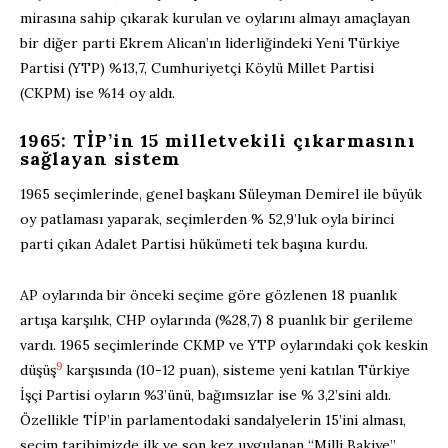
mirasına sahip çıkarak kurulan ve oylarını almayı amaçlayan
bir diğer parti Ekrem Alican’ın liderliğindeki Yeni Türkiye
Partisi (YTP) %13,7, Cumhuriyetçi Köylü Millet Partisi
(CKPM) ise %14 oy aldı.
1965: TİP’in 15 milletvekili çıkarmasını
sağlayan sistem
1965 seçimlerinde, genel başkanı Süleyman Demirel ile büyük
oy patlaması yaparak, seçimlerden % 52,9’luk oyla birinci
parti çıkan Adalet Partisi hükümeti tek başına kurdu.
AP oylarında bir önceki seçime göre gözlenen 18 puanlık
artışa karşılık, CHP oylarında (%28,7) 8 puanlık bir gerileme
vardı. 1965 seçimlerinde CKMP ve YTP oylarındaki çok keskin
9
düşüş
karşısında (10-12 puan), sisteme yeni katılan Türkiye
İşçi Partisi oyların %3’ünü, bağımsızlar ise % 3,2’sini aldı.
Özellikle TİP’in parlamentodaki sandalyelerin 15’ini alması,
seçim tarihimizde ilk ve son kez uygulanan “Milli Bakiye”