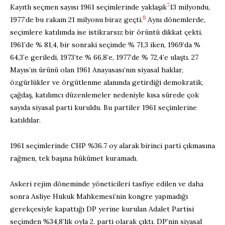
7
Kayıtlı seçmen sayısı 1961 seçimlerinde yaklaşık
13 milyondu,
8
1977’de bu rakam 21 milyonu biraz geçti.
Aynı dönemlerde,
seçimlere katılımda ise istikrarsız bir örüntü dikkat çekti.
1961’de % 81,4, bir sonraki seçimde % 71,3 iken, 1969’da %
64,3’e geriledi, 1973’te % 66,8’e, 1977’de % 72,4’e ulaştı. 27
Mayıs’ın ürünü olan 1961 Anayasası’nın siyasal haklar,
özgürlükler ve örgütlenme alanında getirdiği demokratik,
çağdaş, katılımcı düzenlemeler nedeniyle kısa sürede çok
sayıda siyasal parti kuruldu. Bu partiler 1961 seçimlerine
katıldılar.
1961 seçimlerinde CHP %36.7 oy alarak birinci parti çıkmasına
rağmen, tek başına hükümet kuramadı.
Askeri rejim döneminde yöneticileri tasfiye edilen ve daha
sonra Asliye Hukuk Mahkemesi’nin kongre yapmadığı
gerekçesiyle kapattığı DP yerine kurulan Adalet Partisi
seçimden %34,8’lik oyla 2. parti olarak çıktı. DP’nin siyasal