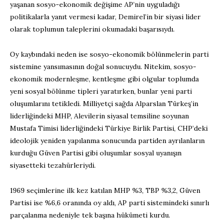
yaşanan sosyo-ekonomik değişime AP’nin uyguladığı
politikalarla yanıt vermesi kadar, Demirel’in bir siyasi lider
olarak toplumun taleplerini okumadaki başarısıydı.
Oy kaybındaki neden ise sosyo-ekonomik bölünmelerin parti
sistemine yansımasının doğal sonucuydu. Nitekim, sosyo-
ekonomik modernleşme, kentleşme gibi olgular toplumda
yeni sosyal bölünme tipleri yaratırken, bunlar yeni parti
oluşumlarını tetikledi. Milliyetçi sağda Alparslan Türkeş’in
liderliğindeki MHP, Alevilerin siyasal temsiline soyunan
Mustafa Timisi liderliğindeki Türkiye Birlik Partisi, CHP’deki
ideolojik yeniden yapılanma sonucunda partiden ayrılanların
kurduğu Güven Partisi gibi oluşumlar sosyal uyanışın
siyasetteki tezahürleriydi.
1969 seçimlerine ilk kez katılan MHP %3, TBP %3,2, Güven
Partisi ise %6,6 oranında oy aldı, AP parti sistemindeki sınırlı
parçalanma nedeniyle tek başına hükümeti kurdu.