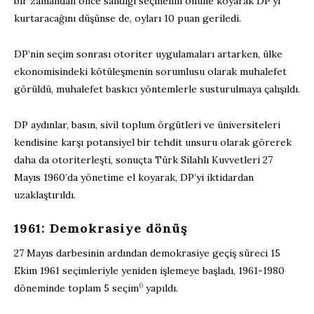
bir zamandan önce sandığı seçmenin önüne koyarak DP’yi
kurtaracağını düşünse de, oyları 10 puan geriledi.
DP’nin seçim sonrası otoriter uygulamaları artarken, ülke
ekonomisindeki kötüleşmenin sorumlusu olarak muhalefet
görüldü, muhalefet baskıcı yöntemlerle susturulmaya çalışıldı.
DP aydınlar, basın, sivil toplum örgütleri ve üniversiteleri
kendisine karşı potansiyel bir tehdit unsuru olarak görerek
daha da otoriterleşti, sonuçta Türk Silahlı Kuvvetleri 27
Mayıs 1960’da yönetime el koyarak, DP’yi iktidardan
uzaklaştırıldı.
1961: Demokrasiye dönüş
27 Mayıs darbesinin ardından demokrasiye geçiş süreci 15
Ekim 1961 seçimleriyle yeniden işlemeye başladı, 1961-1980
6
döneminde toplam 5 seçim
yapıldı.