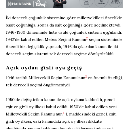
İki dereceli çoğunluk sistemine göre milletvekilleri öncelikle
basit çoğunluğa, sonra da salt çoğunluğa göre seçilmekteydi.
1946-1960 döneminde liste usulü çoğunluk sistemi uygulandı.
2
1942’de kabul edilen Mebus Seçimi Kanunu
seçim sisteminde
önemli bir değişiklik yapmadı, 1946’da çıkarılan kanun ile iki
dereceli seçim sistemi tek dereceli seçime dönüştürüldü.
Açık oydan gizli oya geçiş
3
1946 tarihli Milletvekili Seçim Kanunu’nun
en önemli özelliği,
tek dereceli seçimi öngörmesiydi.
1950’de değiştirilen kanun ile açık oylama kaldırıldı, genel,
eşit ve gizli oy ilkesi kabul edildi. 1950’de kabul edilen yeni
4
Milletvekili Seçim Kanunu’nun
1. maddesindeki genel, eşit,
gizli oy ilkesi, eski kanundaki açık oy ilkesi dikkate
alındığında, seçme hakkının demokratikleşmesi adına çok