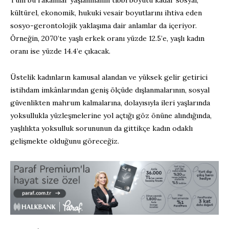
Tüm bu rakamlar yaşlanmanın tıbbi boyutu kadar sosyal,
kültürel, ekonomik, hukuki vesair boyutlarını ihtiva eden
sosyo-gerontolojik yaklaşıma dair anlamlar da içeriyor.
Örneğin, 2070’te yaşlı erkek oranı yüzde 12.5’e, yaşlı kadın
oranı ise yüzde 14.4’e çıkacak.
Üstelik kadınların kamusal alandan ve yüksek gelir getirici
istihdam imkânlarından geniş ölçüde dışlanmalarının, sosyal
güvenlikten mahrum kalmalarına, dolayısıyla ileri yaşlarında
yoksullukla yüzleşmelerine yol açtığı göz önüne alındığında,
yaşlılıkta yoksulluk sorununun da gittikçe kadın odaklı
gelişmekte olduğunu göreceğiz.