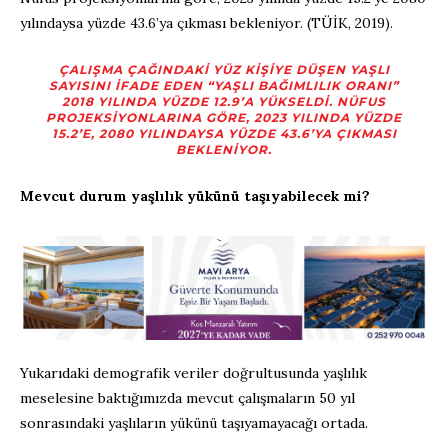
yılındaysa yüzde 43.6’ya çıkması bekleniyor. (TÜİK, 2019).
ÇALIŞMA ÇAĞINDAKI YÜZ KIŞIYE DÜŞEN YAŞLI
SAYISINI IFADE EDEN “YAŞLI BAĞIMLILIK ORANI”
2018 YILINDA YÜZDE 12.9’A YÜKSELDI. NÜFUS
PROJEKSIYONLARINA GÖRE, 2023 YILINDA YÜZDE
15.2’E, 2080 YILINDAYSA YÜZDE 43.6’YA ÇIKMASI
BEKLENIYOR.
Mevcut durum yaşlılık yükünü taşıyabilecek mi?
Yukarıdaki demografik veriler doğrultusunda yaşlılık
meselesine baktığımızda mevcut çalışmaların 50 yıl
sonrasındaki yaşlıların yükünü taşıyamayacağı ortada.