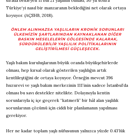
sırada bekleyen 11 bin 21 yaşlının olması, 50 yıl sonra
Türkiye’yi nasıl bir manzaranın beklediğini net olarak ortaya
koyuyor. (AÇSHB, 2018).
ÖNLEM ALINMAZSA YAŞLILARIN KRONIK SORUNLARI
ÜLKEMIZIN ŞARTLARINDAN KAYNAKLANAN DIĞER
BASKIN MESELELERIN GÖLGESINDE KALARAK,
SÜRDÜRÜLEBILIR YAŞLILIK POLITIKALARININ
GELIŞTIRILMESI GÜÇLEŞECEK.
Yaşlı bakım kuruluşlarının büyük oranda büyükşehirlerde
olması, hep kırsal olarak gösterilen yaşlılığın artık
kentlileştiğini de ortaya koyuyor. Örneğin mevcut 396
huzurevi ve yaşlı bakım merkezinin 111’inin sadece İstanbul’da
olması bu savı destekler nitelikte. Dolayısıyla kentin
sorunlarıyla iç içe geçerek “katmerli” bir hâl alan yaşlılık
sorunlarının çözümü için ciddi bir planlamanın yapılması
gerekiyor.
Her ne kadar toplam yaşlı nüfusunun yalnızca yüzde 0.43’lük