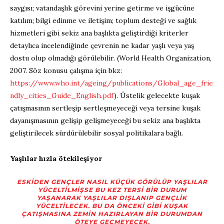
saygısı; vatandaşlık görevini yerine getirme ve işgücüne
katılım; bilgi edinme ve iletişim; toplum desteği ve sağlık
hizmetleri gibi sekiz ana başlıkta geliştirdiği kriterler
detaylıca incelendiğinde çevrenin ne kadar yaşlı veya yaş
dostu olup olmadığı görülebilir. (World Health Organization,
2007. Söz konusu çalışma için bkz:
https://www.who.int/ageing/publications/Global_age_frie
ndly_cities_Guide_English.pdf
). Üstelik gelecekte kuşak
çatışmasının sertleşip sertleşmeyeceği veya tersine kuşak
dayanışmasının gelişip gelişmeyeceği bu sekiz ana başlıkta
geliştirilecek sürdürülebilir sosyal politikalara bağlı.
Yaşlılar hızla ötekileşiyor
ESKIDEN GENÇLER NASIL KÜÇÜK GÖRÜLÜP YAŞLILAR
YÜCELTILMIŞSE BU KEZ TERSI BIR DURUM
YAŞANARAK YAŞLILAR DIŞLANIP GENÇLIK
YÜCELTILECEK. BU DA ÖNCEKI GIBI KUŞAK
ÇATIŞMASINA ZEMIN HAZIRLAYAN BIR DURUMDAN
ÖTEYE GEÇMEYECEK.