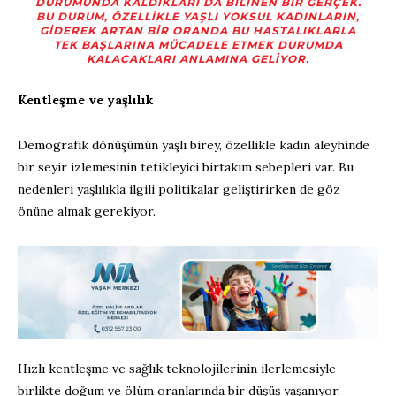
DURUMUNDA KALDIKLARI DA BILINEN BIR GERÇEK.
BU DURUM, ÖZELLIKLE YAŞLI YOKSUL KADINLARIN,
GIDEREK ARTAN BIR ORANDA BU HASTALIKLARLA
TEK BAŞLARINA MÜCADELE ETMEK DURUMDA
KALACAKLARI ANLAMINA GELIYOR.
Kentleşme ve yaşlılık
Demografik dönüşümün yaşlı birey, özellikle kadın aleyhinde
bir seyir izlemesinin tetikleyici birtakım sebepleri var. Bu
nedenleri yaşlılıkla ilgili politikalar geliştirirken de göz
önüne almak gerekiyor.
Hızlı kentleşme ve sağlık teknolojilerinin ilerlemesiyle
birlikte doğum ve ölüm oranlarında bir düşüş yaşanıyor.