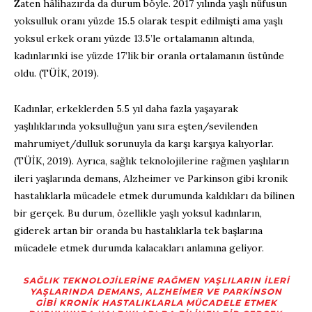
Zaten hâlihazırda da durum böyle. 2017 yılında yaşlı nüfusun
yoksulluk oranı yüzde 15.5 olarak tespit edilmişti ama yaşlı
yoksul erkek oranı yüzde 13.5’le ortalamanın altında,
kadınlarınki ise yüzde 17’lik bir oranla ortalamanın üstünde
oldu. (TÜİK, 2019).
Kadınlar, erkeklerden 5.5 yıl daha fazla yaşayarak
yaşlılıklarında yoksulluğun yanı sıra eşten/sevilenden
mahrumiyet/dulluk sorunuyla da karşı karşıya kalıyorlar.
(TÜİK, 2019). Ayrıca, sağlık teknolojilerine rağmen yaşlıların
ileri yaşlarında demans, Alzheimer ve Parkinson gibi kronik
hastalıklarla mücadele etmek durumunda kaldıkları da bilinen
bir gerçek. Bu durum, özellikle yaşlı yoksul kadınların,
giderek artan bir oranda bu hastalıklarla tek başlarına
mücadele etmek durumda kalacakları anlamına geliyor.
SAĞLIK TEKNOLOJILERINE RAĞMEN YAŞLILARIN ILERI
YAŞLARINDA DEMANS, ALZHEIMER VE PARKINSON
GIBI KRONIK HASTALIKLARLA MÜCADELE ETMEK