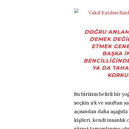
DOĞRU ANLAMI
DEMEK DEĞI
ETMEK GENE
BAŞKA 
BENCILLIĞIND
YA DA TAHA
KORKU
Bu birikim belirli bir y
seçkin ırk ve sınıftan s
açısından daha aşağıda 
kişileri, kendi insanlık
süreci tamamlanmış olu