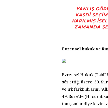
YANLIŞ GÖR
KASDI SEÇIM
KAPILMIŞ ISE
ZAMANDA ŞEF
Evrensel hukuk ve Ku
Evrensel Hukuk (Tabiî H
söz ettiği üzere, 30. Su
ve ırk farklılıklarını “
49. Sure’de (Hucurat Sure
tanışsınlar diye kavim v