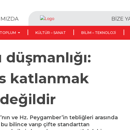
BİZE 
IMIZDA
TOPLUM
KÜLTÜR – SANAT
BILIM – TEKNOLOJI
 düşmanlığı:
ns katlanmak
değildir
a’nın ve Hz. Peygamber’in tebliğleri arasında
, bu bilince varıp çifte standarttan