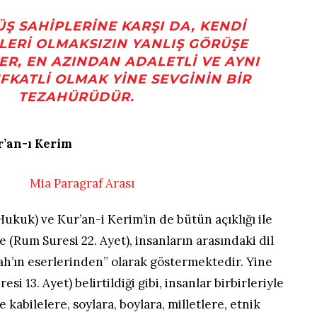
ÜŞ SAHIPLERINE KARŞI DA, KENDI
LERI OLMAKSIZIN YANLIŞ GÖRÜŞE
LER, EN AZINDAN ADALETLI VE AYNI
KATLI OLMAK YINE SEVGININ BIR
TEZAHÜRÜDÜR.
r’an-ı Kerim
ukuk) ve Kur’an-i Kerim’in de bütün açıklığı ile
re (Rum Suresi 22. Ayet), insanların arasındaki dil
Allah’ın eserlerinden” olarak göstermektedir. Yine
si 13. Ayet) belirtildiği gibi, insanlar birbirleriyle
e kabilelere, soylara, boylara, milletlere, etnik