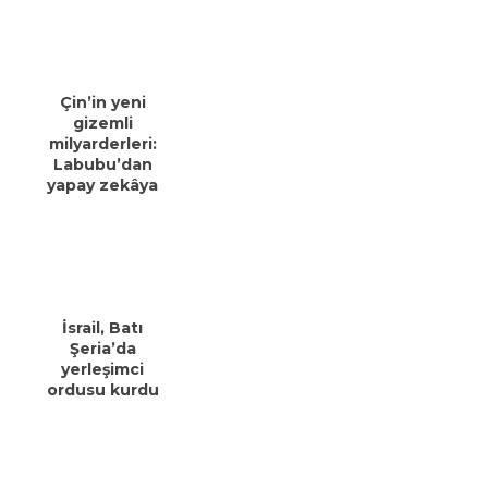
Çin’in yeni
gizemli
milyarderleri:
Labubu’dan
yapay zekâya
İsrail, Batı
Şeria’da
yerleşimci
ordusu kurdu