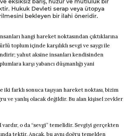
ve eksiksiz barış, huzur ve mutluluk bir
ktir. Hukuk Devleti serap veya ütopya
rilmesini bekleyen bir ilahi öneridir.
 insanları hangi hareket noktasından çıktıklarına
ürlü toplum içinde karşılıklı sevgi ve saygı ile
ndirir; yahut aksine insanları kendisinden
oplumlara karşı yabancı düşmanlığı yani
le iki farklı sonuca taşıyan hareket noktası, bizim
u ve yanlış olacak değildir. Bu alan kişisel zevkler
 vardır, o da “sevgi” temelidir. Sevgiyi gerçekten
slında tektir. Ancak, bu aynı doğru temelden