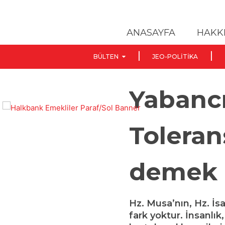
ANASAYFA
HAKK
BÜLTEN
JEO-POLITIKA
Yabancı
Tolera
demek 
Hz. Musa’nın, Hz. İs
fark yoktur. İnsanlık