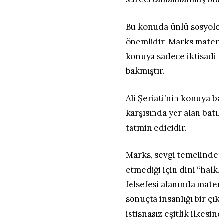
Bu konuda ünlü sosyolog 
önemlidir. Marks materya
konuya sadece iktisadi
bakmıştır.
Ali Şeriati’nin konuya b
karşısında yer alan batıl
tatmin edicidir.
Marks, sevgi temelinde
etmediği için dini “halk
felsefesi alanında mat
sonuçta insanlığı bir ç
istisnasız eşitlik ilkes