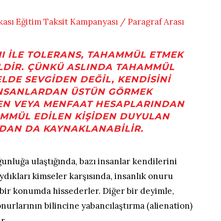
 ILE TOLERANS, TAHAMMÜL ETMEK
LDIR. ÇÜNKÜ ASLINDA TAHAMMÜL
LDE SEVGIDEN DEĞIL, KENDISINI
INSANLARDAN ÜSTÜN GÖRMEK
EN VEYA MENFAAT HESAPLARINDAN
MMÜL EDILEN KIŞIDEN DUYULAN
DAN DA KAYNAKLANABILIR.
oğunluğa ulaştığında, bazı insanlar kendilerini
aydıkları kimseler karşısında, insanlık onuru
bir konumda hissederler. Diğer bir deyimle,
 onurlarının bilincine yabancılaştırma (alienation)
r.