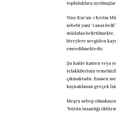
topluluklara ayrılmışlar
Yine Kur’an-ı Kerim Müm
sebebi yani “casus bel
müdafaa belirtilmekte,
bireylere sevgiden kay
emredilmektedir.
Şu halde kasten veya yet
telakkilerinin temelsiz
çıkmaktadır. Esasen me
kaynaklanan gerçek İsla
Meşru sebep olmaksızın 
“bütün insanlığı öldürmü