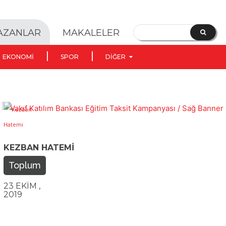
YAZANLAR
MAKALELER
EKONOMI
SPOR
DIĞER
KEZBAN HATEMI
Toplum
23 EKIM ,
2019