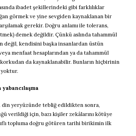
ında ibadet şekillerindeki gibi farklılıklar
lağan görmek ve yine sevgiden kaynaklanan bir
karşılamak gerekir. Doğru anlamı ile tolerans,
tmek) demek değildir. Çünkü aslında tahammül
 değil, kendisini başka insanlardan üstün
 veya menfaat hesaplarından ya da tahammül
korkudan da kaynaklanabilir. Bunların hiçbirinin
i yoktur.
ta yabancılaşma
 din yeryüzünde tebliğ edildikten sonra,
ü verildiği için, bazı kişiler zekâlarını kötüye
nıflı topluma doğru götüren tarihi birikimin ilk