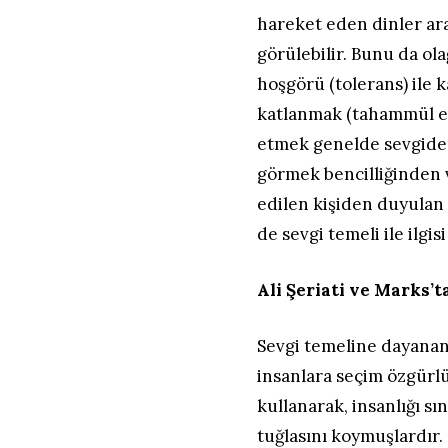
hareket eden dinler aras
görülebilir. Bunu da o
hoşgörü (tolerans) ile 
katlanmak (tahammül e
etmek genelde sevgiden
görmek bencilliğinden
edilen kişiden duyulan 
de sevgi temeli ile ilgis
Ali Şeriati ve Marks’
Sevgi temeline dayanan
insanlara seçim özgürlüğ
kullanarak, insanlığı sı
tuğlasını koymuşlardır.