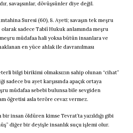
dır, savaşsınlar, dövüşsünler diye değil.
tahina Suresi (60), 8. Ayeti; savaşın tek meşru
li” olarak sadece Tabiî Hukuk anlamında meşru
 meşru müdafaa hali yoksa bütün insanlara ve
naklanan en yüce ahlak ile davranılması
erli bilgi birikimi olmaksızın sahip olunan “cihat”
liği sadece bu ayet karşısında apaçık ortaya
şru müdafaa sebebi bulunsa bile sevgiden
m öğretisi asla teröre cevaz vermez.
bir insan öldüren kimse Tevrat’ta yazıldığı gibi
ş” diğer bir deyişle insanlık suçu işlemi olur.