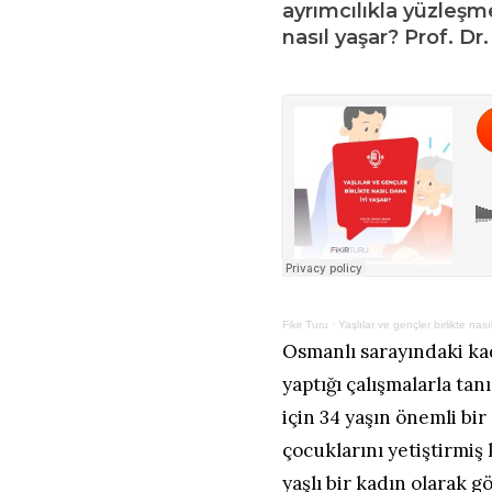
ayrımcılıkla yüzleşme
nasıl yaşar? Prof. D
Fikir Turu
·
Yaşlılar ve gençler birlikte nas
Osmanlı sarayındaki ka
yaptığı çalışmalarla tan
için 34 yaşın önemli b
çocuklarını yetiştirmiş 
yaşlı bir kadın olarak 