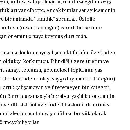
enç nüfusa sahip olmanın, o nüfusa eğitim ve iş
rlukları var elbette. Ancak bunlar sanayileşmenin
e bir anlamda “tanıdık” sorunlar. Üstelik
 nüfusu (insan kaynağını) yararlı bir şekilde
için önemini ortaya koymuş durumda.
usu ise kalkınmayı çalışan aktif nüfus üzerinden
n oldukça korkutucu. Bilindiği üzere üretim ve
n sanayi toplumu, geleneksel toplumun yaş
be birikiminden dolayı saygı duyulan bir kategori)
iş, artık çalışamayan ve üretemeyen bir kategori
n ömrün uzamasıyla beraber yaşlılık döneminin
üvenlik sistemi üzerindeki baskının da artması
alizler bu açıdan yaşlı nüfusu bir yük olarak
örmeyebiliyorlar.