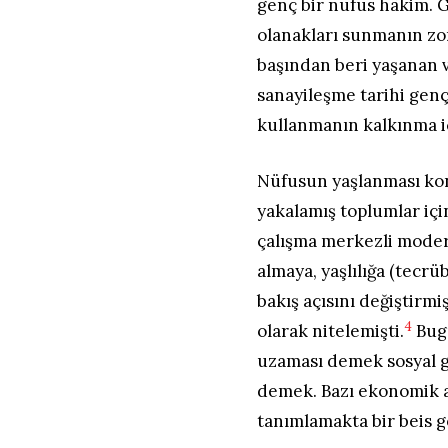
genç bir nüfus hâkim. G
olanakları sunmanın zo
başından beri yaşanan v
sanayileşme tarihi genç
kullanmanın kalkınma 
Nüfusun yaşlanması kon
yakalamış toplumlar içi
çalışma merkezli moder
almaya, yaşlılığa (tecrü
bakış açısını değiştirm
4
olarak nitelemişti.
Bugü
uzaması demek sosyal g
demek. Bazı ekonomik an
tanımlamakta bir beis g