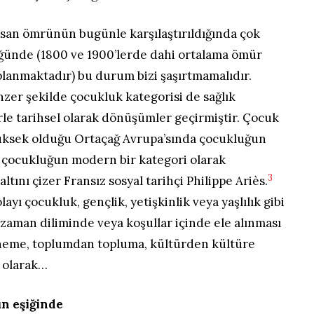
an ömrünün bugünle karşılaştırıldığında çok
ğünde (1800 ve 1900’lerde dahi ortalama ömür
planmaktadır) bu durum bizi şaşırtmamalıdır.
enzer şekilde çocukluk kategorisi de sağlık
rle tarihsel olarak dönüşümler geçirmiştir. Çocuk
üksek olduğu Ortaçağ Avrupa’sında çocukluğun
 çocukluğun modern bir kategori olarak
3
ltını çizer Fransız sosyal tarihçi Philippe Ariès.
yı çocukluk, gençlik, yetişkinlik veya yaşlılık gibi
r zaman diliminde veya koşullar içinde ele alınması
eme, toplumdan topluma, kültürden kültüre
r olarak…
n eşiğinde