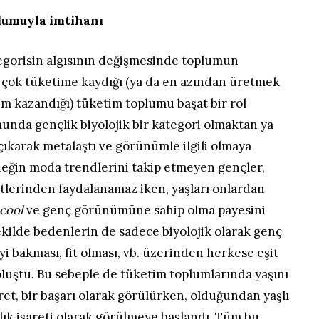
plumuyla imtihanı
tegorisin algısının değişmesinde toplumun
çok tüketime kaydığı (ya da en azından üretmek
m kazandığı) tüketim toplumu başat bir rol
unda gençlik biyolojik bir kategori olmaktan ya
 çıkarak metalaştı ve görünümle ilgili olmaya
eğin moda trendlerini takip etmeyen gençler,
lerinden faydalanamaz iken, yaşları onlardan
cool
ve genç görünümüne sahip olma payesini
ekilde bedenlerin de sadece biyolojik olarak genç
yi bakması, fit olması, vb. üzerinden herkese eşit
luştu. Bu sebeple de tüketim toplumlarında yaşını
t, bir başarı olarak görülürken, olduğundan yaşlı
lık işareti olarak görülmeye başlandı. Tüm bu