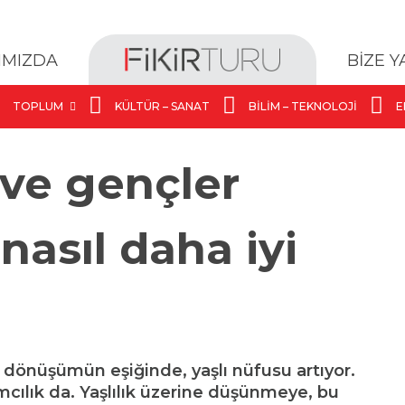
BİZE 
IMIZDA
TOPLUM
KÜLTÜR – SANAT
BILIM – TEKNOLOJI
E
r ve gençler
 nasıl daha iyi
 dönüşümün eşiğinde, yaşlı nüfusu artıyor.
ımcılık da. Yaşlılık üzerine düşünmeye, bu