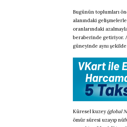
Bugünün toplumları öne
alanındaki gelişmelerl
oranlarındaki azalmayl
beraberinde getiriyor.
güneyinde aynı şekilde
Küresel kuzey
(global 
ömür süresi uzayıp nüf