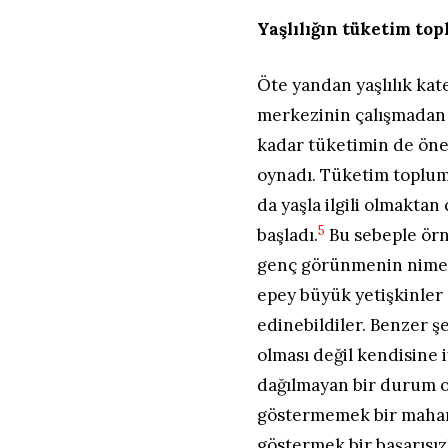
Yaşlılığın tüketim to
Öte yandan yaşlılık ka
merkezinin çalışmadan 
kadar tüketimin de öne
oynadı. Tüketim toplum
da yaşla ilgili olmaktan
5
başladı.
Bu sebeple örn
genç görünmenin nimet
epey büyük yetişkinler
edinebildiler. Benzer ş
olması değil kendisine i
dağılmayan bir durum o
göstermemek bir mahare
göstermek bir başarısız