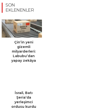
SON
EKLENENLER
Çin’in yeni
gizemli
milyarderleri:
Labubu’dan
yapay zekâya
İsrail, Batı
Şeria’da
yerleşimci
ordusu kurdu