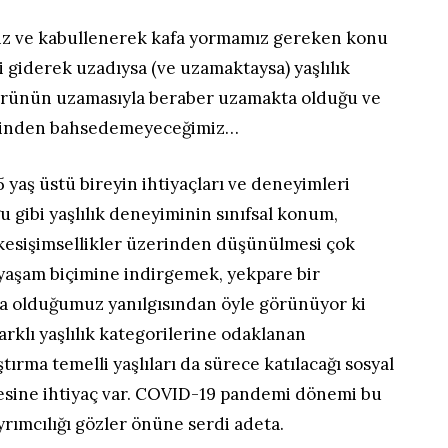
iz ve kabullenerek kafa yormamız gereken konu
i giderek uzadıysa (ve uzamaktaysa) yaşlılık
rünün uzamasıyla beraber uzamakta olduğu ve
yiminden bahsedemeyeceğimiz…
5 yaş üstü bireyin ihtiyaçları ve deneyimleri
u gibi yaşlılık deneyiminin sınıfsal konum,
 kesişimsellikler üzerinden düşünülmesi çok
ir yaşam biçimine indirgemek, yekpare bir
ıya olduğumuz yanılgısından öyle görünüyor ki
arklı yaşlılık kategorilerine odaklanan
tırma temelli yaşlıları da sürece katılacağı sosyal
lmesine ihtiyaç var. COVID-19 pandemi dönemi bu
ayrımcılığı gözler önüne serdi adeta.