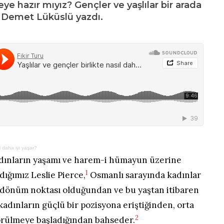
ye hazır mıyız? Gençler ve yaşlılar bir arada
r. Demet Lüküslü yazdı.
ıl daha iyi yaşar?
dınların yaşamı ve harem-i hümayun üzerine
1
ıdığımız Leslie Pierce,
Osmanlı sarayında kadınlar
ir dönüm noktası olduğundan ve bu yaştan itibaren
kadınların güçlü bir pozisyona eriştiğinden, orta
2
görülmeye başladığından bahseder.