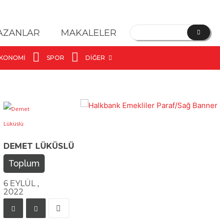
YAZANLAR
MAKALELER
KONOMI
SPOR
DIĞER
DEMET LÜKÜSLÜ
Toplum
6 EYLÜL ,
2022