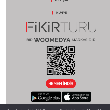
İLETİŞİM
KÜNYE
WOOMEDYA
BİR
MARKASIDIR
HEMEN İNDİR
/fikirturu