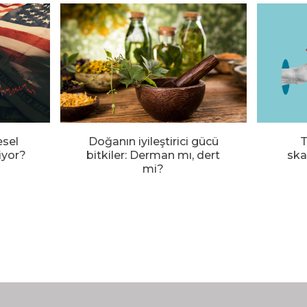
esel
Doğanın iyileştirici gücü
T
iyor?
bitkiler: Derman mı, dert
ska
mi?