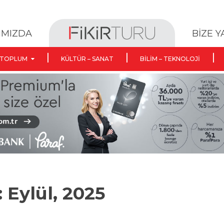
BİZE 
IMIZDA
TOPLUM
KÜLTÜR – SANAT
BILIM – TEKNOLOJI
: Eylül, 2025