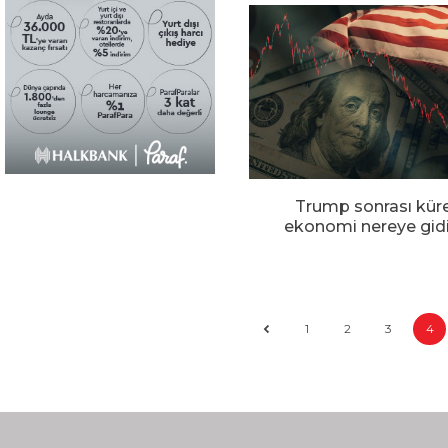
Trump sonrası kür
ekonomi nereye gid
1
2
3
4