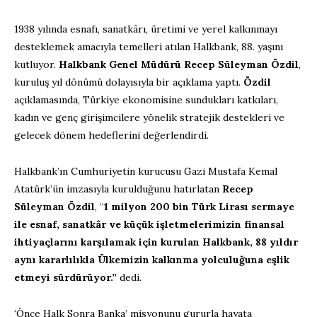
1938 yılında esnafı, sanatkârı, üretimi ve yerel kalkınmayı
desteklemek amacıyla temelleri atılan Halkbank, 88. yaşını
kutluyor.
Halkbank Genel Müdürü Recep Süleyman Özdil
,
kuruluş yıl dönümü dolayısıyla bir açıklama yaptı.
Özdil
açıklamasında, Türkiye ekonomisine sundukları katkıları,
kadın ve genç girişimcilere yönelik stratejik destekleri ve
gelecek dönem hedeflerini değerlendirdi.
Halkbank’ın Cumhuriyetin kurucusu Gazi Mustafa Kemal
Atatürk’ün imzasıyla kurulduğunu hatırlatan
Recep
Süleyman Özdil
, “
1 milyon 200 bin Türk Lirası sermaye
ile esnaf, sanatkâr ve küçük işletmelerimizin finansal
ihtiyaçlarını karşılamak için kurulan Halkbank, 88 yıldır
aynı kararlılıkla Ülkemizin kalkınma yolculuğuna eşlik
etmeyi sürdürüyor.”
dedi.
‘Önce Halk Sonra Banka’ misyonunu gururla hayata