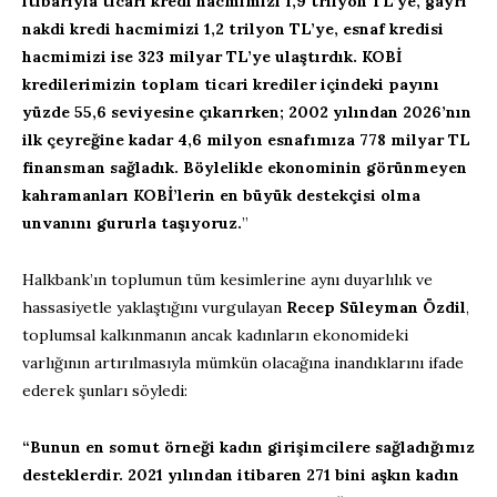
itibarıyla ticari kredi hacmimizi 1,9 trilyon TL’ye, gayri
nakdi kredi hacmimizi 1,2 trilyon TL’ye, esnaf kredisi
hacmimizi ise 323 milyar TL’ye ulaştırdık. KOBİ
kredilerimizin toplam ticari krediler içindeki payını
yüzde 55,6 seviyesine çıkarırken; 2002 yılından 2026’nın
ilk çeyreğine kadar 4,6 milyon esnafımıza 778 milyar TL
finansman sağladık. Böylelikle ekonominin görünmeyen
kahramanları KOBİ’lerin en büyük destekçisi olma
unvanını gururla taşıyoruz.
”
Halkbank’ın toplumun tüm kesimlerine aynı duyarlılık ve
hassasiyetle yaklaştığını vurgulayan
Recep Süleyman
Özdil
,
toplumsal kalkınmanın ancak kadınların ekonomideki
varlığının artırılmasıyla mümkün olacağına inandıklarını ifade
ederek şunları söyledi:
“Bunun en somut örneği kadın girişimcilere sağladığımız
desteklerdir.
2021 yılından itibaren 271 bini aşkın kadın