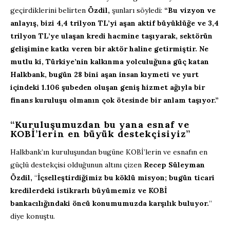
geçirdiklerini belirten
Özdil,
şunları söyledi:
“Bu vizyon ve
anlayış, bizi 4,4 trilyon TL’yi aşan aktif büyüklüğe ve 3,4
trilyon TL’ye ulaşan kredi hacmine taşıyarak, sektörün
gelişimine katkı veren bir aktör haline getirmiştir. Ne
mutlu ki, Türkiye’nin kalkınma yolculuğuna güç katan
Halkbank, bugün 28 bini aşan insan kıymeti ve yurt
içindeki 1.106 şubeden oluşan geniş hizmet ağıyla bir
finans kuruluşu olmanın çok ötesinde bir anlam taşıyor.”
“Kuruluşumuzdan bu yana esnaf ve
KOBİ’lerin en büyük destekçisiyiz”
Halkbank’ın kuruluşundan bugüne KOBİ’lerin ve esnafın en
güçlü destekçisi olduğunun altını çizen
Recep Süleyman
Özdil,
“
İçselleştirdiğimiz bu köklü misyon; bugün ticari
kredilerdeki istikrarlı büyümemiz ve KOBİ
bankacılığındaki öncü konumumuzda karşılık buluyor.
”
diye konuştu.