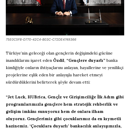
75E0C5F8-D770-42C4-B03C-C72DE4749366
Türkiye’nin geleceği olan gençlerin değişimdeki gücüne
inandıklarını işaret eden
Özdil
,
“Gençlere duyarlı”
banka
kimliğiyle onların ihtiyaçlarını anlayan, hayallerine ve yenilikçi
projelerine eşlik eden bir anlayışla hareket etmeyi
sürdürdüklerini belirterek şöyle devam etti:
“Jet Luck, HUBrica, Gençİz ve Girişimciliğe İlk Adım gibi
programlarımızla gençlere hem stratejik rehberlik ve
gelişim imkânı sunuyoruz hem de onlara ilham
oluyoruz. Gençlerimiz gibi çocuklarımız da en kıymetli
hazinemiz. ‘Çocuklara duyarlı’ bankacılık anlayışımızla,