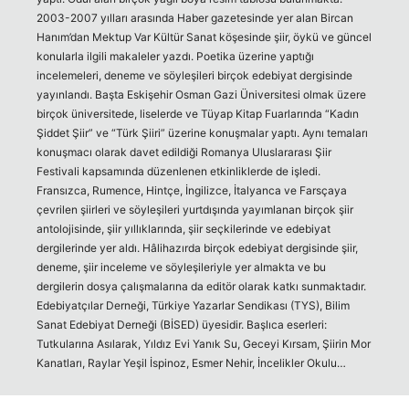
2003-2007 yılları arasında Haber gazetesinde yer alan Bircan
Hanım’dan Mektup Var Kültür Sanat köşesinde şiir, öykü ve güncel
konularla ilgili makaleler yazdı. Poetika üzerine yaptığı
incelemeleri, deneme ve söyleşileri birçok edebiyat dergisinde
yayınlandı. Başta Eskişehir Osman Gazi Üniversitesi olmak üzere
birçok üniversitede, liselerde ve Tüyap Kitap Fuarlarında “Kadın
Şiddet Şiir” ve “Türk Şiiri” üzerine konuşmalar yaptı. Aynı temaları
konuşmacı olarak davet edildiği Romanya Uluslararası Şiir
Festivali kapsamında düzenlenen etkinliklerde de işledi.
Fransızca, Rumence, Hintçe, İngilizce, İtalyanca ve Farsçaya
çevrilen şiirleri ve söyleşileri yurtdışında yayımlanan birçok şiir
antolojisinde, şiir yıllıklarında, şiir seçkilerinde ve edebiyat
dergilerinde yer aldı. Hâlihazırda birçok edebiyat dergisinde şiir,
deneme, şiir inceleme ve söyleşileriyle yer almakta ve bu
dergilerin dosya çalışmalarına da editör olarak katkı sunmaktadır.
Edebiyatçılar Derneği, Türkiye Yazarlar Sendikası (TYS), Bilim
Sanat Edebiyat Derneği (BİSED) üyesidir. Başlıca eserleri:
Tutkularına Asılarak, Yıldız Evi Yanık Su, Geceyi Kırsam, Şiirin Mor
Kanatları, Raylar Yeşil İspinoz, Esmer Nehir, İncelikler Okulu…