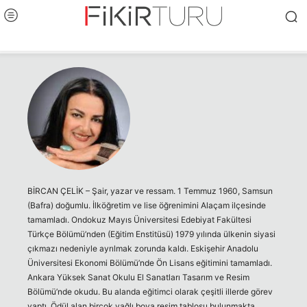
BİRCAN ÇELİK – Şair, yazar ve ressam. 1 Temmuz 1960, Samsun
(Bafra) doğumlu. İlköğretim ve lise öğrenimini Alaçam ilçesinde
tamamladı. Ondokuz Mayıs Üniversitesi Edebiyat Fakültesi
Türkçe Bölümü’nden (Eğitim Enstitüsü) 1979 yılında ülkenin siyasi
çıkmazı nedeniyle ayrılmak zorunda kaldı. Eskişehir Anadolu
Üniversitesi Ekonomi Bölümü’nde Ön Lisans eğitimini tamamladı.
Ankara Yüksek Sanat Okulu El Sanatları Tasarım ve Resim
Bölümü’nde okudu. Bu alanda eğitimci olarak çeşitli illerde görev
yaptı. Ödül alan birçok yağlı boya resim tablosu bulunmakta.