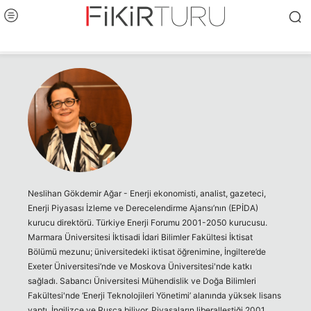
Neslihan Gökdemir Ağar - Enerji ekonomisti, analist, gazeteci,
Enerji Piyasası İzleme ve Derecelendirme Ajansı’nın (EPİDA)
kurucu direktörü. Türkiye Enerji Forumu 2001-2050 kurucusu.
Marmara Üniversitesi İktisadi İdari Bilimler Fakültesi İktisat
Bölümü mezunu; üniversitedeki iktisat öğrenimine, İngiltere’de
Exeter Üniversitesi’nde ve Moskova Üniversitesi'nde katkı
sağladı. Sabancı Üniversitesi Mühendislik ve Doğa Bilimleri
Fakültesi'nde ‘Enerji Teknolojileri Yönetimi’ alanında yüksek lisans
yaptı. İngilizce ve Rusça biliyor. Piyasaların liberalleştiği 2001