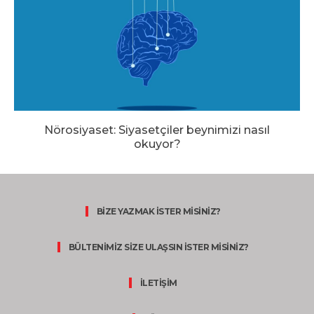
Nörosiyaset: Siyasetçiler beynimizi nasıl
okuyor?
BİZE YAZMAK İSTER MİSİNİZ?
BÜLTENİMİZ SİZE ULAŞSIN İSTER MİSİNİZ?
İLETİŞİM