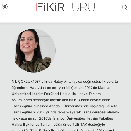
NİL ÇOKLUK1987 yılında Hatay Antakya’da doğmuştur. İlk ve orta
öğrenimini Hatay’da tamamlayan Nil Çokluk, 2012’de Marmara
Üniversitesi İletişim Fakültesi Halkla İlişkiler ve Tanıtım
bölümünden dereceyle mezun olmuştur. Burada devam eden
lisans eğitimi sırasında Anadolu Üniversitesinde başladığı Felsefe
lisans eğitimini 2014 yılında tamamlayarak lisans derecesi almaya
hak kazanmıştır. 2016’da İstanbul Üniversitesi İletişim Fakültesi
Halkla İlişkiler ve Tanıtım bölümünde TÜBİTAK desteğiyle
hazırladığı “Kitle Psikolojisi ve Yönetimi Bağlamında 2014 Yerel