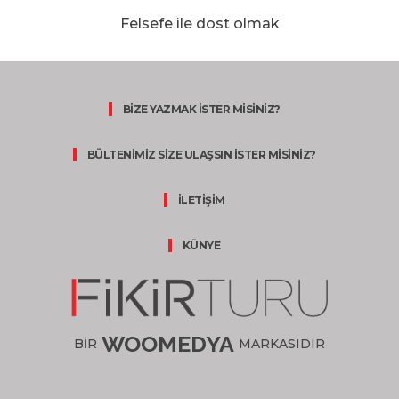
Felsefe ile dost olmak
BİZE YAZMAK İSTER MİSİNİZ?
BÜLTENİMİZ SİZE ULAŞSIN İSTER MİSİNİZ?
İLETİŞİM
KÜNYE
WOOMEDYA
BİR
MARKASIDIR