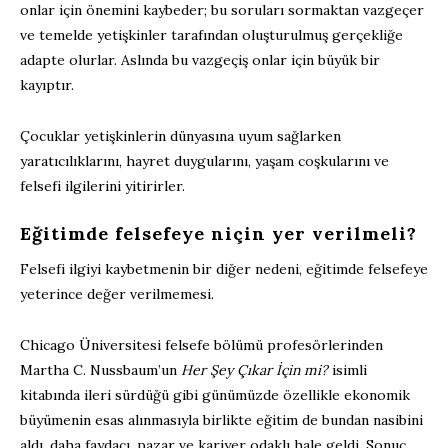
onlar için önemini kaybeder; bu soruları sormaktan vazgeçer
ve temelde yetişkinler tarafından oluşturulmuş gerçekliğe
adapte olurlar. Aslında bu vazgeçiş onlar için büyük bir
kayıptır.
Çocuklar yetişkinlerin dünyasına uyum sağlarken
yaratıcılıklarını, hayret duygularını, yaşam coşkularını ve
felsefi ilgilerini yitirirler.
Eğitimde felsefeye niçin yer verilmeli?
Felsefi ilgiyi kaybetmenin bir diğer nedeni, eğitimde felsefeye
yeterince değer verilmemesi.
Chicago Üniversitesi felsefe bölümü profesörlerinden
Martha C. Nussbaum’un
Her Şey Çıkar İçin mi?
isimli
kitabında ileri sürdüğü gibi günümüzde özellikle ekonomik
büyümenin esas alınmasıyla birlikte eğitim de bundan nasibini
aldı, daha faydacı, pazar ve kariyer odaklı hale geldi. Sonuç