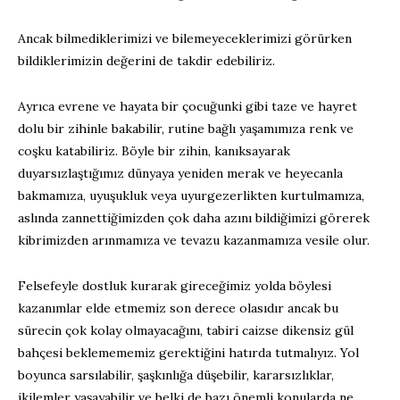
Ancak bilmediklerimizi ve bilemeyeceklerimizi görürken
bildiklerimizin değerini de takdir edebiliriz.
Ayrıca evrene ve hayata bir çocuğunki gibi taze ve hayret
dolu bir zihinle bakabilir, rutine bağlı yaşamımıza renk ve
coşku katabiliriz. Böyle bir zihin, kanıksayarak
duyarsızlaştığımız dünyaya yeniden merak ve heyecanla
bakmamıza, uyuşukluk veya uyurgezerlikten kurtulmamıza,
aslında zannettiğimizden çok daha azını bildiğimizi görerek
kibrimizden arınmamıza ve tevazu kazanmamıza vesile olur.
Felsefeyle dostluk kurarak gireceğimiz yolda böylesi
kazanımlar elde etmemiz son derece olasıdır ancak bu
sürecin çok kolay olmayacağını, tabiri caizse dikensiz gül
bahçesi beklemememiz gerektiğini hatırda tutmalıyız. Yol
boyunca sarsılabilir, şaşkınlığa düşebilir, kararsızlıklar,
ikilemler yaşayabilir ve belki de bazı önemli konularda ne