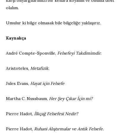
karşı önyargılarımızı bir kenara koyalım ve onunla dost
olalım.
Umulur ki bilge olmasak bile bilgeliğe yaklaşırız.
Kaynakça
André Compte-Sponville,
Felsefeyi Takdimimdir.
Aristoteles,
Metafizik
.
Jules Evans,
Hayat için Felsefe
Martha C. Nussbaum,
Her Şey Çıkar İçin mi?
Pierre Hadot,
İlkçağ Felsefesi Nedir?
Pierre Hadot,
Ruhani Alıştırmalar ve Antik Felsefe.