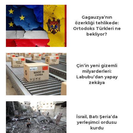
Gagauzya’nın
özerkliği tehlikede:
Ortodoks Türkleri ne
bekliyor?
Çin’in yeni gizemli
milyarderleri:
Labubu’dan yapay
zekâya
İsrail, Batı Şeria’da
yerleşimci ordusu
kurdu