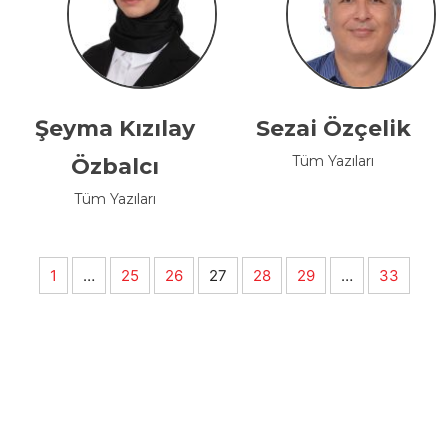
Şeyma Kızılay
Sezai Özçelik
Tüm Yazıları
Özbalcı
Tüm Yazıları
1
…
25
26
27
28
29
…
33