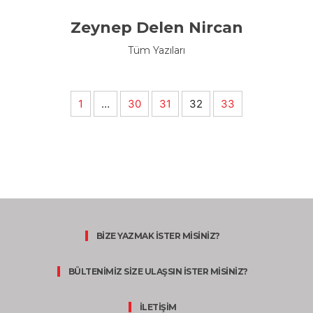
Zeynep Delen Nircan
Tüm Yazıları
1
…
30
31
32
33
BİZE YAZMAK İSTER MİSİNİZ?
BÜLTENİMİZ SİZE ULAŞSIN İSTER MİSİNİZ?
İLETİŞİM