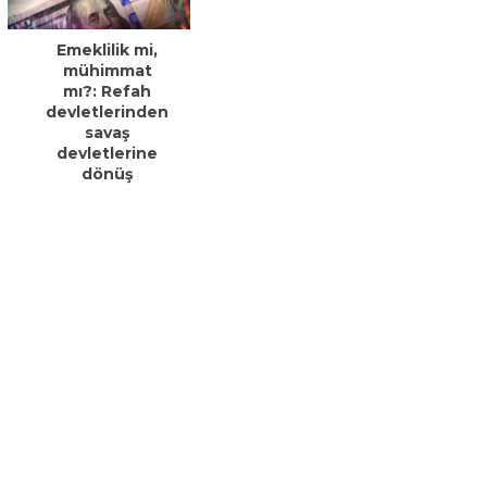
Emeklilik mi,
mühimmat
mı?: Refah
devletlerinden
savaş
devletlerine
dönüş