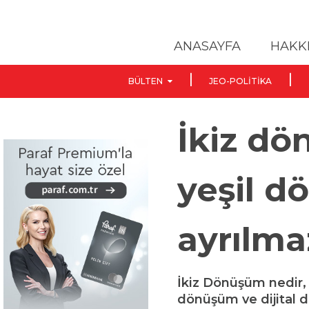
ANASAYFA
HAKK
BÜLTEN
JEO-POLITIKA
İkiz dö
yeşil 
ayrılmaz
İkiz Dönüşüm nedir, 
dönüşüm ve dijital d