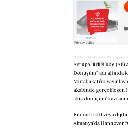
Fikir Turu
·
İkiz dönüşüm: Dijital ve yeşil 
Avrupa Birliği’nde (AB) a
Dönüşüm” adı altında k
Mutabakatı’nı yayınlaya
akabinde gerçekleşen hı
‘ikiz dönüşüm’ kavramın
Endüstri 4.0 veya dijita
Almanya’da Hannover fu