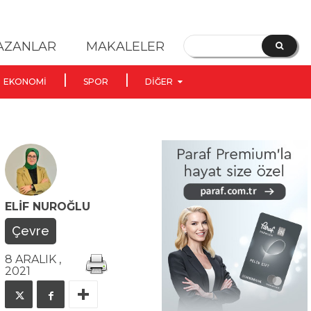
YAZANLAR
MAKALELER
EKONOMI
SPOR
DIĞER
ELIF NUROĞLU
Çevre
8 ARALIK ,
2021