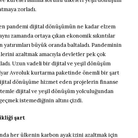
i ve küresel ısınma sorunu ülkeleri yeşil dönüşüm
tmaya zorladı.
ren pandemi dijital dönüşümün ne kadar elzem
aynı zamanda ortaya çıkan ekonomik sıkıntılar
n yatırımları büyük oranda baltaladı. Pandeminin
lerini azaltmak amacıyla devletler pek çok
ladı. Uzun vadeli bir dijital ve yeşil dönüşüm
lyar Avroluk kurtarma paketinde önemli bir şart
dijital dönüşüme hizmet eden projelerin finanse
ntemle dijital ve yeşil dönüşüm yolculuğundan
çmek istemediğinin altını çizdi.
kliği şart
nda her ülkenin karbon ayak izini azaltmak için