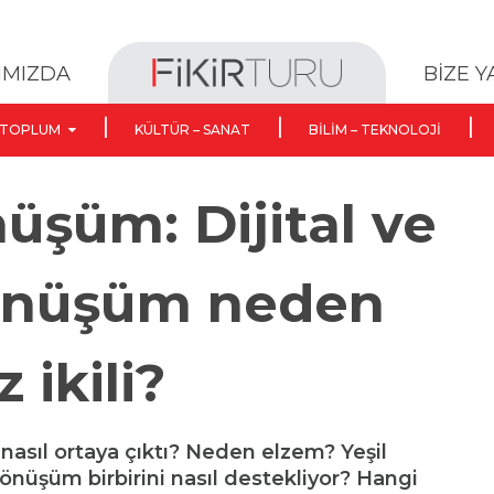
BİZE 
IMIZDA
TOPLUM
KÜLTÜR – SANAT
BILIM – TEKNOLOJI
nüşüm: Dijital ve
dönüşüm neden
 ikili?
nasıl ortaya çıktı? Neden elzem? Yeşil
önüşüm birbirini nasıl destekliyor? Hangi