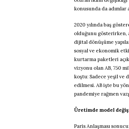
oturan iklim değişikliğ
konusunda da adımlar a
2020 yılında baş göste
olduğunu gösterirken, 
dijital dönüşüme yapıla
sosyal ve ekonomik etki
kurtarma paketleri açık
vizyonu olan AB, 750 mi
koştu: Sadece yeşil ve 
edilmesi. AB işte bu yö
pandemiye rağmen vazge
Üretimde model değişi
Paris Anlaşması sonucu