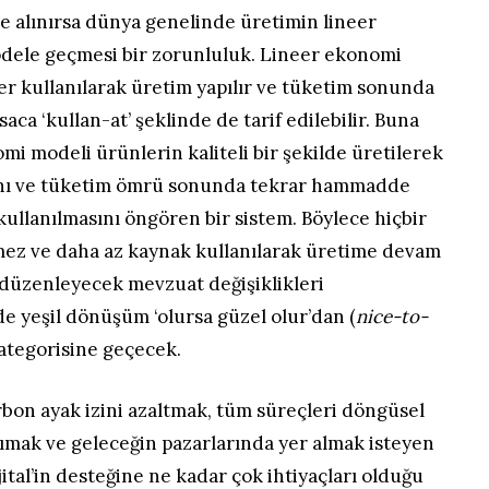
e alınırsa dünya genelinde üretimin lineer
ele geçmesi bir zorunluluk. Lineer ekonomi
 kullanılarak üretim yapılır ve tüketim sonunda
saca ‘kullan-at’ şeklinde de tarif edilebilir. Buna
mi modeli ürünlerin kaliteli bir şekilde üretilerek
ını ve tüketim ömrü sonunda tekrar hammadde
kullanılmasını öngören bir sistem. Böylece hiçbir
lmez ve daha az kaynak kullanılarak üretime devam
 düzenleyecek mevzuat değişiklikleri
de yeşil dönüşüm ‘olursa güzel olur’dan (
nice-to-
kategorisine geçecek.
rbon ayak izini azaltmak, tüm süreçleri döngüsel
mak ve geleceğin pazarlarında yer almak isteyen
jital’in desteğine ne kadar çok ihtiyaçları olduğu