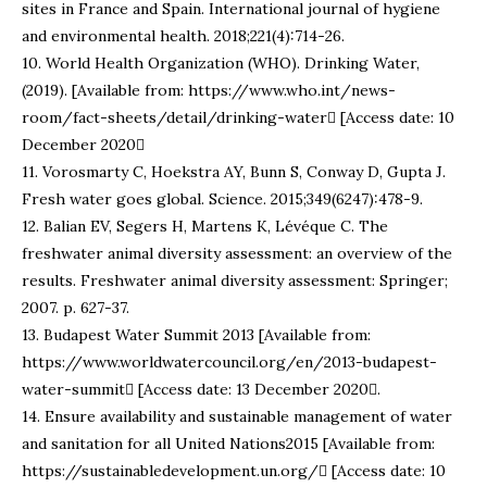
sites in France and Spain. International journal of hygiene
and environmental health. 2018;221(4):714-26.
10. World Health Organization (WHO). Drinking Water,
(2019). [Available from: https://www.who.int/news-
room/fact-sheets/detail/drinking-water [Access date: 10
December 2020
11. Vorosmarty C, Hoekstra AY, Bunn S, Conway D, Gupta J.
Fresh water goes global. Science. 2015;349(6247):478-9.
12. Balian EV, Segers H, Martens K, Lévéque C. The
freshwater animal diversity assessment: an overview of the
results. Freshwater animal diversity assessment: Springer;
2007. p. 627-37.
13. Budapest Water Summit 2013 [Available from:
https://www.worldwatercouncil.org/en/2013-budapest-
water-summit [Access date: 13 December 2020.
14. Ensure availability and sustainable management of water
and sanitation for all United Nations2015 [Available from:
https://sustainabledevelopment.un.org/ [Access date: 10