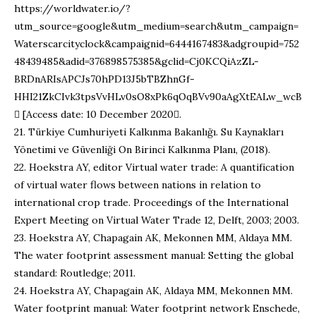
https://worldwater.io/?
utm_source=google&utm_medium=search&utm_campaign=
Waterscarcityclock&campaignid=6444167483&adgroupid=752
48439485&adid=376898575385&gclid=Cj0KCQiAzZL-
BRDnARIsAPCJs70hPD13J5bTBZhnGf-
HHI21ZkCIvk3tpsVvHLv0sO8xPk6qOqBVv90aAgXtEALw_wcB
 [Access date: 10 December 2020.
21. Türkiye Cumhuriyeti Kalkınma Bakanlığı. Su Kaynakları
Yönetimi ve Güvenliği On Birinci Kalkınma Planı, (2018).
22. Hoekstra AY, editor Virtual water trade: A quantification
of virtual water flows between nations in relation to
international crop trade. Proceedings of the International
Expert Meeting on Virtual Water Trade 12, Delft, 2003; 2003.
23. Hoekstra AY, Chapagain AK, Mekonnen MM, Aldaya MM.
The water footprint assessment manual: Setting the global
standard: Routledge; 2011.
24. Hoekstra AY, Chapagain AK, Aldaya MM, Mekonnen MM.
Water footprint manual: Water footprint network Enschede,