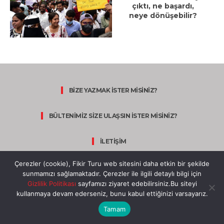
çıktı, ne başardı,
neye dönüşebilir?
BİZE YAZMAK İSTER MİSİNİZ?
BÜLTENİMİZ SİZE ULAŞSIN İSTER MİSİNİZ?
İLETİŞİM
Çerezler (cookie), Fikir Turu web sitesini daha etkin bir şekilde
KÜNYE
sunmamızı sağlamaktadır. Çerezler ile ilgili detaylı bilgi için
Gizlilik Politikası
sayfamızı ziyaret edebilirsiniz.Bu siteyi
kullanmaya devam ederseniz, bunu kabul ettiğinizi varsayarız.
Tamam
WOOMEDYA
BİR
MARKASIDIR