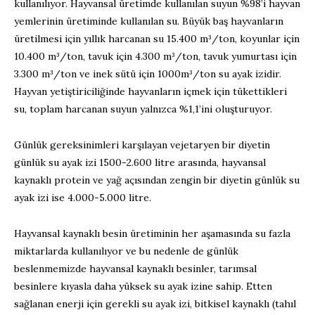
kullanılıyor. Hayvansal üretimde kullanılan suyun %98’i hayvan
yemlerinin üretiminde kullanılan su. Büyük baş hayvanların
üretilmesi için yıllık harcanan su 15.400 m³/ton, koyunlar için
10.400 m³/ton, tavuk için 4.300 m³/ton, tavuk yumurtası için
3.300 m³/ton ve inek sütü için 1000m³/ton su ayak izidir.
Hayvan yetiştiriciliğinde hayvanların içmek için tükettikleri
su, toplam harcanan suyun yalnızca %1,1’ini oluşturuyor.
Günlük gereksinimleri karşılayan vejetaryen bir diyetin
günlük su ayak izi 1500-2.600 litre arasında, hayvansal
kaynaklı protein ve yağ açısından zengin bir diyetin günlük su
ayak izi ise 4.000-5.000 litre.
Hayvansal kaynaklı besin üretiminin her aşamasında su fazla
miktarlarda kullanılıyor ve bu nedenle de günlük
beslenmemizde hayvansal kaynaklı besinler, tarımsal
besinlere kıyasla daha yüksek su ayak izine sahip. Etten
sağlanan enerji için gerekli su ayak izi, bitkisel kaynaklı (tahıl