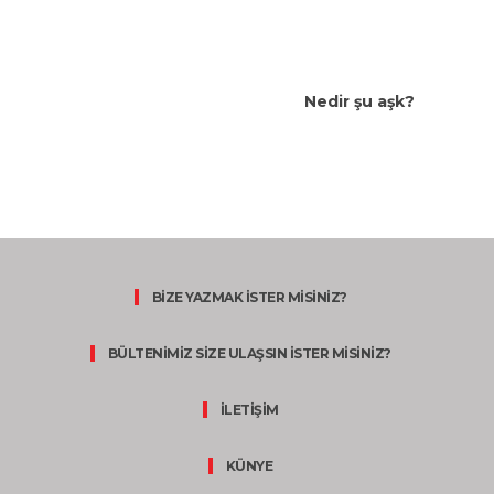
Nedir şu aşk?
BİZE YAZMAK İSTER MİSİNİZ?
BÜLTENİMİZ SİZE ULAŞSIN İSTER MİSİNİZ?
İLETİŞİM
KÜNYE