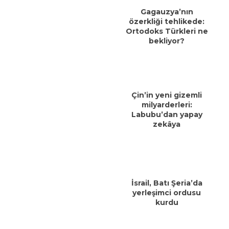
Gagauzya’nın
özerkliği tehlikede:
Ortodoks Türkleri ne
bekliyor?
Çin’in yeni gizemli
milyarderleri:
Labubu’dan yapay
zekâya
İsrail, Batı Şeria’da
yerleşimci ordusu
kurdu