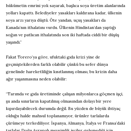
hükümetin emrini yok sayarak, başlıca soya üretim alanlarında
yolları kapattı. Belediyeler yasakları kaldırana kadar, ülkenin
soya arzı yarıya düştü. Öte yandan, uçuş yasakları da
Kanada’nın ithalatını vurdu. Ülkenin Hindistan’dan yaptığı
soğan ve patlıcan ithalatında son iki haftada ciddi bir düşüş
yaşandı.”
Fakat Torero’ya göre, ufuktaki gıda krizi yine de
geçmiştekilerden farklı olabilir çünkü bu sefer dünya
genelinde hareketliliğin kısıtlanmış olması, bu krizin daha
ağır yaşanmasına neden olabilir:
“Tarımda ve gıda üretiminde çalışan milyonlarca göçmen işçi,
şu anda sınırların kapatılmış olmasından dolayı bir yere
kıpırdayabilecek durumda değil. Bu yüzden de büyük ihtiyaç
olduğu halde mahsul toplanamıyor, ürünler tarlalarda
çürümeye terkediliyor. İspanya, Almanya, İtalya ve Fransa’daki
tarlalar Doğu Avrupalı mevsimlik işçiler gelemediği için