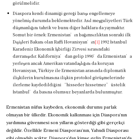
görülmelidir.
Diaspora kendi dinamiği gereği barışı engellemeye
yönelmiş durumda beklemektedir. Asıl meşguliyetleri Türk
düşmanlığını tahrik ve bunu diğer halklara da yaymaktır.
Somut bir örnek: Ermenistan’ın bağımsızlıktan sonraki ilk
Dışişleri Bakanı olan Raffi Hovanisyan’ın
[1]
1992 İstanbul
Karadeniz Ekonomik İşbirliği Zirvesi sırasındaki
davranışıdır. Kaliforniya’ dan gelip 1990’da Ermenistan’a
yerleşen ancak Amerikan vatandaşlığını da koruyan
Hovanisyan, Türkiye ile Ermenistan arasında diplomatik
ilişkilerin kurulmasına ilişkin protokol görüşmelerinde
ilerleme kaydedildiğini “hisseder hissetmez” üstelik
İstanbul’da basına olumsuz beyanlarda bulunmuştur.
Ermenistan nüfus kaybeden, ekonomik durumu parlak
olmayan bir ülkedir. Ekonomik kalkınması için Diaspora’nın
yardımına güvenmesi son yılların gösterdiği gibi gerçekçi
değildir. Özellikle Ermeni Diasporası’nın, Yahudi Diasporası
gibi olmadığı açıktır. Diaspora’dan kimse gelip Ermenistan’da