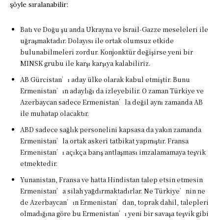
şöyle sıralanabilir:
Batı ve Doğu şu anda Ukrayna ve İsrail-Gazze meseleleri ile
uğraşmaktadır. Dolayısı ile ortak olumsuz etkide
bulunabilmeleri zordur. Konjonktür değişirse yeni bir
MINSK grubu ile karşı karşıya kalabiliriz.
AB Gürcistan’ı aday ülke olarak kabul etmiştir. Bunu
Ermenistan’ın adaylığı da izleyebilir. O zaman Türkiye ve
Azerbaycan sadece Ermenistan’la değil aynı zamanda AB
ile muhatap olacaktır.
ABD sadece sağlık personelini kapsasa da yakın zamanda
Ermenistan’la ortak askerî tatbikat yapmıştır. Fransa
Ermenistan’ı açıkça barış antlaşması imzalamamaya teşvik
etmektedir.
Yunanistan, Fransa ve hatta Hindistan talep etsin etmesin
Ermenistan’a silah yağdırmaktadırlar. Ne Türkiye’nin ne
de Azerbaycan’ın Ermenistan’dan, toprak dahil, talepleri
olmadığına göre bu Ermenistan’ı yeni bir savaşa teşvik gibi