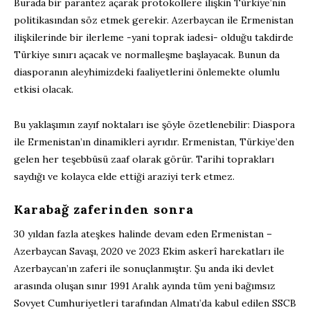
Burada bir parantez açarak protokollere ilişkin Türkiye’nin
politikasından söz etmek gerekir. Azerbaycan ile Ermenistan
ilişkilerinde bir ilerleme -yani toprak iadesi- olduğu takdirde
Türkiye sınırı açacak ve normalleşme başlayacak. Bunun da
diasporanın aleyhimizdeki faaliyetlerini önlemekte olumlu
etkisi olacak.
Bu yaklaşımın zayıf noktaları ise şöyle özetlenebilir: Diaspora
ile Ermenistan’ın dinamikleri ayrıdır. Ermenistan, Türkiye’den
gelen her teşebbüsü zaaf olarak görür. Tarihi toprakları
saydığı ve kolayca elde ettiği araziyi terk etmez.
Karabağ zaferinden sonra
30 yıldan fazla ateşkes halinde devam eden Ermenistan –
Azerbaycan Savaşı, 2020 ve 2023 Ekim askerî harekatları ile
Azerbaycan’ın zaferi ile sonuçlanmıştır. Şu anda iki devlet
arasında oluşan sınır 1991 Aralık ayında tüm yeni bağımsız
Sovyet Cumhuriyetleri tarafından Almatı’da kabul edilen SSCB