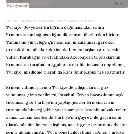
Fikir Turu
·
Azerbaycan, Ermenistan, Türkiye: Barışa sıra geldi mi?
Türkiye, Sovyetler Birliği’nin dağılmasından sonra
Ermenistan’ın bağımsızlığını ilk tanıyan ülkelerden biridir.
Tanımanın yürürlüğe girmesi için imzalanması gereken
protokolün müzakerelerine de hemen başlamıştır. Ancak
Yukarı Karabağ’ın ve etrafındaki Azerbaycan topraklarının
Ermenistan tarafından işgali protokolün imzasını engellemiş,
Türkiye, misilleme olarak da Kars Sınır Kapısı’nı kapatmıştır.
Ermeni vatandaşlarının Türkiye’de çalışmalarına göz
yumulması/izin verilmesi, İstanbul-Erivan havayolunun açık
tutulması gibi Türkiye’nin yaptığı jestler Ermenistan’ın
tutumunda bir değişiklik yaratmamıştır. Aradaki müzakereler
zaman zaman kesilse de Türkiye’nin gayreti ile gayriresmî
olarak sürdürülmeye çalışılmış, ancak gene de tatmin edici bir
sonuç alınamamıştır. Türk yöneticileri buna rağmen Türkiye