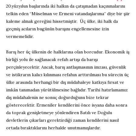
20.yüzyılun başlarında iki halkın da çatışmadan kaçınmalarını
telkin eden “Müselman ve Ermeni vatandaşlarıma” diye bir şiir
kaleme almak gereğini hissetmiştir. Üç ülke, iki halk da
geçmiş acıların bugünün barışını engellemesine izin
vermemelidir.
Barış her üç ülkenin de halklarına olan borcudur. Ekonomik iş
birliği yolu ile sağlanacak refah artışı da barışı
perçinleyecektir. Ancak, barış antlaşmasının imzası, güvenlik
ve istikrarın kalıcı kılınması refahın arttırılması bu sürecin üç
ülke arasında herhangi bir dış müdahaleye katkıya fırsat ve
imkân tanımadan yürütülmesine bağlıdır. Tarihi hatırlamamız
dış müdahalenin ne sonuç doğurduğunu bize tekrar
gösterecektir. Ermeniler kendilerini önce isyana daha sonra
da toprak genişletmeye yönlendiren Batılı ve Doğulu
devletlerin çıkarları gerektirdiği zaman kendilerini nasıl
ortada bıraktıklarını herhalde unutmamışlardır.