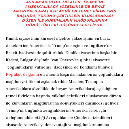
AŞILAMAK OLDU. MISALEN, TRUMP’IN
AMERIKALILARA (ÖZELLIKLE DE BEYAZ
AMERIKALILARA) AŞILADIĞI EN TEMEL FIKIRLERIN
BAŞINDA, YÜKÜNÜ ÇEKTIKLERI ULUSLARARASI
DÜZEN ILE KURUMLARIN MAĞDURLARINA
DÖNÜŞTÜKLERI DÜŞÜNCESI GELIYOR.
Kimlik siyasetinin küresel ölçekte yükselişinin en bariz
örneklerine Amerika’da Trump’ın seçimi ve İngiltere’de
Brexit hadisesinde şahit olduk. Kimlik siyasetinin başka bir
ifadesi, Bulgar düşünür İvan Krastev’in global siyasette
“çoğunlukların yükselişi” ifadesinde de kendisini buluyor.
Popülist dalganın
en önemli başarılarından birisi çoğunluklara
mağduriyet fikrini aşılamak oldu. Misalen, Trump’ın
Amerikalılara (özellikle de beyaz Amerikalılara) aşıladığı en
temel fikirlerin başında, yükünü çektikleri uluslararası düzen
ile kurumların mağdurlarına dönüştükleri düşüncesi geliyor.
Trump’ın, bugünkü zenginliklerini Amerika’ya borçlu
olduğunu iddia ettiği Avrupalılar ile Çinlilerin izledikleri
siyasetle Amerika’yı dezavantajlı ve mağdur konumuna