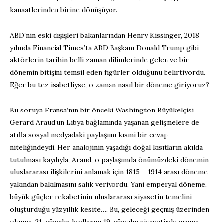
kanaatlerinden birine dönüşüyor.
ABD’nin eski dışişleri bakanlarından Henry Kissinger, 2018
yılında Financial Times’ta ABD Başkanı Donald Trump gibi
aktörlerin tarihin belli zaman dilimlerinde gelen ve bir
dönemin bitişini temsil eden figürler olduğunu belirtiyordu.
Eğer bu tez isabetliyse, o zaman nasıl bir döneme giriyoruz?
Bu soruya Fransa’nın bir önceki Washington Büyükelçisi
Gerard Araud’un Libya bağlamında yaşanan gelişmelere de
atıfla sosyal medyadaki paylaşımı kısmi bir cevap
niteliğindeydi. Her analojinin yaşadığı doğal kısıtların akılda
tutulması kaydıyla, Araud, o paylaşımda önümüzdeki dönemin
uluslararası ilişkilerini anlamak için 1815 – 1914 arası döneme
yakından bakılmasını salık veriyordu. Yani emperyal döneme,
büyük güçler rekabetinin uluslararası siyasetin temelini
oluşturduğu yüzyıllık kesite…. Bu, geleceği geçmiş üzerinden
okuma, 21. yüzyılın kodlarını 19. yüzyılın siyasetinde arama