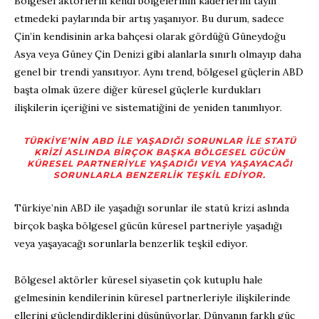
Bölgesel aktörlerin kendi bölgelerinin kaderlerini tayin
etmedeki paylarında bir artış yaşanıyor. Bu durum, sadece
Çin’in kendisinin arka bahçesi olarak gördüğü Güneydoğu
Asya veya Güney Çin Denizi gibi alanlarla sınırlı olmayıp daha
genel bir trendi yansıtıyor. Aynı trend, bölgesel güçlerin ABD
başta olmak üzere diğer küresel güçlerle kurdukları
ilişkilerin içeriğini ve sistematiğini de yeniden tanımlıyor.
TÜRKIYE’NIN ABD ILE YAŞADIĞI SORUNLAR ILE STATÜ
KRIZI ASLINDA BIRÇOK BAŞKA BÖLGESEL GÜCÜN
KÜRESEL PARTNERIYLE YAŞADIĞI VEYA YAŞAYACAĞI
SORUNLARLA BENZERLIK TEŞKIL EDIYOR.
Türkiye’nin ABD ile yaşadığı sorunlar ile statü krizi aslında
birçok başka bölgesel gücün küresel partneriyle yaşadığı
veya yaşayacağı sorunlarla benzerlik teşkil ediyor.
Bölgesel aktörler küresel siyasetin çok kutuplu hale
gelmesinin kendilerinin küresel partnerleriyle ilişkilerinde
ellerini güçlendirdiklerini düşünüyorlar. Dünyanın farklı güç