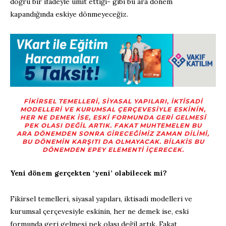
doğru bir ifadeyle ümit ettiği- gibi bu ara dönem
kapandığında eskiye dönmeyeceğiz.
FIKIRSEL TEMELLERI, SIYASAL YAPILARI, IKTISADI
MODELLERI VE KURUMSAL ÇERÇEVESIYLE ESKININ,
HER NE DEMEK ISE, ESKI FORMUNDA GERI GELMESI
PEK OLASI DEĞIL ARTIK. FAKAT MUHTEMELEN BU
ARA DÖNEMDEN SONRA GIRECEĞIMIZ ZAMAN DILIMI,
BU DÖNEMIN KARŞITI DA OLMAYACAK. BILAKIS BU
DÖNEMDEN EPEY ELEMENTI IÇERECEK.
Yeni dönem gerçekten ‘yeni’ olabilecek mi?
Fikirsel temelleri, siyasal yapıları, iktisadi modelleri ve
kurumsal çerçevesiyle eskinin, her ne demek ise, eski
formunda geri gelmesi pek olası değil artık. Fakat