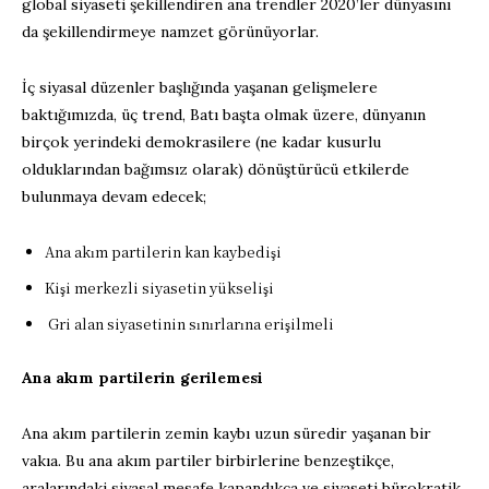
global siyaseti şekillendiren ana trendler 2020’ler dünyasını
da şekillendirmeye namzet görünüyorlar.
İç siyasal düzenler başlığında yaşanan gelişmelere
baktığımızda, üç trend, Batı başta olmak üzere, dünyanın
birçok yerindeki demokrasilere (ne kadar kusurlu
olduklarından bağımsız olarak) dönüştürücü etkilerde
bulunmaya devam edecek;
Ana akım partilerin kan kaybedişi
Kişi merkezli siyasetin yükselişi
Gri alan siyasetinin sınırlarına erişilmeli
Ana akım partilerin gerilemesi
Ana akım partilerin zemin kaybı uzun süredir yaşanan bir
vakıa. Bu ana akım partiler birbirlerine benzeştikçe,
aralarındaki siyasal mesafe kapandıkça ve siyaseti bürokratik