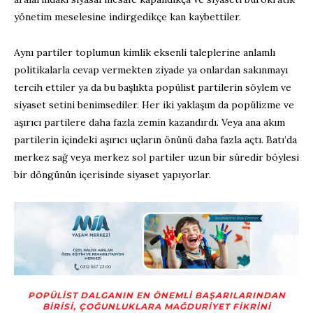
yönetim meselesine indirgedikçe kan kaybettiler.
Aynı partiler toplumun kimlik eksenli taleplerine anlamlı
politikalarla cevap vermekten ziyade ya onlardan sakınmayı
tercih ettiler ya da bu başlıkta popülist partilerin söylem ve
siyaset setini benimsediler. Her iki yaklaşım da popülizme ve
aşırıcı partilere daha fazla zemin kazandırdı. Veya ana akım
partilerin içindeki aşırıcı uçların önünü daha fazla açtı. Batı’da
merkez sağ veya merkez sol partiler uzun bir süredir böylesi
bir döngünün içerisinde siyaset yapıyorlar.
POPÜLIST DALGANIN EN ÖNEMLI BAŞARILARINDAN
BIRISI, ÇOĞUNLUKLARA MAĞDURIYET FIKRINI