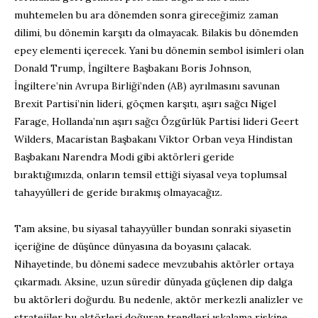
muhtemelen bu ara dönemden sonra gireceğimiz zaman
dilimi, bu dönemin karşıtı da olmayacak. Bilakis bu dönemden
epey elementi içerecek. Yani bu dönemin sembol isimleri olan
Donald Trump, İngiltere Başbakanı Boris Johnson,
İngiltere’nin Avrupa Birliği’nden (AB) ayrılmasını savunan
Brexit Partisi’nin lideri, göçmen karşıtı, aşırı sağcı Nigel
Farage, Hollanda’nın aşırı sağcı Özgürlük Partisi lideri Geert
Wilders, Macaristan Başbakanı Viktor Orban veya Hindistan
Başbakanı Narendra Modi gibi aktörleri geride
bıraktığımızda, onların temsil ettiği siyasal veya toplumsal
tahayyülleri de geride bırakmış olmayacağız.
Tam aksine, bu siyasal tahayyüller bundan sonraki siyasetin
içeriğine de düşünce dünyasına da boyasını çalacak.
Nihayetinde, bu dönemi sadece mevzubahis aktörler ortaya
çıkarmadı. Aksine, uzun süredir dünyada güçlenen dip dalga
bu aktörleri doğurdu. Bu nedenle, aktör merkezli analizler ve
stratejiler bu aktörleri doğuran trendleri ıskalama riskine