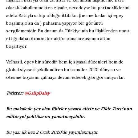
ilişkileri Batı’yla olan tarihsel ve kurumsal ilişkilerine ilave
olarak kabullenmekten ziyade, neredeyse bu partnerliklerini
adeta Batı’yla sahip olduğu ittifakın (her ne kadar içi epey
boşalmış olsa da ) pahasına yapıyor bir görüntü
sergilemesidir. Bu durum da Türkiye’nin bu ilişkilerden umut
ettiği daha otonom bir aktör olma arzusunun altını
boşaltıyor.
Velhasıl, epey bir süredir hem iç siyasal düzenleri hem de
global siyaseti şekillendiren bu trendler 2020 dünyası ve
ötesine boyasını çalmaya devam edecek gibi görünüyorlar.
Twitter:
@GalipDalay
Bu makalede yer alan fikirler yazara aittir ve Fikir Turu’nun
editöryel politikasını yansıtmayabilir.
Bu yazı ilk kez 2 Ocak 2020’de yayımlanmıştır.