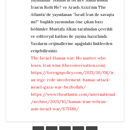
yayınlanan “Hamas’ın İsrail’e Saldırısında
İran’ın Rolü Ne? ve Arash Azizi’nin The
Atlantic’de yayınlanan “İsrail İran ile savaşta
mı?” başlıklı yazısından öne çıkan bazı
bölümler Mustafa Alkan tarafından çevrildi
ve editoryal katkısı ile yayına hazırlandı.
Yazıların orijinallerine aşağıdaki linklerden
erişebilirsiniz.
The Israel-Hamas war: No matter who
loses, Iran wins (theconversation.com)
https://foreignpolicy.com/2023/10/08/ir
an-irgc-role-involvement-hamas-attack-
israel-gaza-war-hezbollah/
https://www.theatlantic.com/international
/archive/2023/10/hamas-iran-tehran-
axis-israel-war/675586/