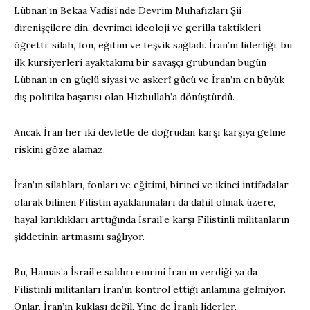
Lübnan’ın Bekaa Vadisi’nde Devrim Muhafızları Şii
direnişçilere din, devrimci ideoloji ve gerilla taktikleri
öğretti; silah, fon, eğitim ve teşvik sağladı. İran’ın liderliği, bu
ilk kursiyerleri ayaktakımı bir savaşçı grubundan bugün
Lübnan’ın en güçlü siyasi ve askerî gücü ve İran’ın en büyük
dış politika başarısı olan Hizbullah’a dönüştürdü.
Ancak İran her iki devletle de doğrudan karşı karşıya gelme
riskini göze alamaz.
İran’ın silahları, fonları ve eğitimi, birinci ve ikinci intifadalar
olarak bilinen Filistin ayaklanmaları da dahil olmak üzere,
hayal kırıklıkları arttığında İsrail’e karşı Filistinli militanların
şiddetinin artmasını sağlıyor.
Bu, Hamas’a İsrail’e saldırı emrini İran’ın verdiği ya da
Filistinli militanları İran’ın kontrol ettiği anlamına gelmiyor.
Onlar, İran’ın kuklası değil. Yine de İranlı liderler,