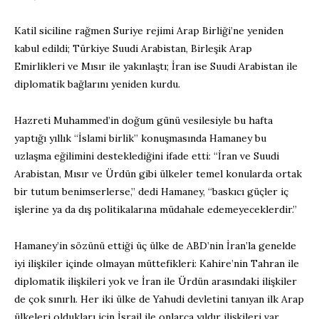
Katil siciline rağmen Suriye rejimi Arap Birliği’ne yeniden
kabul edildi; Türkiye Suudi Arabistan, Birleşik Arap
Emirlikleri ve Mısır ile yakınlaştı; İran ise Suudi Arabistan ile
diplomatik bağlarını yeniden kurdu.
Hazreti Muhammed’in doğum günü vesilesiyle bu hafta
yaptığı yıllık “İslami birlik” konuşmasında Hamaney bu
uzlaşma eğilimini desteklediğini ifade etti: “İran ve Suudi
Arabistan, Mısır ve Ürdün gibi ülkeler temel konularda ortak
bir tutum benimserlerse,” dedi Hamaney, “baskıcı güçler iç
işlerine ya da dış politikalarına müdahale edemeyeceklerdir.”
Hamaney’in sözünü ettiği üç ülke de ABD’nin İran’la genelde
iyi ilişkiler içinde olmayan müttefikleri: Kahire’nin Tahran ile
diplomatik ilişkileri yok ve İran ile Ürdün arasındaki ilişkiler
de çok sınırlı. Her iki ülke de Yahudi devletini tanıyan ilk Arap
ülkeleri oldukları için İsrail ile onlarca yıldır ilişkileri var.