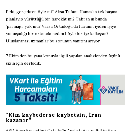
Peki, gerçekten öyle mi? Aksa Tufanı, Hamas’ın tek başına
planlayıp yürüttüğü bir harekât mı? Tahran’ın bunda
‘parmağı’ yok mu? Varsa Ortadoğu’da havanın iyiden iyiye
yumuşadığı bir ortamda neden böyle bir işe kalkışsın?
Uluslararası uzmanlar bu sorunun yanıtını arıyor.
7 Ekim’den bu yana konuyla ilgili yapılan analizlerden üçünü
sizin için derledik.
“Kim kaybederse kaybetsin, İran
kazanır”
ABD Hava Kuvvetleri Ortadoğu Analisti Aaron Pilkington,