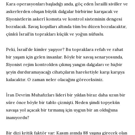
Kara operasyonları başladığı anda, göç eden İsrailli siviller ve
askerlerden oluşan büyük dalgalar birbirine karışacak ve
Siyonistlerin askerî komuta ve kontrol sisteminin dengesi
bozulacak. Savaş koşulları altında tüm bu düzen bozulacaktır,
çünkü İsrail’in toprakları küçük ve yoğun nüfuslu.
Peki, İsrail’de kimler yaşıyor? Bu topraklara refah ve rahat
bir yaşam için gelen insanlar. Böyle bir savaş senaryosunda,
Siyonist rejim kontrolden çıkmış yangın dalgaları ve hiçbir
şeyin durduramayacağı cihatçıların hareketiyle karşı karşıya
kalacaktır. O zaman neler olacağını göreceksiniz.
İran Devrim Muhafızları lideri bir yıldan biraz daha uzun bir
süre önce böyle bir tablo çizmişti. Neden şimdi topyekûn
savaşa yol açacak bir tırmanış için uygun bir an olduğuna
inanıyordu?
Bir dizi kritik faktör var: Kasım ayında 88 yaşına girecek olan