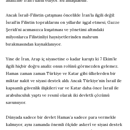
analizine İran’ı dahil ediyor. Bu anlaşılabilir.
Ancak İsrail-Filistin çatışması öncelikle İran’la ilgili değil:
İsrail’in Filistin topraklarını on yıllardır işgal etmesi, Gazze
Şeridi’ni acımasızca kuşatması ve yönetimi altındaki
milyonlarca Filistinliyi haysiyetlerinden mahrum
bırakmasından kaynaklanıyor.
Yine de İran, Arap iç siyasetine o kadar karıştı ki 7 Ekim’le
ilgili hiçbir doğru analiz onun rolünü görmezden gelemez.
Hamas zaman zaman Türkiye ve Katar gibi ülkelerden bir
miktar nakit ve siyasi destek aldı. Ancak Türkiye’nin İsrail ile
kapsamlı güvenlik ilişkileri var ve Katar daha önce İsrail ile
arabuluculuk yaptı ve resmî olarak iki devletli çözümü
savunuyor.
Dünyada sadece bir devlet Hamas’a sadece para vermekle
kalmıyor, aynı zamanda önemli ölçüde askerî ve siyasi destek