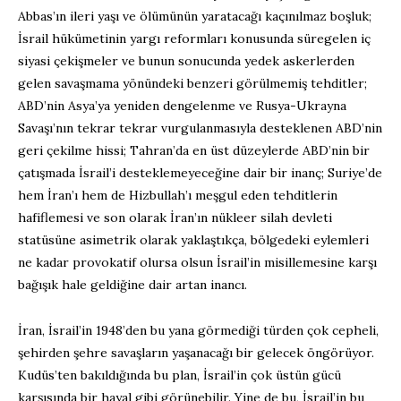
Abbas’ın ileri yaşı ve ölümünün yaratacağı kaçınılmaz boşluk;
İsrail hükümetinin yargı reformları konusunda süregelen iç
siyasi çekişmeler ve bunun sonucunda yedek askerlerden
gelen savaşmama yönündeki benzeri görülmemiş tehditler;
ABD’nin Asya’ya yeniden dengelenme ve Rusya-Ukrayna
Savaşı’nın tekrar tekrar vurgulanmasıyla desteklenen ABD’nin
geri çekilme hissi; Tahran’da en üst düzeylerde ABD’nin bir
çatışmada İsrail’i desteklemeyeceğine dair bir inanç; Suriye’de
hem İran’ı hem de Hizbullah’ı meşgul eden tehditlerin
hafiflemesi ve son olarak İran’ın nükleer silah devleti
statüsüne asimetrik olarak yaklaştıkça, bölgedeki eylemleri
ne kadar provokatif olursa olsun İsrail’in misillemesine karşı
bağışık hale geldiğine dair artan inancı.
İran, İsrail’in 1948’den bu yana görmediği türden çok cepheli,
şehirden şehre savaşların yaşanacağı bir gelecek öngörüyor.
Kudüs’ten bakıldığında bu plan, İsrail’in çok üstün gücü
karşısında bir hayal gibi görünebilir. Yine de bu, İsrail’in bu