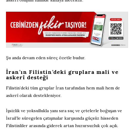
askerî oluşum halinde sahaya inecektir.”
Şu anda devam eden süreç özetle budur.
İran’ın Filistin’deki gruplara mali ve
askerî desteği
Filistin’deki tüm gruplar İran tarafından hem mali hem de
askerî olarak destekleniyor.
İşsizlik ve yoksullukla yanı sıra suç ve çetelerle boğuşan ve
İsrail’le süregelen çatışmalar karşısında güçsüz hisseden
Filistinliler arasında giderek artan huzursuzluk çok açık.