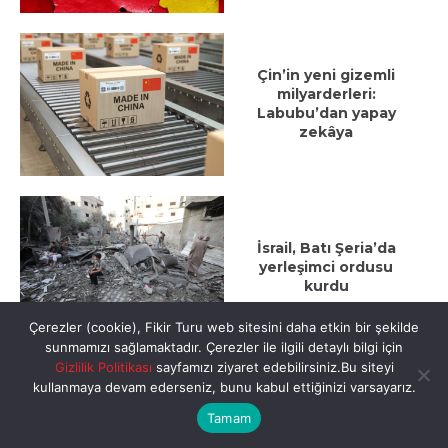
Çin’in yeni gizemli
milyarderleri:
Labubu’dan yapay
zekâya
İsrail, Batı Şeria’da
yerleşimci ordusu
kurdu
Çerezler (cookie), Fikir Turu web sitesini daha etkin bir şekilde
sunmamızı sağlamaktadır. Çerezler ile ilgili detaylı bilgi için
Gizlilik Politikası
sayfamızı ziyaret edebilirsiniz.Bu siteyi
kullanmaya devam ederseniz, bunu kabul ettiğinizi varsayarız.
Tamam
Nedir şu aşk?