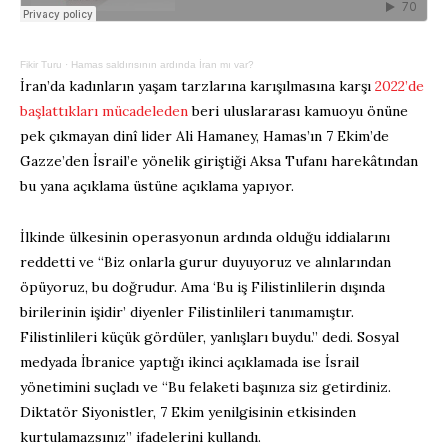
Fikir Turu
·
Hamas saldırısının ardında İran mı var?
İran’da kadınların yaşam tarzlarına karışılmasına karşı
2022’de
başlattıkları mücadeleden
beri uluslararası kamuoyu önüne
pek çıkmayan dinî lider Ali Hamaney, Hamas’ın 7 Ekim’de
Gazze’den İsrail’e yönelik giriştiği Aksa Tufanı harekâtından
bu yana açıklama üstüne açıklama yapıyor.
İlkinde ülkesinin operasyonun ardında olduğu iddialarını
reddetti ve “Biz onlarla gurur duyuyoruz ve alınlarından
öpüyoruz, bu doğrudur. Ama ‘Bu iş Filistinlilerin dışında
birilerinin işidir’ diyenler Filistinlileri tanımamıştır.
Filistinlileri küçük gördüler, yanlışları buydu.” dedi. Sosyal
medyada İbranice yaptığı ikinci açıklamada ise İsrail
yönetimini suçladı ve “Bu felaketi başınıza siz getirdiniz.
Diktatör Siyonistler, 7 Ekim yenilgisinin etkisinden
kurtulamazsınız” ifadelerini kullandı.