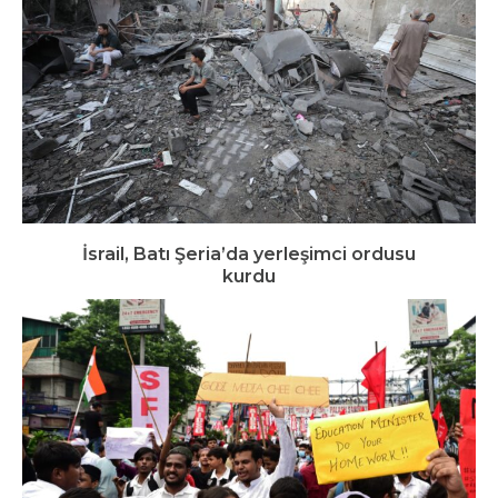
İsrail, Batı Şeria’da yerleşimci ordusu
kurdu