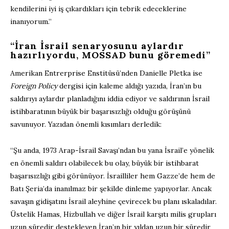
kendilerini iyi iş çıkardıkları için tebrik edeceklerine
inanıyorum.”
“İran İsrail senaryosunu aylardır
hazırlıyordu, MOSSAD bunu göremedi”
Amerikan Entrerprise Enstitüsü’nden Danielle Pletka ise
Foreign Policy
dergisi için kaleme aldığı yazıda, İran’ın bu
saldırıyı aylardır planladığını iddia ediyor ve saldırının İsrail
istihbaratının büyük bir başarısızlığı olduğu görüşünü
savunuyor. Yazıdan önemli kısımları derledik:
“Şu anda, 1973 Arap-İsrail Savaşı’ndan bu yana İsrail’e yönelik
en önemli saldırı olabilecek bu olay, büyük bir istihbarat
başarısızlığı gibi görünüyor. İsrailliler hem Gazze’de hem de
Batı Şeria’da inanılmaz bir şekilde dinleme yapıyorlar. Ancak
savaşın gidişatını İsrail aleyhine çevirecek bu planı ıskaladılar.
Üstelik Hamas, Hizbullah ve diğer İsrail karşıtı milis grupları
uzun süredir destekleyen İran’ın bir yıldan uzun bir süredir