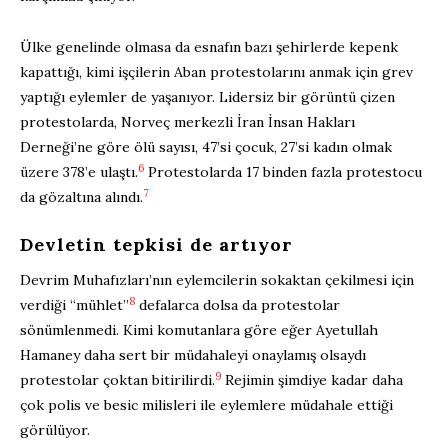
Ülke genelinde olmasa da esnafın bazı şehirlerde kepenk
kapattığı, kimi işçilerin Aban protestolarını anmak için grev
yaptığı eylemler de yaşanıyor. Lidersiz bir görüntü çizen
protestolarda, Norveç merkezli İran İnsan Hakları
Derneği’ne göre ölü sayısı, 47’si çocuk, 27’si kadın olmak
6
üzere 378’e ulaştı.
Protestolarda 17 binden fazla protestocu
7
da gözaltına alındı.
Devletin tepkisi de artıyor
Devrim Muhafızları’nın eylemcilerin sokaktan çekilmesi için
8
verdiği “mühlet”
defalarca dolsa da protestolar
sönümlenmedi. Kimi komutanlara göre eğer Ayetullah
Hamaney daha sert bir müdahaleyi onaylamış olsaydı
9
protestolar çoktan bitirilirdi.
Rejimin şimdiye kadar daha
çok polis ve besic milisleri ile eylemlere müdahale ettiği
görülüyor.