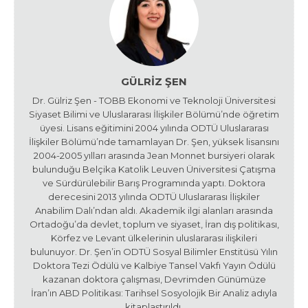
GÜLRIZ ŞEN
Dr. Gülriz Şen - TOBB Ekonomi ve Teknoloji Üniversitesi
Siyaset Bilimi ve Uluslararası İlişkiler Bölümü’nde öğretim
üyesi. Lisans eğitimini 2004 yılında ODTÜ Uluslararası
İlişkiler Bölümü’nde tamamlayan Dr. Şen, yüksek lisansını
2004-2005 yılları arasında Jean Monnet bursiyeri olarak
bulunduğu Belçika Katolik Leuven Üniversitesi Çatışma
ve Sürdürülebilir Barış Programında yaptı. Doktora
derecesini 2013 yılında ODTÜ Uluslararası İlişkiler
Anabilim Dalı’ndan aldı. Akademik ilgi alanları arasında
Ortadoğu’da devlet, toplum ve siyaset, İran dış politikası,
Körfez ve Levant ülkelerinin uluslararası ilişkileri
bulunuyor. Dr. Şen’in ODTÜ Sosyal Bilimler Enstitüsü Yılın
Doktora Tezi Ödülü ve Kalbiye Tansel Vakfı Yayın Ödülü
kazanan doktora çalışması, Devrimden Günümüze
İran’ın ABD Politikası: Tarihsel Sosyolojik Bir Analiz adıyla
kitaplaştırıldı.