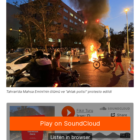
Tahran'da Mahsa Emini'nin ölümü ve "ahlak polisi" protesto edildi