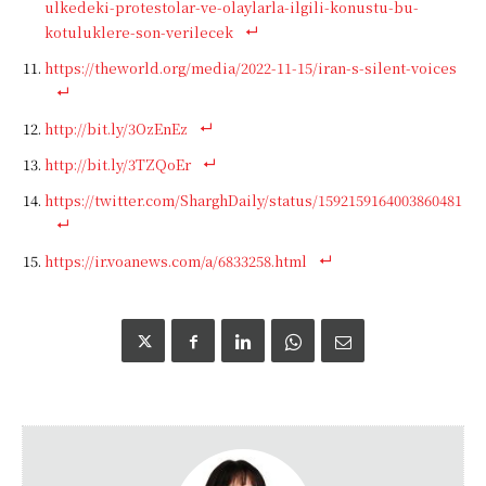
ulkedeki-protestolar-ve-olaylarla-ilgili-konustu-bu-
kotuluklere-son-verilecek
https://theworld.org/media/2022-11-15/iran-s-silent-voices
http://bit.ly/3OzEnEz
http://bit.ly/3TZQoEr
https://twitter.com/SharghDaily/status/1592159164003860481
https://ir.voanews.com/a/6833258.html