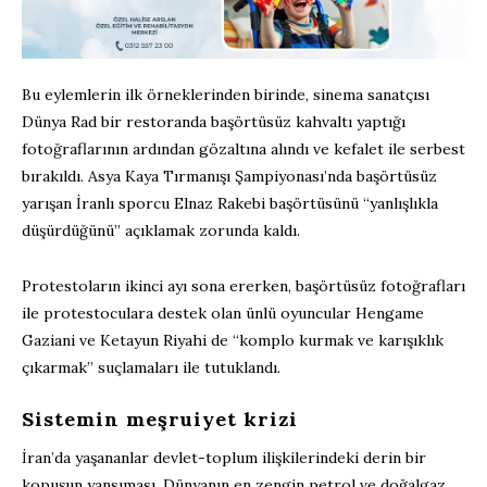
Bu eylemlerin ilk örneklerinden birinde, sinema sanatçısı
Dünya Rad bir restoranda başörtüsüz kahvaltı yaptığı
fotoğraflarının ardından gözaltına alındı ve kefalet ile serbest
bırakıldı. Asya Kaya Tırmanışı Şampiyonası’nda başörtüsüz
yarışan İranlı sporcu Elnaz Rakebi başörtüsünü “yanlışlıkla
düşürdüğünü” açıklamak zorunda kaldı.
Protestoların ikinci ayı sona ererken, başörtüsüz fotoğrafları
ile protestoculara destek olan ünlü oyuncular Hengame
Gaziani ve Ketayun Riyahi de “komplo kurmak ve karışıklık
çıkarmak” suçlamaları ile tutuklandı.
Sistemin meşruiyet krizi
İran’da yaşananlar devlet-toplum ilişkilerindeki derin bir
kopuşun yansıması. Dünyanın en zengin petrol ve doğalgaz