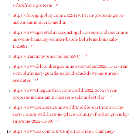
z-forefront-protests
https://foreignpolicy.com/2022/11/01/iran-protests-gen-z-
mahsa-amini-social-media/
https://www.gazeteduvar.com.tr/gulriz-sen-iranda-secimin-
misyonu-hamaney-sonrasi-halefi-belirlemek-makale-
1525881
https://iranhr.net/en/articles/5594/
https://www.bloomberg.com/news/articles/2022-11-21/iran-
s-revolutionary-guards-expand-crackdown-as-unrest-
escalates
https://www.theguardian.com/world/2022/oct/29/iran-
protests-mahsa-amini-hossein-salami-last-day
https://www.reuters.com/world/middle-east/irans-army-
says-rioters-will-have-no-place-country-if-order-given-by-
supreme-2022-11-09/
https://www.aa.com.tr/tr/dunya/iran-lideri-hamaney-