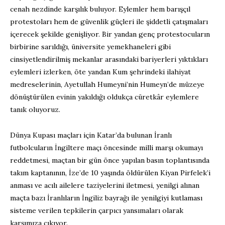
cenah nezdinde karşılık buluyor. Eylemler hem barışçıl
protestoları hem de güvenlik güçleri ile şiddetli çatışmaları
içerecek şekilde genişliyor. Bir yandan genç protestocuların
birbirine sarıldığı, üniversite yemekhaneleri gibi
cinsiyetlendirilmiş mekanlar arasındaki bariyerleri yıktıkları
eylemleri izlerken, öte yandan Kum şehrindeki ilahiyat
medreselerinin, Ayetullah Humeyni’nin Humeyn’de müzeye
dönüştürülen evinin yakıldığı oldukça cüretkâr eylemlere
tanık oluyoruz.
Dünya Kupası maçları için Katar’da bulunan İranlı
futbolcuların İngiltere maçı öncesinde milli marşı okumayı
reddetmesi, maçtan bir gün önce yapılan basın toplantısında
takım kaptanının, İze’de 10 yaşında öldürülen Kiyan Pirfelek’i
anması ve acılı ailelere taziyelerini iletmesi, yenilgi alınan
maçta bazı İranlıların İngiliz bayrağı ile yenilgiyi kutlaması
sisteme verilen tepkilerin çarpıcı yansımaları olarak
karşımıza çıkıyor.