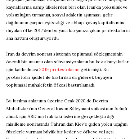
kaynaklarına sahip ülkelerden biri olan İran’da yoksulluk ve
yolsuzluğun tırmanışı, sosyal adaletin aşınması, gelir
dağılımının çarpıcı eşitsizliği ve ahbap-çavuş kapitalizmine
duyulan öfke 2017’den bu yana karşımıza çıkan protestoların
ana hattını oluşturuyordu.
İran’da devrim sonrası sistemin toplumsal sözleşmesinin
önemli bir unsuru olan sübvansiyonların bu kez akaryakıtlar
için kaldırılması
2019 protestolarını
getirmişti. Bu
protestolar şiddet ile bastırılsa da giderek büyüyen
toplumsal muhalefetin öfkesi bastırılamadı.
Bu kırılma anlarının üzerine Ocak 2020’de Devrim
Muhafızları’nın General Kasım Süleymani suikastının öcünü
almak için ABD’nin Irak’taki üslerine gerçekleştirdiği
misilleme sonrasında Tahran’dan Kiev’e giden yolcu uçağını
füzelerle vurması büyük bir keder ve öfkeye yol açtı.