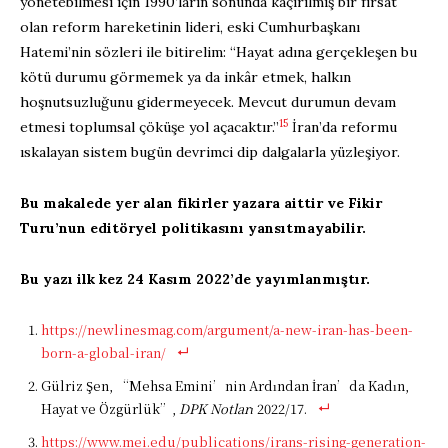
yönetebilmesi için 1990’ların sonunda kaçırılmış bir fırsat
olan reform hareketinin lideri, eski Cumhurbaşkanı
Hatemi’nin sözleri ile bitirelim: “Hayat adına gerçekleşen bu
kötü durumu görmemek ya da inkâr etmek, halkın
hoşnutsuzluğunu gidermeyecek. Mevcut durumun devam
15
etmesi toplumsal çöküşe yol açacaktır.”
İran’da reformu
ıskalayan sistem bugün devrimci dip dalgalarla yüzleşiyor.
Bu makalede yer alan fikirler yazara aittir ve Fikir
Turu’nun editöryel politikasını yansıtmayabilir.
Bu yazı ilk kez 24 Kasım
2022’de yayımlanmıştır.
https://newlinesmag.com/argument/a-new-iran-has-been-
born-a-global-iran/
Gülriz Şen, “Mehsa Emini’nin Ardından İran’da Kadın,
Hayat ve Özgürlük”,
DPK Notları
2022/17.
https://www.mei.edu/publications/irans-rising-generation-