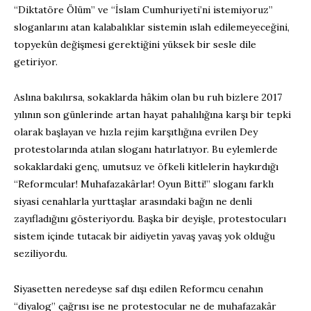
“Diktatöre Ölüm” ve “İslam Cumhuriyeti’ni istemiyoruz”
sloganlarını atan kalabalıklar sistemin ıslah edilemeyeceğini,
topyekûn değişmesi gerektiğini yüksek bir sesle dile
getiriyor.
Aslına bakılırsa, sokaklarda hâkim olan bu ruh bizlere 2017
yılının son günlerinde artan hayat pahalılığına karşı bir tepki
olarak başlayan ve hızla rejim karşıtlığına evrilen Dey
protestolarında atılan sloganı hatırlatıyor. Bu eylemlerde
sokaklardaki genç, umutsuz ve öfkeli kitlelerin haykırdığı
“Reformcular! Muhafazakârlar! Oyun Bitti!” sloganı farklı
siyasi cenahlarla yurttaşlar arasındaki bağın ne denli
zayıfladığını gösteriyordu. Başka bir deyişle, protestocuları
sistem içinde tutacak bir aidiyetin yavaş yavaş yok olduğu
seziliyordu.
Siyasetten neredeyse saf dışı edilen Reformcu cenahın
“diyalog” çağrısı ise ne protestocular ne de muhafazakâr