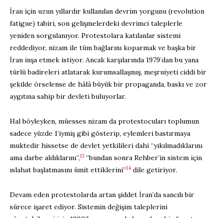
İran için uzun yıllardır kullanılan devrim yorgunu (revolution
fatigue) tabiri, son gelişmelerdeki devrimci taleplerle
yeniden sorgulanıyor. Protestolara katılanlar sistemi
reddediyor, nizam ile tüm bağlarını koparmak ve başka bir
İran inşa etmek istiyor. Ancak karşılarında 1979’dan bu yana
türlü badireleri atlatarak kurumsallaşmış, meşruiyeti ciddi bir
şekilde örselense de hâlâ büyük bir propaganda, baskı ve zor
aygıtına sahip bir devleti buluyorlar.
Hal böyleyken, müesses nizam da protestocuları toplumun
sadece yüzde 1’iymiş gibi gösterip, eylemleri bastırmaya
muktedir hissetse de devlet yetkilileri dahi “yıkılmadıklarını
13
ama darbe aldıklarını”,
“bundan sonra Rehber’in sistem için
14
ıslahat başlatmasını ümit ettiklerini”
dile getiriyor.
Devam eden protestolarda artan şiddet İran’da sancılı bir
sürece işaret ediyor. Sistemin değişim taleplerini