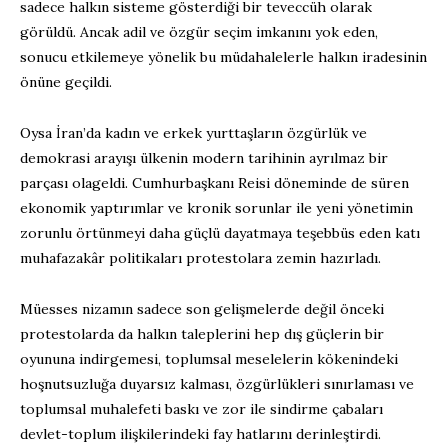
sadece halkın sisteme gösterdiği bir teveccüh olarak
görüldü. Ancak adil ve özgür seçim imkanını yok eden,
sonucu etkilemeye yönelik bu müdahalelerle halkın iradesinin
önüne geçildi.
Oysa İran’da kadın ve erkek yurttaşların özgürlük ve
demokrasi arayışı ülkenin modern tarihinin ayrılmaz bir
parçası olageldi. Cumhurbaşkanı Reisi döneminde de süren
ekonomik yaptırımlar ve kronik sorunlar ile yeni yönetimin
zorunlu örtünmeyi daha güçlü dayatmaya teşebbüs eden katı
muhafazakâr politikaları protestolara zemin hazırladı.
Müesses nizamın sadece son gelişmelerde değil önceki
protestolarda da halkın taleplerini hep dış güçlerin bir
oyununa indirgemesi, toplumsal meselelerin kökenindeki
hoşnutsuzluğa duyarsız kalması, özgürlükleri sınırlaması ve
toplumsal muhalefeti baskı ve zor ile sindirme çabaları
devlet-toplum ilişkilerindeki fay hatlarını derinleştirdi.