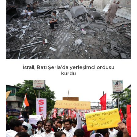
İsrail, Batı Şeria’da yerleşimci ordusu
kurdu