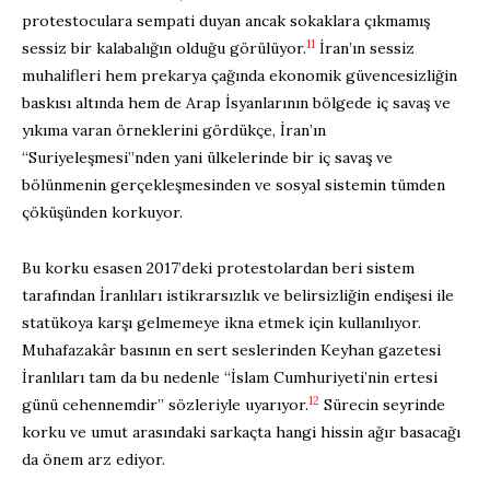
protestoculara sempati duyan ancak sokaklara çıkmamış
11
sessiz bir kalabalığın olduğu görülüyor.
İran’ın sessiz
muhalifleri hem prekarya çağında ekonomik güvencesizliğin
baskısı altında hem de Arap İsyanlarının bölgede iç savaş ve
yıkıma varan örneklerini gördükçe, İran’ın
“Suriyeleşmesi”nden yani ülkelerinde bir iç savaş ve
bölünmenin gerçekleşmesinden ve sosyal sistemin tümden
çöküşünden korkuyor.
Bu korku esasen 2017’deki protestolardan beri sistem
tarafından İranlıları istikrarsızlık ve belirsizliğin endişesi ile
statükoya karşı gelmemeye ikna etmek için kullanılıyor.
Muhafazakâr basının en sert seslerinden Keyhan gazetesi
İranlıları tam da bu nedenle “İslam Cumhuriyeti’nin ertesi
12
günü cehennemdir” sözleriyle uyarıyor.
Sürecin seyrinde
korku ve umut arasındaki sarkaçta hangi hissin ağır basacağı
da önem arz ediyor.