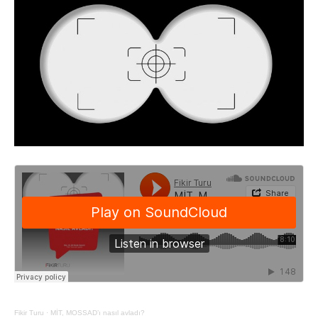
Fikir Turu
·
MİT, MOSSAD’ı nasıl avladı?