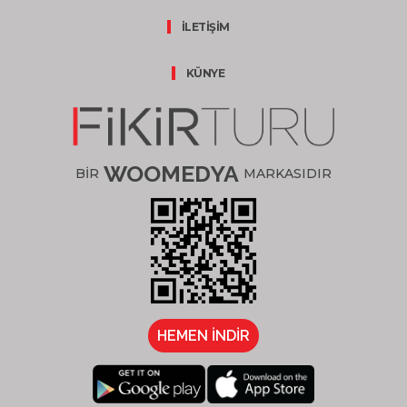
İLETİŞİM
KÜNYE
WOOMEDYA
BİR
MARKASIDIR
HEMEN İNDİR