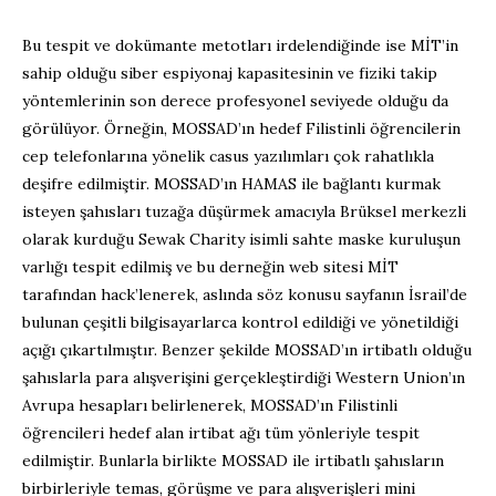
Bu tespit ve dokümante metotları irdelendiğinde ise MİT’in
sahip olduğu siber espiyonaj kapasitesinin ve fiziki takip
yöntemlerinin son derece profesyonel seviyede olduğu da
görülüyor. Örneğin, MOSSAD’ın hedef Filistinli öğrencilerin
cep telefonlarına yönelik casus yazılımları çok rahatlıkla
deşifre edilmiştir. MOSSAD’ın HAMAS ile bağlantı kurmak
isteyen şahısları tuzağa düşürmek amacıyla Brüksel merkezli
olarak kurduğu Sewak Charity isimli sahte maske kuruluşun
varlığı tespit edilmiş ve bu derneğin web sitesi MİT
tarafından hack’lenerek, aslında söz konusu sayfanın İsrail’de
bulunan çeşitli bilgisayarlarca kontrol edildiği ve yönetildiği
açığı çıkartılmıştır. Benzer şekilde MOSSAD’ın irtibatlı olduğu
şahıslarla para alışverişini gerçekleştirdiği Western Union’ın
Avrupa hesapları belirlenerek, MOSSAD’ın Filistinli
öğrencileri hedef alan irtibat ağı tüm yönleriyle tespit
edilmiştir. Bunlarla birlikte MOSSAD ile irtibatlı şahısların
birbirleriyle temas, görüşme ve para alışverişleri mini