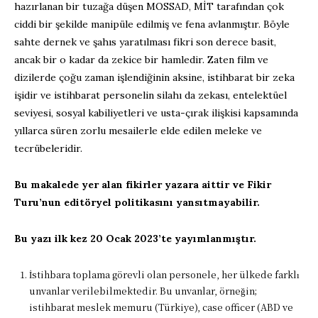
hazırlanan bir tuzağa düşen MOSSAD, MİT tarafından çok
ciddi bir şekilde manipüle edilmiş ve fena avlanmıştır. Böyle
sahte dernek ve şahıs yaratılması fikri son derece basit,
ancak bir o kadar da zekice bir hamledir. Zaten film ve
dizilerde çoğu zaman işlendiğinin aksine, istihbarat bir zeka
işidir ve istihbarat personelin silahı da zekası, entelektüel
seviyesi, sosyal kabiliyetleri ve usta-çırak ilişkisi kapsamında
yıllarca süren zorlu mesailerle elde edilen meleke ve
tecrübeleridir.
Bu makalede yer alan fikirler yazara aittir ve Fikir
Turu’nun editöryel politikasını yansıtmayabilir.
Bu yazı ilk kez 20 Ocak 2023’te yayımlanmıştır.
İstihbara toplama görevli olan personele, her ülkede farklı
unvanlar verilebilmektedir. Bu unvanlar, örneğin;
istihbarat meslek memuru (Türkiye), case officer (ABD ve