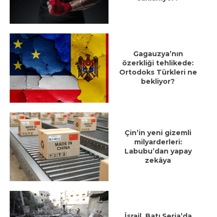
Gagauzya’nın
özerkliği tehlikede:
Ortodoks Türkleri ne
bekliyor?
Çin’in yeni gizemli
milyarderleri:
Labubu’dan yapay
zekâya
İsrail, Batı Şeria’da