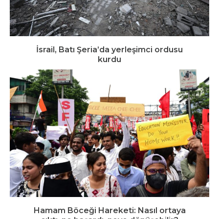
İsrail, Batı Şeria’da yerleşimci ordusu
kurdu
Hamam Böceği Hareketi: Nasıl ortaya