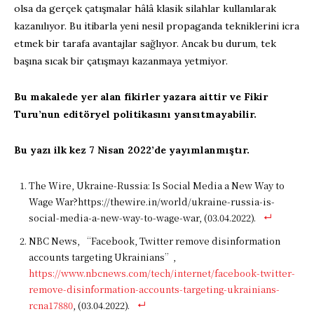
olsa da gerçek çatışmalar hâlâ klasik silahlar kullanılarak
kazanılıyor. Bu itibarla yeni nesil propaganda tekniklerini icra
etmek bir tarafa avantajlar sağlıyor. Ancak bu durum, tek
başına sıcak bir çatışmayı kazanmaya yetmiyor.
Bu makalede yer alan fikirler yazara aittir ve Fikir
Turu’nun editöryel politikasını yansıtmayabilir.
Bu yazı ilk kez 7 Nisan 2022’de yayımlanmıştır.
The Wire, Ukraine-Russia: Is Social Media a New Way to
Wage War?https://thewire.in/world/ukraine-russia-is-
social-media-a-new-way-to-wage-war, (03.04.2022).
NBC News, “Facebook, Twitter remove disinformation
accounts targeting Ukrainians”,
https://www.nbcnews.com/tech/internet/facebook-twitter-
remove-disinformation-accounts-targeting-ukrainians-
rcna17880
, (03.04.2022).