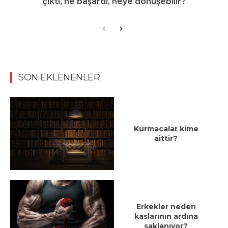
çıktı, ne başardı, neye dönüşebilir?
SON EKLENENLER
Kurmacalar kime
aittir?
Erkekler neden
kaslarının ardına
saklanıyor?