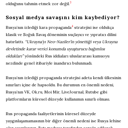
3
olduğunu tahmin etmek zor değil.
Sosyal medya savaşını kim kaybediyor?
4
Rusya’nın izlediği kara propaganda
stratejisi ise oldukça
klasik ve Soğuk Savaş döneminin suçlayıcı ve yıpratıcı dilini
hatırlattı.
“Ukrayna’yı Neo-Naziler’in yönettiği veya Ukrayna
devletinde karar verici konumda uyuşturucu bağımlısı
oldukları”
yönündeki Rus iddiaları uluslararası kamuoyu
nezdinde genel itibariyle inandırıcı bulunmadı.
Rusya’nın izlediği propaganda stratejisi adeta kendi ülkesinin
sınırları içine de hapsoldu. Bu durumun en önemli nedeni,
Rusya’nın VK, Ok.ru, Moi Mir, LiveJournal, Rutube gibi
platformların küresel düzeyde kullanımın sınırlı olması.
Rus propaganda faaliyetlerinin küresel düzeyde
yaygınlaşamamasının bir diğer önemli nedeni ise Rusya lehine
olan yayınlarının, Batı medyası tarafından sansür edilerek