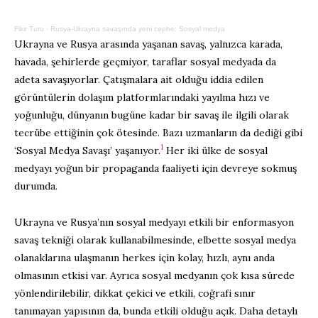
Fikir Turu
·
Rusya-Ukrayna savaşında yeni cephe: Sosyal medya
Ukrayna ve Rusya arasında yaşanan savaş, yalnızca karada,
havada, şehirlerde geçmiyor, taraflar sosyal medyada da
adeta savaşıyorlar. Çatışmalara ait olduğu iddia edilen
görüntülerin dolaşım platformlarındaki yayılma hızı ve
yoğunluğu, dünyanın bugüne kadar bir savaş ile ilgili olarak
tecrübe ettiğinin çok ötesinde. Bazı uzmanların da dediği gibi
1
‘Sosyal Medya Savaşı’ yaşanıyor.
Her iki ülke de sosyal
medyayı yoğun bir propaganda faaliyeti için devreye sokmuş
durumda.
Ukrayna ve Rusya’nın sosyal medyayı etkili bir enformasyon
savaş tekniği olarak kullanabilmesinde, elbette sosyal medya
olanaklarına ulaşmanın herkes için kolay, hızlı, aynı anda
olmasının etkisi var. Ayrıca sosyal medyanın çok kısa sürede
yönlendirilebilir, dikkat çekici ve etkili, coğrafi sınır
tanımayan yapısının da, bunda etkili olduğu açık. Daha detaylı