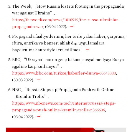
The Week, “How Russia lost its footing in the propaganda
war against Ukraine”,
https://theweek.com/news/1010919/the-russo-ukrainian-
propaganda-war
, (03.04.2022).
Propaganda faaliyetlerinin, her türlü yalan haber, çarpıtma,
iftira, entrika ve benzeri ahlak dışı uygulamalara
başvurulmak suretiyle icra edilmesi.
BBC, “Ukrayna’nın en genç bakanı, sosyal medyayı Rusya
işgaline karşı kullanıyor”,
https://www.bbc.com/turkce/haberler-dunya-60648333
,
(30.03.2022).
NBC, “Russia Steps up Propaganda Push with Online
‘Kremlin Trolls” .
https://www.nbcnews.com/tech/internet/russia-steps-
propaganda-push-online-kremlin-trolls-n366606
,
(03.04.2022).