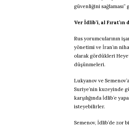
güvenliğini sağlaması” g
Ver İdlib’i, al Fırat’ı
Rus yorumcularının işar
yönetimi ve İran’ın niha
olarak gördükleri Heye
düşünmeleri.
Lukyanov ve Semenov’a 
Suriye’nin kuzeyinde g
karşılığında İdlib’e ya
isteyebilirler.
Semenov, İdlib’de zor b