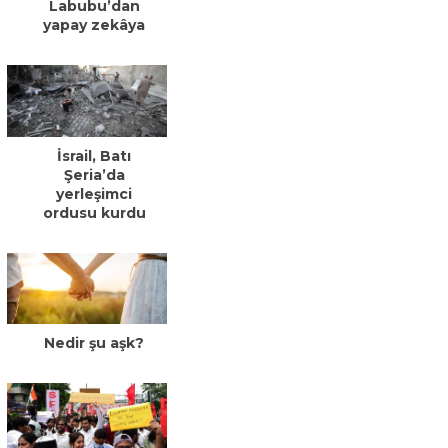
Labubu’dan
yapay zekâya
İsrail, Batı
Şeria’da
yerleşimci
ordusu kurdu
Nedir şu aşk?