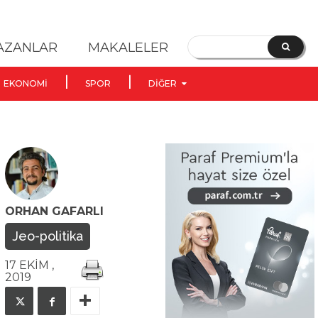
YAZANLAR
MAKALELER
EKONOMI
SPOR
DIĞER
ORHAN GAFARLI
Jeo-politika
17 EKIM ,
2019