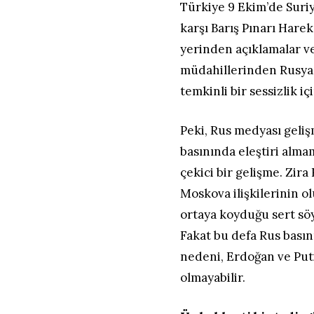
Türkiye 9 Ekim’de Suri
karşı Barış Pınarı Hare
yerinden açıklamalar ve
müdahillerinden Rusya 
temkinli bir sessizlik i
Peki, Rus medyası geliş
basınında eleştiri almam
çekici bir gelişme. Zir
Moskova ilişkilerinin o
ortaya koyduğu sert söy
Fakat bu defa Rus basın
nedeni, Erdoğan ve Puti
olmayabilir.