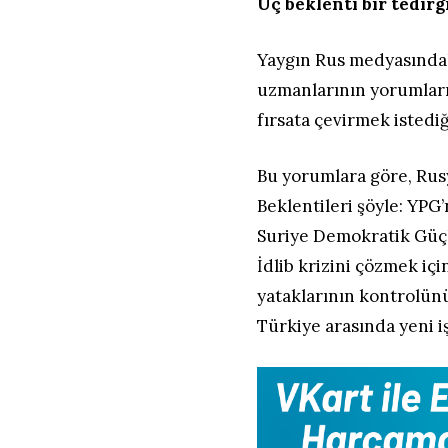
Üç beklenti bir tedirg
Yaygın Rus medyasında
uzmanlarının yorumları
fırsata çevirmek isted
Bu yorumlara göre, Rusya
Beklentileri şöyle: YPG
Suriye Demokratik Güçl
İdlib krizini çözmek içi
yataklarının kontrolünü
Türkiye arasında yeni iş