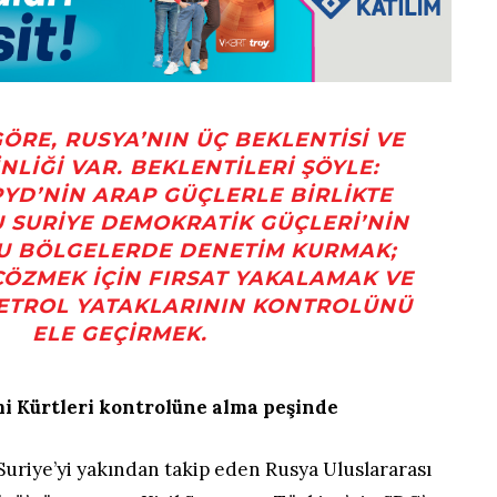
RE, RUSYA’NIN ÜÇ BEKLENTISI VE
NLIĞI VAR. BEKLENTILERI ŞÖYLE:
PYD’NIN ARAP GÜÇLERLE BIRLIKTE
 SURIYE DEMOKRATIK GÜÇLERI’NIN
U BÖLGELERDE DENETIM KURMAK;
 ÇÖZMEK IÇIN FIRSAT YAKALAMAK VE
PETROL YATAKLARININ KONTROLÜNÜ
ELE GEÇIRMEK.
i Kürtleri kontrolüne alma peşinde
Suriye’yi yakından takip eden Rusya Uluslararası