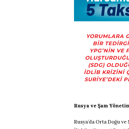
YORUMLARA GÖ
BIR TEDIRGI
YPG’NIN VE 
OLUŞTURDUĞU
(SDG) OLDUĞ
İDLIB KRIZINI
SURIYE’DEKI 
Rusya ve Şam Yönetim
Rusya’da Orta Doğu ve 