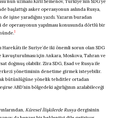
tüsü’nün uzmanı Kiril Semenov, Türkiye’nin SDG’ye
nde başlattığı asker operasyonun aslında Rusya,
 de işine yaradığını yazdı. Yazarın buradan
lki de operasyonun yapılması konusunda dörtlü bir
1
önünde.
rı Harekâtı ile Suriye’de iki önemli sorun olan SDG
me kavuşturulması için Ankara, Moskova, Tahran ve
sat doğmuş olabilir. Zira SDG, Esad ve Rusya ile
erkezi yönetiminin denetime girmek isteyebilir.
rak bütünlüğüne yönelik tehditler ortadan
eşirse ABD’nin bölgedeki ağırlığının azalabileceği
yınlarından,
Küresel İlişkilerde Rusya
dergisinin
anov da benzer bir beklentiyi dile getiriyor.