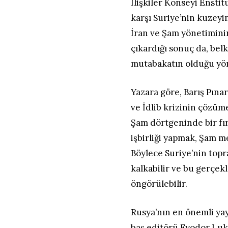
İlişkiler Konseyi Ensti
karşı Suriye’nin kuzeyi
İran ve Şam yönetiminin
çıkardığı sonuç da, be
mutabakatın olduğu y
Yazara göre, Barış Pına
ve İdlib krizinin çözü
Şam dörtgeninde bir fır
işbirliği yapmak, Şam m
Böylece Suriye’nin top
kalkabilir ve bu gerçekl
öngörülebilir.
Rusya’nın en önemli ya
baş editörü Fyodor Luky