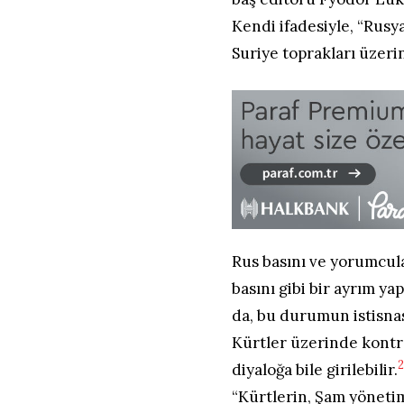
Kendi ifadesiyle, “Rus
Suriye toprakları üzeri
Rus basını ve yorumcula
basını gibi bir ayrım y
da, bu durumun istisnas
Kürtler üzerinde kontr
diyaloğa bile girilebilir.
“Kürtlerin, Şam yönetim