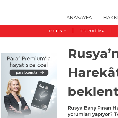
ANASAYFA
HAKK
BÜLTEN
JEO-POLITIKA
Rusya’n
Harekât
beklent
Rusya Barış Pınarı H
yorumları yapıyor? T