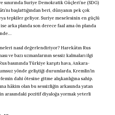
ye sınırında Suriye Demokratik Güçleri’ne (SDG)
kâtı’nı başlattığından beri, dünyanın pek çok
ya tepkiler geliyor. Suriye meselesinin en güçlü
ise arka planda son derece faal ama ön planda
çinde…
meleri nasıl değerlendiriyor? Harekâtın Rus
ası ve bazı uzmanlarının sessiz kalmaları ilgi
a Rus basınında Türkiye karşıtı hava, Ankara-
lumsuz yönde geliştiği durumlarda, Kremlin’in
lemin dahi ötesine gitme alışkanlığına sahip.
ına hâkim olan bu sessizliğin arkasında yatan
n arasındaki pozitif diyaloğa yormak yeterli