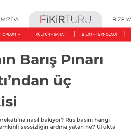
BİZE 
IMIZDA
TOPLUM
KÜLTÜR – SANAT
BILIM – TEKNOLOJI
ın Barış Pınarı
ı’ndan üç
isi
arekatı’na nasıl bakıyor? Rus basını hangi
emkinli sessizliğin ardına yatan ne? Ufukta