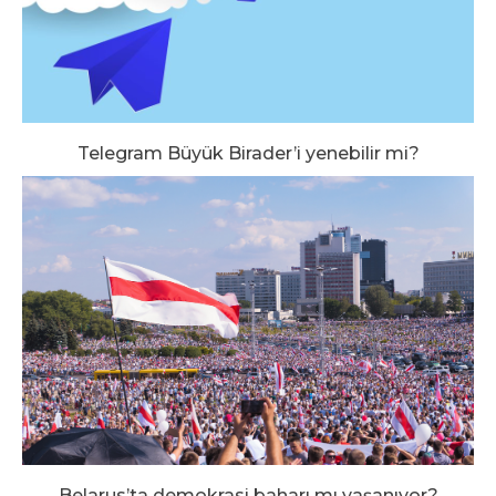
Telegram Büyük Birader’i yenebilir mi?
Belarus’ta demokrasi baharı mı yaşanıyor?