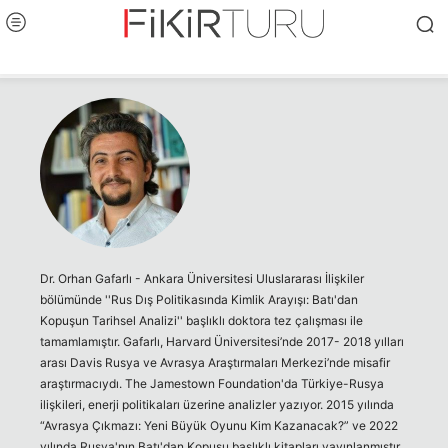
Dr. Orhan Gafarlı - Ankara Üniversitesi Uluslararası İlişkiler
bölümünde ''Rus Dış Politikasında Kimlik Arayışı: Batı'dan
Kopuşun Tarihsel Analizi'' başlıklı doktora tez çalışması ile
tamamlamıştır. Gafarlı, Harvard Üniversitesi’nde 2017- 2018 yılları
arası Davis Rusya ve Avrasya Araştırmaları Merkezi’nde misafir
araştırmacıydı. The Jamestown Foundation'da Türkiye-Rusya
ilişkileri, enerji politikaları üzerine analizler yazıyor. 2015 yılında
“Avrasya Çıkmazı: Yeni Büyük Oyunu Kim Kazanacak?” ve 2022
yılında Rusya'nın Batı'dan Kopuşu başlıklı kitapları yayınlanmıştır.